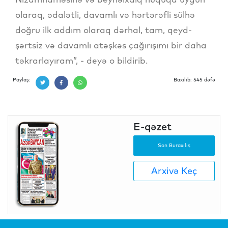
olaraq, ədalətli, davamlı və hərtərəfli sülhə
doğru ilk addım olaraq dərhal, tam, qeyd-
şərtsiz və davamlı atəşkəs çağırışımı bir daha
təkrarlayıram”, - deyə o bildirib.
Paylaş:
Baxılıb: 545 dəfə
E-qəzet
Son Buraxılış
Arxivə Keç