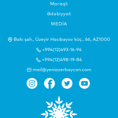
Maraqlı
Ədəbiyyat
MEDİA
Bakı şəh., Üzeyir Hacıbəyov küç., 66, AZ1000
+994(12)493-16-94
+994(12)498-19-84
mail@yeniazerbaycan.com