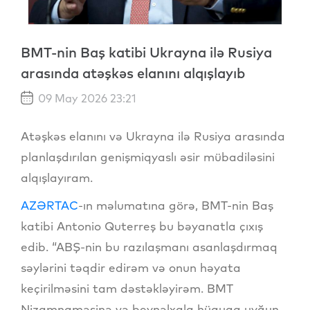
BMT-nin Baş katibi Ukrayna ilə Rusiya
arasında atəşkəs elanını alqışlayıb
09 May 2026 23:21
Atəşkəs elanını və Ukrayna ilə Rusiya arasında
planlaşdırılan genişmiqyaslı əsir mübadiləsini
alqışlayıram.
AZƏRTAC
-ın məlumatına görə, BMT-nin Baş
katibi Antonio Quterreş bu bəyanatla çıxış
edib. “ABŞ-nin bu razılaşmanı asanlaşdırmaq
səylərini təqdir edirəm və onun həyata
keçirilməsini tam dəstəkləyirəm. BMT
Nizamnaməsinə və beynəlxalq hüquqa uyğun