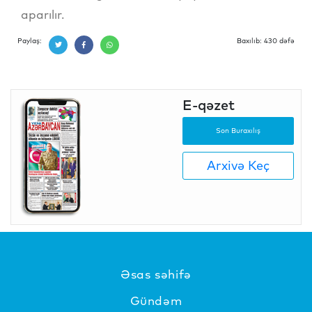
aparılır.
Paylaş:
Baxılıb: 430 dəfə
E-qəzet
Son Buraxılış
Arxivə Keç
Əsas səhifə
Gündəm