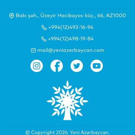
Bakı şəh., Üzeyir Hacıbəyov küç., 66, AZ1000
+994(12)493-16-94
+994(12)498-19-84
mail@yeniazerbaycan.com
© Copyright 2026.
Yeni Azərbaycan
.