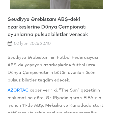
Səudiyyə Ərəbistanı ABŞ-dəki
azarkeşlərinə Dünya Çempionatı
oyunlarına pulsuz biletlər verəcək
02 İyun 2026 20:10
Səudiyyə Ərəbistanının Futbol Federasiyası
ABŞ-də yaşayan azarkeşlərinə futbol üzrə
Dünya Çempionatının bütün oyunları üçün
pulsuz biletlər təqdim edəcək.
AZƏRTAC
xəbər verir ki, “The Sun” qəzetinin
məlumatına görə, Ər-Riyadın qərarı FIFA-nın
iyunun 11-də ABŞ, Meksika və Kanadada start
götürəcək turnirin bəzi oyunlarına marağın