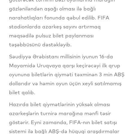
gözləniləndən aşağı olması ilə bağlı
narahatlıqları fonunda qəbul edilib. FIFA
stadionlarda azarkeş sayını artırmaq
məqsədilə pulsuz bilet paylanması
təşəbbüsünü dəstəkləyib.
Səudiyyə Ərəbistanı millisinin iyunun 16-da
Mayamidə Uruqvaya qarşı keçirəcəyi ilk qrup
oyununa biletlərin qiyməti təxminən 3 min ABŞ
dollarıdır və həmin oyun üçün xeyli satılmamış
bilet qalıb.
Hazırda bilet qiymətlərinin yüksək olması
azarkeşlərin turnirə marağına mənfi təsir
göstərir. Eyni zamanda, FIFA-nın bilet satışı
sistemi ilə bağlı ABŞ-də hüquqi araşdırmalar