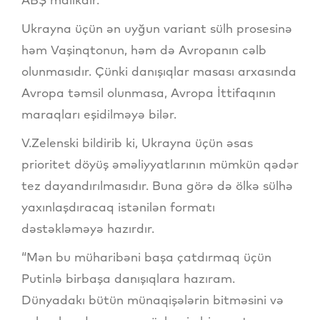
Ukrayna üçün ən uyğun variant sülh prosesinə
həm Vaşinqtonun, həm də Avropanın cəlb
olunmasıdır. Çünki danışıqlar masası arxasında
Avropa təmsil olunmasa, Avropa İttifaqının
maraqları eşidilməyə bilər.
V.Zelenski bildirib ki, Ukrayna üçün əsas
prioritet döyüş əməliyyatlarının mümkün qədər
tez dayandırılmasıdır. Buna görə də ölkə sülhə
yaxınlaşdıracaq istənilən formatı
dəstəkləməyə hazırdır.
“Mən bu müharibəni başa çatdırmaq üçün
Putinlə birbaşa danışıqlara hazıram.
Dünyadakı bütün münaqişələrin bitməsini və