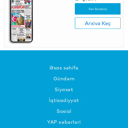
Son Buraxılış
Arxivə Keç
Əsas səhifə
Gündəm
Siyasət
İqtisadiyyat
Sosial
YAP xəbərləri