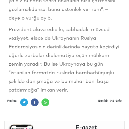
yalnız bundan sonra növbənin bizə çatmasını
gözləməkdənsə, buna üstünlük verirəm”, –
deyə o vurğulayıb.
Prezident əlavə edib ki, cəbhədəki mövcud
vəziyyət, eləcə də Ukraynanın Rusiya
Federasiyasının dərinliklərində həyata keçirdiyi
uğurlu zərbələr diplomatiya üçün möhkəm
zəmin yaradır. Bu isə Ukraynaya bu gün
“istənilən formatda ruslarla bərabərhüquqlu
şəkildə danışmağa və bu müharibəni başa
çatdırmağa” imkan verir.
Paylaş:
Baxılıb: 445 dəfə
E-qəzet