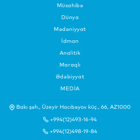
Müsahibə
Dünya
Mədəniyyat
İdman
Analitik
Maraqlı
Ədəbiyyat
MEDİA
Bakı şəh., Üzeyir Hacıbəyov küç., 66, AZ1000
+994(12)493-16-94
+994(12)498-19-84