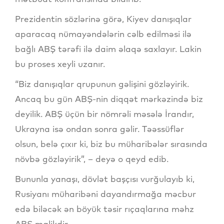
Prezidentin sözlərinə görə, Kiyev danışıqlar
aparacaq nümayəndələrin cəlb edilməsi ilə
bağlı ABŞ tərəfi ilə daim əlaqə saxlayır. Lakin
bu proses xeyli uzanır.
“Biz danışıqlar qrupunun gəlişini gözləyirik.
Ancaq bu gün ABŞ-nin diqqət mərkəzində biz
deyilik. ABŞ üçün bir nömrəli məsələ İrandır,
Ukrayna isə ondan sonra gəlir. Təəssüflər
olsun, belə çıxır ki, biz bu müharibələr sırasında
növbə gözləyirik”, – deyə o qeyd edib.
Bununla yanaşı, dövlət başçısı vurğulayıb ki,
Rusiyanı müharibəni dayandırmağa məcbur
edə biləcək ən böyük təsir rıçaqlarına məhz
ABŞ malikdir.