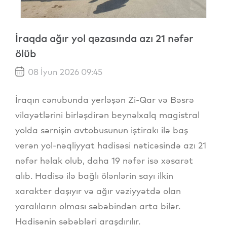
İraqda ağır yol qəzasında azı 21 nəfər
ölüb
08 İyun 2026 09:45
İraqın cənubunda yerləşən Zi-Qar və Bəsrə
vilayətlərini birləşdirən beynəlxalq magistral
yolda sərnişin avtobusunun iştirakı ilə baş
verən yol-nəqliyyat hadisəsi nəticəsində azı 21
nəfər həlak olub, daha 19 nəfər isə xəsarət
alıb. Hadisə ilə bağlı ölənlərin sayı ilkin
xarakter daşıyır və ağır vəziyyətdə olan
yaralıların olması səbəbindən arta bilər.
Hadisənin səbəbləri araşdırılır.