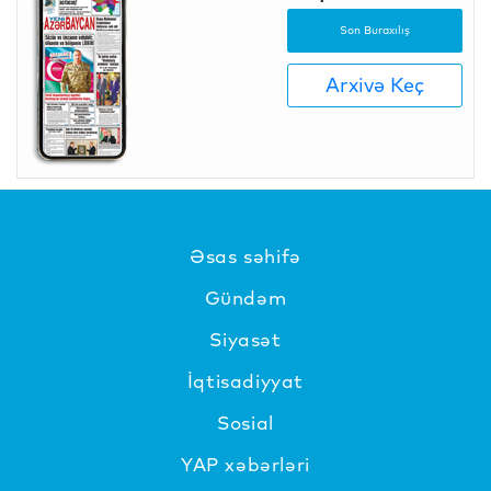
Son Buraxılış
Arxivə Keç
Əsas səhifə
Gündəm
Siyasət
İqtisadiyyat
Sosial
YAP xəbərləri