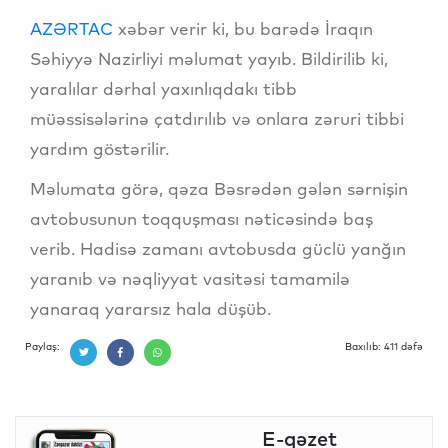
AZƏRTAC
xəbər verir ki, bu barədə İraqın
Səhiyyə Nazirliyi məlumat yayıb. Bildirilib ki,
yaralılar dərhal yaxınlıqdakı tibb
müəssisələrinə çatdırılıb və onlara zəruri tibbi
yardım göstərilir.
Məlumata görə, qəza Bəsrədən gələn sərnişin
avtobusunun toqquşması nəticəsində baş
verib. Hadisə zamanı avtobusda güclü yanğın
yaranıb və nəqliyyat vasitəsi tamamilə
yanaraq yararsız hala düşüb.
Paylaş:
Baxılıb: 411 dəfə
E-qəzet