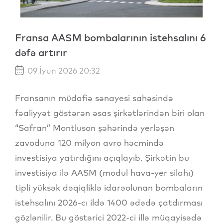
Fransa AASM bombalarının istehsalını 6
dəfə artırır
09 İyun 2026 20:32
Fransanın müdafiə sənayesi sahəsində
fəaliyyət göstərən əsas şirkətlərindən biri olan
“Safran” Montluson şəhərində yerləşən
zavoduna 120 milyon avro həcmində
investisiya yatırdığını açıqlayıb. Şirkətin bu
investisiya ilə AASM (modul hava-yer silahı)
tipli yüksək dəqiqliklə idarəolunan bombaların
istehsalını 2026-cı ildə 1400 ədədə çatdırması
gözlənilir. Bu göstərici 2022-ci illə müqayisədə