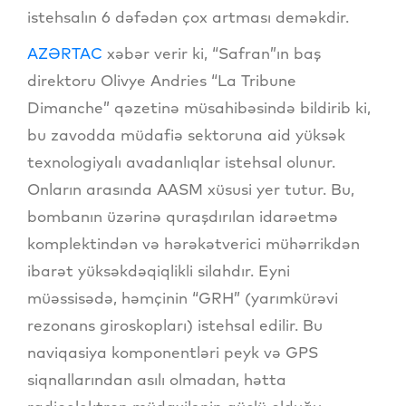
istehsalın 6 dəfədən çox artması deməkdir.
AZƏRTAC
xəbər verir ki, “Safran”ın baş
direktoru Olivye Andries “La Tribune
Dimanche” qəzetinə müsahibəsində bildirib ki,
bu zavodda müdafiə sektoruna aid yüksək
texnologiyalı avadanlıqlar istehsal olunur.
Onların arasında AASM xüsusi yer tutur. Bu,
bombanın üzərinə quraşdırılan idarəetmə
komplektindən və hərəkətverici mühərrikdən
ibarət yüksəkdəqiqlikli silahdır. Eyni
müəssisədə, həmçinin “GRH” (yarımkürəvi
rezonans giroskopları) istehsal edilir. Bu
naviqasiya komponentləri peyk və GPS
siqnallarından asılı olmadan, hətta