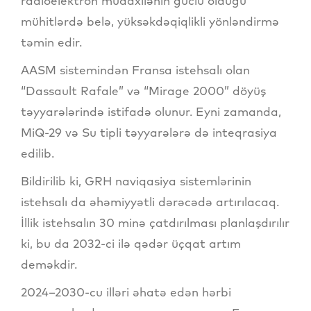
radioelektron müdaxilənin güclü olduğu
mühitlərdə belə, yüksəkdəqiqlikli yönləndirmə
təmin edir.
AASM sistemindən Fransa istehsalı olan
“Dassault Rafale” və “Mirage 2000” döyüş
təyyarələrində istifadə olunur. Eyni zamanda,
MiQ-29 və Su tipli təyyarələrə də inteqrasiya
edilib.
Bildirilib ki, GRH naviqasiya sistemlərinin
istehsalı da əhəmiyyətli dərəcədə artırılacaq.
İllik istehsalın 30 minə çatdırılması planlaşdırılır
ki, bu da 2032-ci ilə qədər üçqat artım
deməkdir.
2024–2030-cu illəri əhatə edən hərbi