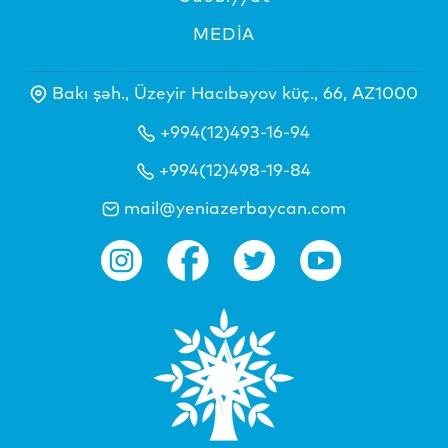
MEDİA
Bakı şəh., Üzeyir Hacıbəyov küç., 66, AZ1000
+994(12)493-16-94
+994(12)498-19-84
mail@yeniazerbaycan.com