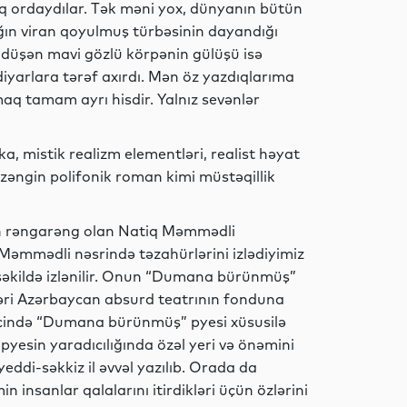
q ordaydılar. Tək məni yox, dünyanın bütün
MEDİA
ığın viran qoyulmuş türbəsinin dayandığı
b-düşən mavi gözlü körpənin gülüşü isə
diyarlara tərəf axırdı. Mən öz yazdıqlarıma
q tamam ayrı hisdir. Yalnız sevənlər
Siyasət
 mistik realizm elementləri, realist həyat
la zəngin polifonik roman kimi müstəqillik
Sosial
dan rəngarəng olan Natiq Məmmədli
Məmmədli nəsrində təzahürlərini izlədiyimiz
əkildə izlənilir. Onun “Dumana bürünmüş”
MEDİA
əri Azərbaycan absurd teatrının fonduna
 içində “Dumana bürünmüş” pyesi xüsusilə
 pyesin yaradıcılığında özəl yeri və önəmini
ddi-səkkiz il əvvəl yazılıb. Orada da
MEDİA
 insanlar qalalarını itirdikləri üçün özlərini