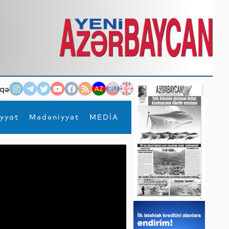
qə
AZ
RU
EN
yyat
Mədəniyyət
MEDİA
×