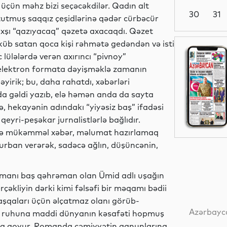
 üçün məhz bizi seçəcəkdilər. Qadın alt
30
31
tutmuş saqqız çeşidlərinə qədər cürbəcür
axşı “qazıyacaq” qəzetə axacaqdı. Qəzet
üb satan qoca kişi rəhmətə gedəndən və isti
Dünya
lülələrdə verən axırıncı “pivnoy”
 elektron formata dəyişməklə zamanın
ləyirik; bu, daha rahatdı, xəbərləri
da gəldi yazıb, elə həmən anda da sayta
Dünya
də, hekayənin adındakı “yiyəsiz baş” ifadəsi
 qeyri-peşəkar jurnalistlərlə bağlıdır.
də mükəmməl xəbər, məlumat hazırlamaq
qurban verərək, sadəcə ağlın, düşüncənin,
Dünya
manı baş qəhrəman olan Ümid adlı uşağın
çəkliyin dərki kimi fəlsəfi bir məqamı bədii
 başqaları üçün əlçatmaz olanı görüb-
Dünya
Azərbayca
ı ruhuna maddi dünyanın kəsafəti hopmuş
şıya qoyur. Romanda cəmiyyətin qanunlarına