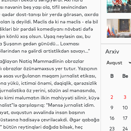
 nəvənin beş yaşı ola, tifil sevincindən
Siyasət
ədər dost-tanışı bir yerdə görəsən, axırda
n iş deyildi. Məclis də ki nə məclis - elə bil
kləri bir pərdəli komediyanı növbəti dəfə
ağın könlü xoş olsun. Uşaq neyləsin axı, bu
Siyasət
a Şuşanın gedən günüdü... Loxması
Arxiv
ərindən nə gəlirdi artistlikdən savayı...”
 bağlayan Natiq Məmmədlinin obrazlar
lı obrazlar özünəməxsus yer tutur. Yazıçının
Dünya
ə əsas vurğulanan məqam jurnalist etikası,
B
Be
a yükü, ictimai önəmi, dəqiqlik, qərəzsizlik
urnalistika öz yerini, sözün əsl mənasında,
2
3
ı kimi məlumatın ilkin mahiyyəti silinir, küyə
Dünya
ist”lə qarşılaşırıq: “Mənsə jurnalist idim.
9
10
ayət, avqustun əvvəlində insan başının
16
17
müstəsna hadisəyə çevriləcəkdi. Əgər qabağa
” bütün reytinqləri dağıda bilsək, heç
Dünya
23
24