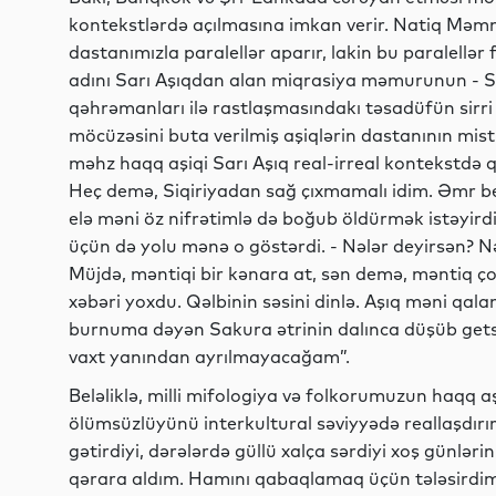
kontekstlərdə açılmasına imkan verir. Natiq Məm
dastanımızla paralellər aparır, lakin bu paralellər 
adını Sarı Aşıqdan alan miqrasiya məmurunun - S
qəhrəmanları ilə rastlaşmasındakı təsadüfün sirr
möcüzəsini buta verilmiş aşiqlərin dastanının mistik
məhz haqq aşiqi Sarı Aşıq real-irreal kontekstdə
Heç demə, Siqiriyadan sağ çıxmamalı idim. Əmr bel
elə məni öz nifrətimlə də boğub öldürmək istəyirdi
üçün də yolu mənə o göstərdi. - Nələr deyirsən? Nə
Müjdə, məntiqi bir kənara at, sən demə, məntiq 
xəbəri yoxdu. Qəlbinin səsini dinlə. Aşıq məni qalanı
burnuma dəyən Sakura ətrinin dalınca düşüb gets
vaxt yanından ayrılmayacağam”.
Beləliklə, milli mifologiya və folkorumuzun haqq a
ölümsüzlüyünü interkultural səviyyədə reallaşdırır.
gətirdiyi, dərələrdə güllü xalça sərdiyi xoş günlər
qərara aldım. Hamını qabaqlamaq üçün tələsirdim.