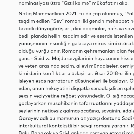
nominasiyası üzrə “Qızıl kəlmə” mükafatını alıb.
Natiq Məmmədlinin 2021-ci ildə çap olunmuş, “Yalnı
təqdim edilən “Sev” romanı iki gəncin məhəbbət h
təzadlı dünyagörüşləri, dini doqmalar, nəfs və sa
bədii planda həllini təqdim edir və əsərdə istənil
yanaşmanın insanlığın gələcəyə miras kimi ötürə b
olduğu vurğulanır. Romanın qəhrəmanları olan fər
gənc - Səid və Müjdə sevgilərinin həyəcanını hiss e
və vətən arasında seçim, ailəvi münaqişələr, cəmiyyə
kimi dərin konfliktlərlə üzləşirlər. Əsər 2018-ci i
işləyən əsas narratorun düşüncələri ilə başlayır. 
edən, onun hekayətini diqqətlə sənədləşdirən qəh
şəxsin vəziyyətinə rəğbət yönündədir. O, sığınacaq i
gözləyərkən müsahibənin təfərrüatlarını yaddaşında 
səylərinin nəticəsiz qalmayacağına, sevginin, ədal
Qarayev adlı bu məmurun öz yazıçı dostuna Sədi və
interkultural kontekstli bir sevgi romanı yaranır
Bakı, Banqkok və Şri-Lankada cərəyan etməsi möv