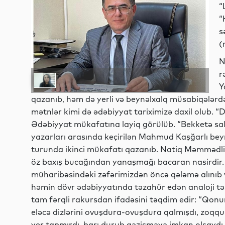
“
“
s
(
N
r
Y
qazanıb, həm də yerli və beynəlxalq müsabiqələrdə
mətnlər kimi də ədəbiyyat tariximizə daxil olub. “
Ədəbiyyat mükafatına layiq görülüb. “Bekketə sala
yazarları arasında keçirilən Mahmud Kaşğarlı bey
turunda ikinci mükafatı qazanıb. Natiq Məmmədl
öz baxış bucağından yanaşmağı bacaran nasirdir
müharibəsindəki zəfərimizdən öncə qələmə alınıb 
həmin dövr ədəbiyyatında təzahür edən analoji təs
tam fərqli rakursdan ifadəsini təqdim edir: “Qo
eləcə dizlərini ovuşdura-ovuşdura qalmışdı, zoq
yer tapmırdı, barı durub gəzişməyə imkan olsaydı, s