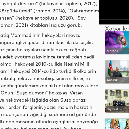
Ləyaqət düsturu” (hekayələr toplusu, 2012),
Körpüdə ümid” (roman, 2014), “Qəhrəmanım
ənsən” (hekayələr toplusu, 2020), “Sev”
roman, 2021) kitabları işıq üzü görüb.
Xəbər le
atiq Məmmədlinin hekayələri mövzu
əngarəngliyi qədər dinamikası ilə də seçilir.
azıçının hekayələri nəinki oxucu rəğbəti
Maraqlı
 ədəbiyyatımızı layiqincə təmsil edən bədii
Dolma” hekayəsi 2010-cu ildə Nəsimi Milli
m” hekayəsi 2014-cü ildə türkdilli ölkələrin
nəlxalq hekayə müsabiqəsinin milli seçim
Analitik
i ədəbi gündəmimizdə aktual olan mövzulara
. Onun “Şuşa dumanı” hekayəsi Vətən
və hekayədəki işğalda olan Şuşa obrazı
virlərdən fərqlənir, yazıçı məlum həsrətin
Siyasət
num-qonşunun yığışdığı xudmani ad günündə
qultudan masanın altında ayaqlarını qoymağa
ızıltıları bekara səngiyərdi. Axı hara