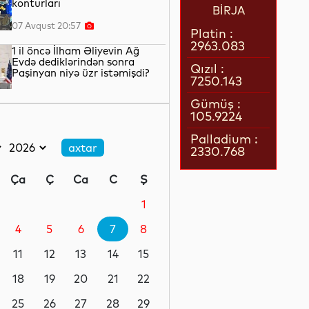
konturları
BİRJA
07 Avqust 20:57
Platin :
2963.083
1 il öncə İlham Əliyevin Ağ
Evdə dediklərindən sonra
Qızıl :
Paşinyan niyə üzr istəmişdi?
7250.143
07 Avqust 20:41
Gümüş :
105.9224
ÜST legioner xəstəliyinin
yayılmasının səbəbini açıqlayıb
Palladium :
2330.768
07 Avqust 20:17
Ça
Ç
Ca
C
Ş
Britaniya hökuməti
“Paramount” ilə “Warner Bros.
1
Discovery”nin birləşməsinə
razılıq verib
4
5
6
7
8
07 Avqust 19:22
11
12
13
14
15
Rumıniya hökuməti elektrik
enerjisi istehlakını
18
19
20
21
22
məhdudlaşdırmaq qərarına
gəlib
25
26
27
28
29
07 Avqust 18:45