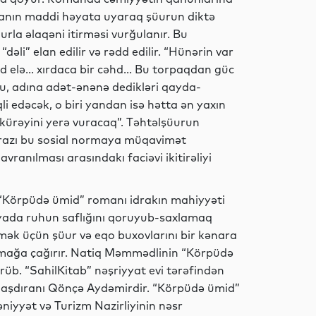
nsanın maddi həyata uyaraq şüurun diktə
urla əlaqəni itirməsi vurğulanır. Bu
Dünya
əli” elan edilir və rədd edilir. “Hünərin var
elə... xırdaca bir cəhd... Bu torpaqdan güc
ğu, adına adət-ənənə dedikləri qayda-
 edəcək, o biri yandan isə hətta ən yaxın
Dünya
 kürəyini yerə vuracaq”. Təhtəlşüurun
obrazı bu sosial normaya müqavimət
vranılması arasındakı faciəvi ikitirəliyi
İdman
“Körpüdə ümid” romanı idrakın mahiyyəti
ada ruhun saflığını qoruyub-saxlamaq
ək üçün şüur və eqo buxovlarını bir kənara
Dünya
xmağa çağırır. Natiq Məmmədlinin “Körpüdə
rüb. “SahilKitab” nəşriyyat evi tərəfindən
nlaşdıranı Qönçə Aydəmirdir. “Körpüdə ümid”
iyyət və Turizm Nazirliyinin nəsr