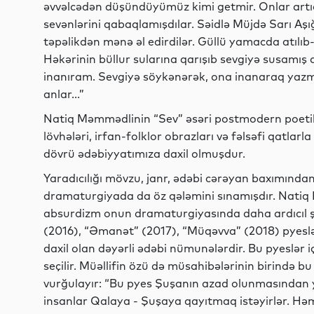
əvvəlcədən düşündüyümüz kimi getmir. Onlar artı
sevənlərini qabaqlamışdılar. Səidlə Müjdə Sarı Aş
təpəlikdən mənə əl edirdilər. Güllü yamacda atılı
Həkərinin büllur sularına qarışıb sevgiyə susamış 
inanıram. Sevgiyə söykənərək, ona inanaraq yazma
anlar...”
Natiq Məmmədlinin “Sev” əsəri postmodern poetika,
lövhələri, irfan-folklor obrazları və fəlsəfi qatlar
dövrü ədəbiyyatımıza daxil olmuşdur.
Yaradıcılığı mövzu, janr, ədəbi cərəyan baxımın
dramaturgiyada da öz qələmini sınamışdır. Natiq 
absurdizm onun dramaturgiyasında daha ardıcıl ş
(2016), “Əmanət” (2017), “Müqəvva” (2018) pyesl
daxil olan dəyərli ədəbi nümunələrdir. Bu pyeslər
seçilir. Müəllifin özü də müsahibələrinin birində bu
vurğulayır: “Bu pyes Şuşanın azad olunmasından ye
insanlar Qalaya - Şuşaya qayıtmaq istəyirlər. Həmin