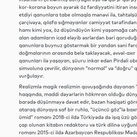
kor-koranə boyun əyərək öz fərdiyyətini itirən i
etdiyi qanunlara tabe olmaqla mənəvi ilə, təhtəlşü
çərçivəyə, qılafa sığmayanlar cəmiyyət tərəfindən “d
hamı kimi yox, öz düşündüyün kimi yaşamağa cəhd 
alan adamların icad eləyib əsrlərdən bəri qorudu
qanunlara buynuz göstərmək bir yandan səni fərqli
doğmalarının arasında belə təkləyəcək, əvvəl-axır
qanunları ilə yaşayan, şüuru inkar edən Pirdəli 
simvoluna çevrilir, dünyanın “normal” və “doğru” qa
vurğulayır.
Realizmlə magik realizmin qovuşağında dayanan 
haqqında, maddi dəyərlərin hökmran olduğu düny
barədə düşünməyə dəvət edir, bəzən həqiqəti görm
ataraq dünyaya saf bir ruhla, “üçüncü göz”lə ba
ümid” romanı 2018-ci ildə Türkiyədə də işıq üzü gö
çap olunan kitabın redaktoru və türk dilinə uyğu
romanı 2015-ci ildə Azərbaycan Respublikası Mədən