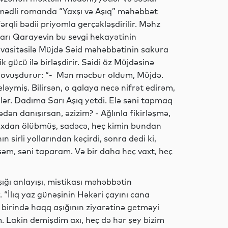
mədli romanda “Yaxşı və Aşıq” məhəbbət
fərqli bədii priyomla gerçəkləşdirilir. Məhz
Siyasət
arı Qarayevin bu sevgi hekayətinin
i vasitəsilə Müjdə Səid məhəbbətinin sakura
 gücü ilə birləşdirir. Səidi öz Müjdəsinə
 qovuşdurur: “- Mən məcbur oldum, Müjdə.
Siyasət
əymiş. Bilirsən, o qalaya necə nifrət edirəm,
lər. Dadıma Sarı Aşıq yetdi. Elə səni tapmaq
dən danışırsan, əzizim? - Ağlınla fikirləşmə,
çoxdan ölübmüş, sadəcə, heç kimin bundan
Dünya
n sirli yollarından keçirdi, sonra dedi ki,
əm, səni taparam. Və bir daha heç vaxt, heç
şığı anlayışı, mistikası məhəbbətin
Siyasət
 “İlıq yaz günəşinin Həkəri çayını cana
in birində haqq aşığının ziyarətinə getməyi
 Lakin demişdim axı, heç də hər şey bizim