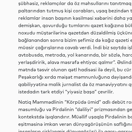
şübhəsiz, reklamçılar da öz məhsullarını tanıtmaq
paltarından tutmuş kişi corabları, uşaq bezindən 
reklamlar insan başının kəsilməsi xəbərini daha y
demişkən, qovurduğu tumlarını qəzet kağızına bük
noxudu müştərilərinə qəzetdən düzəldilmiş üçkünc 
bağlanandan sonra bizim şefimiz də kağız qəzeti
müasir çağırışlarına cavab verdi. İndi biz saytda iş
avtobusda, metroda, yol kənarında, bir sözlə, har
yerləşdiririk, əlavə məsrəfə ehtiyac qalmır”. Əslin
mətndə təsvir olunan qətl hadisəsi ilə deyil, bu cür
Peşəkarlığı xırda məişət məmnunluğuna dəyişən
qabiliyyətinə malik jurnalist də öz mənəviyyatını 
istedadın tərk etdiyi “yiyəsiz başa” çevrilir.
Natiq Məmmədlinin “Körpüdə ümid” adlı debüt ro
məsumluğu və Pirdəlinin “dəliliyi” prizmasından ger
kontekstdə işıqlandırır. Müəllif uşaqla Pirdəlinin
eşitməsinə imkan verən dünyagörüşünün saflığın
insanların çirklənmiş dünyagörüşü ilə qarşı-qar