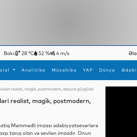
Bakı:
28 °C
52 %
4 m/s
Əla
sial
Analitika
Müsahibə
YAP
Dünya
Ədəbi
kizləri realist, magik, postmodern, absurd güzgüdə
ya
İdman
Maraqlı
ləri realist, magik, postmodern,
İdman
Yeni texnologiyalar
atiq Məmmədli imzası ədəbiyyatsevərlərə
axşı tanış olan və sevilən imzadır. Onun