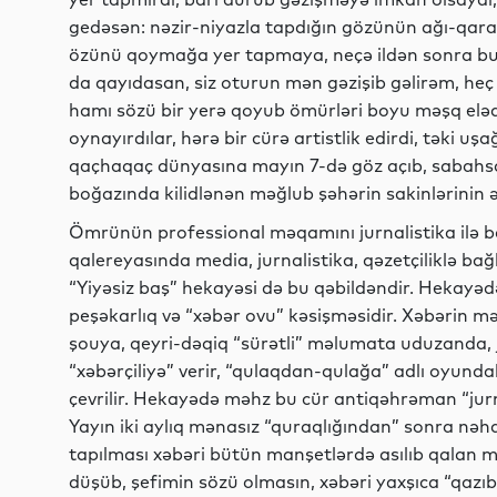
gedəsən: nəzir-niyazla tapdığın gözünün ağı-qarası
özünü qoymağa yer tapmaya, neçə ildən sonra bu q
da qayıdasan, siz oturun mən gəzişib gəlirəm, heç ola
hamı sözü bir yerə qoyub ömürləri boyu məşq elədi
oynayırdılar, hərə bir cürə artistlik edirdi, təki uş
qaçhaqaç dünyasına mayın 7-də göz açıb, sabahs
boğazında kilidlənən məğlub şəhərin sakinlərinin əll
Ömrünün professional məqamını jurnalistika ilə
qalereyasında media, jurnalistika, qəzetçiliklə bağ
“Yiyəsiz baş” hekayəsi də bu qəbildəndir. Hekayəd
peşəkarlıq və “xəbər ovu” kəsişməsidir. Xəbərin mən
şouya, qeyri-dəqiq “sürətli” məlumata uduzanda, j
“xəbərçiliyə” verir, “qulaqdan-qulağa” adlı oyundak
çevrilir. Hekayədə məhz bu cür antiqəhrəman “jurnal
Yayın iki aylıq mənasız “quraqlığından” sonra nəh
tapılması xəbəri bütün manşetlərdə asılıb qalan 
düşüb, şefimin sözü olmasın, xəbəri yaxşıca “qazıb