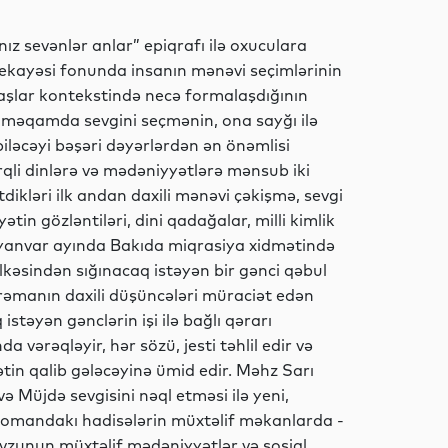
Dünya
z sevənlər anlar” epiqrafı ilə oxuculara
ekayəsi fonunda insanın mənəvi seçimlərinin
vaşlar kontekstində necə formalaşdığının
Hadisə
ən məqamda sevgini seçmənin, ona sayğı ilə
iləcəyi bəşəri dəyərlərdən ən önəmlisi
qli dinlərə və mədəniyyətlərə mənsub iki
tdikləri ilk andan daxili mənəvi çəkişmə, sevgi
Dünya
tin gözləntiləri, dini qadağalar, milli kimlik
lin yanvar ayında Bakıda miqrasiya xidmətində
Ölkəsindən sığınacaq istəyən bir gənci qəbul
rəmanın daxili düşüncələri müraciət edən
Siyasət
stəyən gənclərin işi ilə bağlı qərarı
vərəqləyir, hər sözü, jesti təhlil edir və
ətin qalib gələcəyinə ümid edir. Məhz Sarı
 Müjdə sevgisini nəql etməsi ilə yeni,
Gündəm
. Romandakı hadisələrin müxtəlif məkanlarda -
zunun müxtəlif mədəniyyətlər və sosial