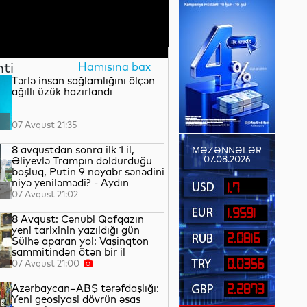
nti
Hamısına bax
Tərlə insan sağlamlığını ölçən
ağıllı üzük hazırlandı
07 Avqust 21:35
8 avqustdan sonra ilk 1 il,
MƏZƏNNƏLƏR
07.08.2026
Əliyevlə Trampın doldurduğu
boşluq, Putin 9 noyabr sənədini
niyə yeniləmədi? - Aydın
1.7
QULİYEV yazır...
07 Avqust 21:02
1.9591
8 Avqust: Cənubi Qafqazın
yeni tarixinin yazıldığı gün
2.0816
Sülhə aparan yol: Vaşinqton
sammitindən ötən bir il
0.0356
07 Avqust 21:00
Azərbaycan–ABŞ tərəfdaşlığı:
2.2873
Yeni geosiyasi dövrün əsas