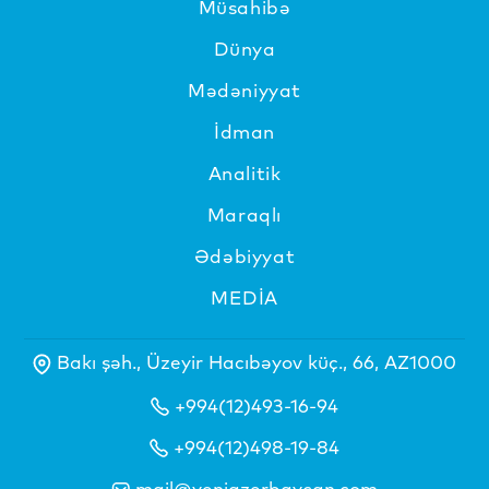
Müsahibə
Dünya
Mədəniyyat
İdman
Analitik
Maraqlı
Ədəbiyyat
MEDİA
Bakı şəh., Üzeyir Hacıbəyov küç., 66, AZ1000
+994(12)493-16-94
+994(12)498-19-84
mail@yeniazerbaycan.com