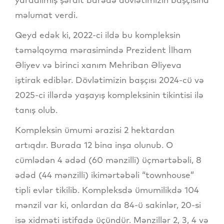
məlumat verdi.
Qeyd edək ki, 2022-ci ildə bu kompleksin
təməlqoyma mərasimində Prezident İlham
Əliyev və birinci xanım Mehriban Əliyeva
iştirak ediblər. Dövlətimizin başçısı 2024-cü və
2025-ci illərdə yaşayış kompleksinin tikintisi ilə
tanış olub.
Kompleksin ümumi ərazisi 2 hektardan
artıqdır. Burada 12 bina inşa olunub. O
cümlədən 4 ədəd (60 mənzilli) üçmərtəbəli, 8
ədəd (44 mənzilli) ikimərtəbəli “townhouse”
tipli evlər tikilib. Kompleksdə ümumilikdə 104
mənzil var ki, onlardan da 84-ü sakinlər, 20-si
isə xidməti istifadə üçündür. Mənzillər 2, 3, 4 və