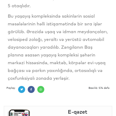
5 otaqlıdır.
Bu yaşayış kompleksində sakinlərin sosial
məsələlərinin həlli istiqamətində bir sıra işlər
görülüb. Ərazidə uşaq və idman meydançaları,
velosiped zolağı, yeraltı və yerüstü avtomobil
dayanacaqları yaradılıb. Zəngilanın Baş
planına əsasən yaşayış kompleksi şəhərin
mərkəzi hissəsində, məktəb, körpələr evi-uşaq
bağçası və parkın yaxınlığında, ortasıxlıqlı və
çoxfunksiyalı zonada yerləşir.
Paylaş:
Baxılıb: 574 dəfə
E-qəzet