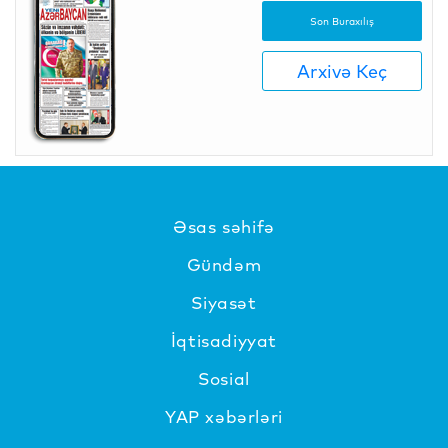
Son Buraxılış
Arxivə Keç
Əsas səhifə
Gündəm
Siyasət
İqtisadiyyat
Sosial
YAP xəbərləri