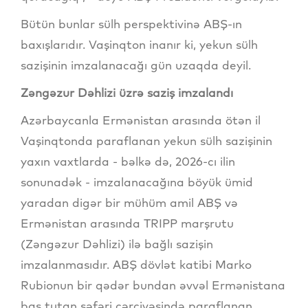
Bütün bunlar sülh perspektivinə ABŞ-ın
baxışlarıdır. Vaşinqton inanır ki, yekun sülh
sazişinin imzalanacağı gün uzaqda deyil.
Zəngəzur Dəhlizi üzrə saziş imzalandı
Azərbaycanla Ermənistan arasında ötən il
Vaşinqtonda paraflanan yekun sülh sazişinin
yaxın vaxtlarda - bəlkə də, 2026-cı ilin
sonunadək - imzalanacağına böyük ümid
yaradan digər bir mühüm amil ABŞ və
Ermənistan arasında TRIPP marşrutu
(Zəngəzur Dəhlizi) ilə bağlı sazişin
imzalanmasıdır. ABŞ dövlət katibi Marko
Rubionun bir qədər bundan əvvəl Ermənistana
baş tutan səfəri çərçivəsində paraflanan