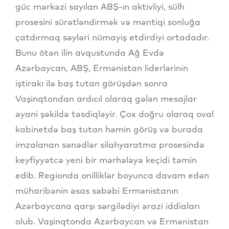
güc mərkəzi sayılan ABŞ-ın aktivliyi, sülh
prosesini sürətləndirmək və məntiqi sonluğa
çatdırmaq səyləri nümayiş etdirdiyi ortadadır.
Bunu ötən ilin avqustunda Ağ Evdə
Azərbaycan, ABŞ, Ermənistan liderlərinin
iştirakı ilə baş tutan görüşdən sonra
Vaşinqtondan ardıcıl olaraq gələn mesajlar
əyani şəkildə təsdiqləyir. Çox doğru olaraq oval
kabinetdə baş tutan həmin görüş və burada
imzalanan sənədlər silahyaratma prosesində
keyfiyyətcə yeni bir mərhələyə keçidi təmin
edib. Regionda onilliklər boyunca davam edən
müharibənin əsas səbəbi Ermənistanın
Azərbaycana qarşı sərgilədiyi ərazi iddiaları
olub. Vaşinqtonda Azərbaycan və Ermənistan