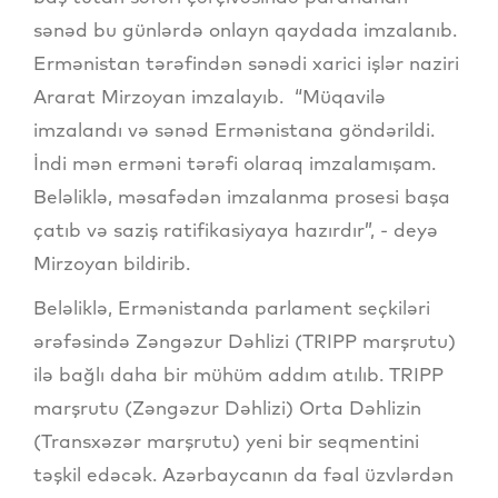
sənəd bu günlərdə onlayn qaydada imzalanıb.
Ermənistan tərəfindən sənədi xarici işlər naziri
Ararat Mirzoyan imzalayıb. “Müqavilə
imzalandı və sənəd Ermənistana göndərildi.
İndi mən erməni tərəfi olaraq imzalamışam.
Beləliklə, məsafədən imzalanma prosesi başa
çatıb və saziş ratifikasiyaya hazırdır”, - deyə
Mirzoyan bildirib.
Beləliklə, Ermənistanda parlament seçkiləri
ərəfəsində Zəngəzur Dəhlizi (TRIPP marşrutu)
ilə bağlı daha bir mühüm addım atılıb. TRIPP
marşrutu (Zəngəzur Dəhlizi) Orta Dəhlizin
(Transxəzər marşrutu) yeni bir seqmentini
təşkil edəcək. Azərbaycanın da fəal üzvlərdən