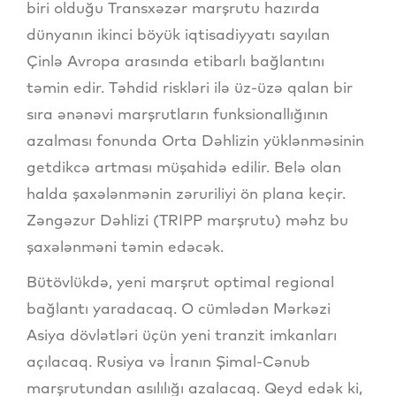
biri olduğu Transxəzər marşrutu hazırda
dünyanın ikinci böyük iqtisadiyyatı sayılan
Çinlə Avropa arasında etibarlı bağlantını
təmin edir. Təhdid riskləri ilə üz-üzə qalan bir
sıra ənənəvi marşrutların funksionallığının
azalması fonunda Orta Dəhlizin yüklənməsinin
getdikcə artması müşahidə edilir. Belə olan
halda şaxələnmənin zəruriliyi ön plana keçir.
Zəngəzur Dəhlizi (TRIPP marşrutu) məhz bu
şaxələnməni təmin edəcək.
Bütövlükdə, yeni marşrut optimal regional
bağlantı yaradacaq. O cümlədən Mərkəzi
Asiya dövlətləri üçün yeni tranzit imkanları
açılacaq. Rusiya və İranın Şimal-Cənub
marşrutundan asılılığı azalacaq. Qeyd edək ki,