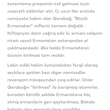
tənzimləmə prosesinin irəli getməsi üçün
cəsarətli addımlar atır. O, uzun illər ərzində
cəmiyyətə hakim olan Qarabağ, “Böyük
Ermənistan” miflərini tamam dağıdıb.
N.Paşinyan daim çağırış edir ki, erməni xalqının
nicatı xəyali Ermənistan axtarışından əl
çəkilməsindədir. Əks halda Ermənistanın
özünün itirilməsi tam realdır.
Lakin indiki hakim komandadan fərqli olaraq
seçkilərə qatılan bəzi digər namizədlər
revanşizm mövqeyindən çıxış edirlər. Onlar
Qarabağın “itirilməsi” ilə barışmaq istəmirlər,
buradan könüllü şəkildə Ermənistana köç
etmiş ermənilərin geri qaytarılması, Bakıda
həbsdə olan separatçıların azadlığa