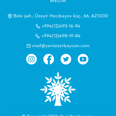
MEDİA
Bakı şəh., Üzeyir Hacıbəyov küç., 66, AZ1000
+994(12)493-16-94
+994(12)498-19-84
mail@yeniazerbaycan.com