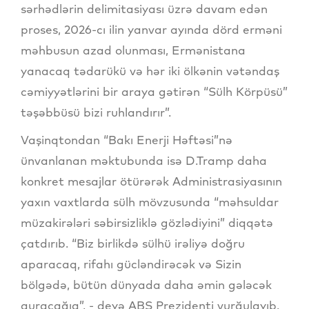
sərhədlərin delimitasiyası üzrə davam edən
proses, 2026-cı ilin yanvar ayında dörd erməni
məhbusun azad olunması, Ermənistana
yanacaq tədarükü və hər iki ölkənin vətəndaş
cəmiyyətlərini bir araya gətirən “Sülh Körpüsü”
təşəbbüsü bizi ruhlandırır”.
Vaşinqtondan “Bakı Enerji Həftəsi”nə
ünvanlanan məktubunda isə D.Tramp daha
konkret mesajlar ötürərək Administrasiyasının
yaxın vaxtlarda sülh mövzusunda “məhsuldar
müzakirələri səbirsizliklə gözlədiyini” diqqətə
çatdırıb. “Biz birlikdə sülhü irəliyə doğru
aparacaq, rifahı gücləndirəcək və Sizin
bölgədə, bütün dünyada daha əmin gələcək
quracağıq”, - deyə ABŞ Prezidenti vurğulayıb.