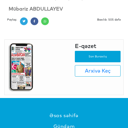
Mübariz ABDULLAYEV
Paylaş:
Baxılıb: 505 dəfə
E-qəzet
Son Buraxılış
Arxivə Keç
Əsas səhifə
Gündəm