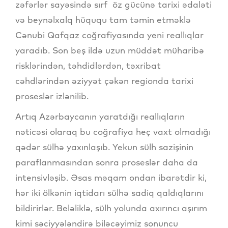
zəfərlər sayəsində sırf öz gücünə tarixi ədaləti
və beynəlxalq hüququ tam təmin etməklə
Cənubi Qafqaz coğrafiyasında yeni reallıqlar
yaradıb. Son beş ildə uzun müddət müharibə
risklərindən, təhdidlərdən, təxribat
cəhdlərindən əziyyət çəkən regionda tarixi
proseslər izlənilib.
Artıq Azərbaycanın yaratdığı reallıqların
nəticəsi olaraq bu coğrafiya heç vaxt olmadığı
qədər sülhə yaxınlaşıb. Yekun sülh sazişinin
paraflanmasından sonra proseslər daha da
intensivləşib. Əsas məqam ondan ibarətdir ki,
hər iki ölkənin iqtidarı sülhə sadiq qaldıqlarını
bildirirlər. Beləliklə, sülh yolunda axırıncı aşırım
kimi səciyyələndirə biləcəyimiz sonuncu