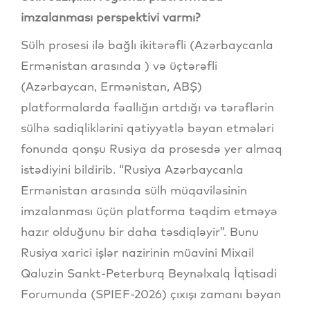
imzalanması perspektivi varmı?
Sülh prosesi ilə bağlı ikitərəfli (Azərbaycanla
Ermənistan arasında ) və üçtərəfli
(Azərbaycan, Ermənistan, ABŞ)
platformalarda fəallığın artdığı və tərəflərin
sülhə sadiqliklərini qətiyyətlə bəyan etmələri
fonunda qonşu Rusiya da prosesdə yer almaq
istədiyini bildirib. “Rusiya Azərbaycanla
Ermənistan arasında sülh müqaviləsinin
imzalanması üçün platforma təqdim etməyə
hazır olduğunu bir daha təsdiqləyir”. Bunu
Rusiya xarici işlər nazirinin müavini Mixail
Qaluzin Sankt-Peterburq Beynəlxalq İqtisadi
Forumunda (SPIEF-2026) çıxışı zamanı bəyan