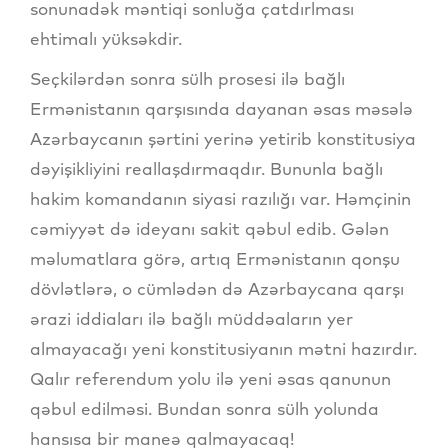
sonunadək məntiqi sonluğa çatdırlması
ehtimalı yüksəkdir.
Seçkilərdən sonra sülh prosesi ilə bağlı
Ermənistanın qarşısında dayanan əsas məsələ
Azərbaycanın şərtini yerinə yetirib konstitusiya
dəyişikliyini reallaşdırmaqdır. Bununla bağlı
hakim komandanın siyasi razılığı var. Həmçinin
cəmiyyət də ideyanı sakit qəbul edib. Gələn
məlumatlara görə, artıq Ermənistanın qonşu
dövlətlərə, o cümlədən də Azərbaycana qarşı
ərazi iddiaları ilə bağlı müddəaların yer
almayacağı yeni konstitusiyanın mətni hazırdır.
Qalır referendum yolu ilə yeni əsas qanunun
qəbul edilməsi. Bundan sonra sülh yolunda
hansısa bir maneə qalmayacaq!