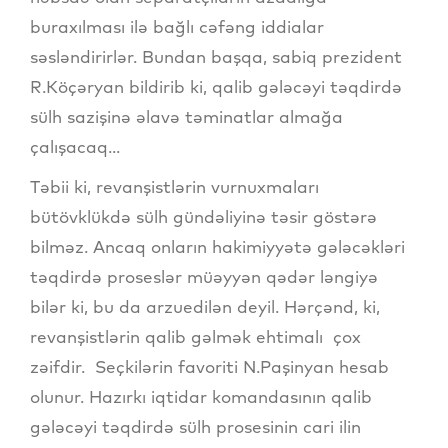
buraxılması ilə bağlı cəfəng iddialar
səsləndirirlər. Bundan başqa, sabiq prezident
R.Köçəryan bildirib ki, qalib gələcəyi təqdirdə
sülh sazişinə əlavə təminatlar almağa
çalışacaq...
Təbii ki, revanşistlərin vurnuxmaları
bütövklükdə sülh gündəliyinə təsir göstərə
bilməz. Ancaq onların hakimiyyətə gələcəkləri
təqdirdə proseslər müəyyən qədər ləngiyə
bilər ki, bu da arzuedilən deyil. Hərçənd, ki,
revanşistlərin qalib gəlmək ehtimalı çox
zəifdir. Seçkilərin favoriti N.Paşinyan hesab
olunur. Hazırkı iqtidar komandasının qalib
gələcəyi təqdirdə sülh prosesinin cari ilin