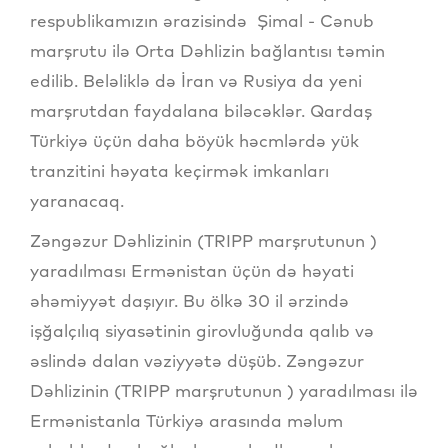
respublikamızın ərazisində Şimal - Cənub
marşrutu ilə Orta Dəhlizin bağlantısı təmin
edilib. Beləliklə də İran və Rusiya da yeni
marşrutdan faydalana biləcəklər. Qardaş
Türkiyə üçün daha böyük həcmlərdə yük
tranzitini həyata keçirmək imkanları
yaranacaq.
Zəngəzur Dəhlizinin (TRIPP marşrutunun )
yaradılması Ermənistan üçün də həyati
əhəmiyyət daşıyır. Bu ölkə 30 il ərzində
işğalçılıq siyasətinin girovluğunda qalıb və
əslində dalan vəziyyətə düşüb. Zəngəzur
Dəhlizinin (TRIPP marşrutunun ) yaradılması ilə
Ermənistanla Türkiyə arasında məlum