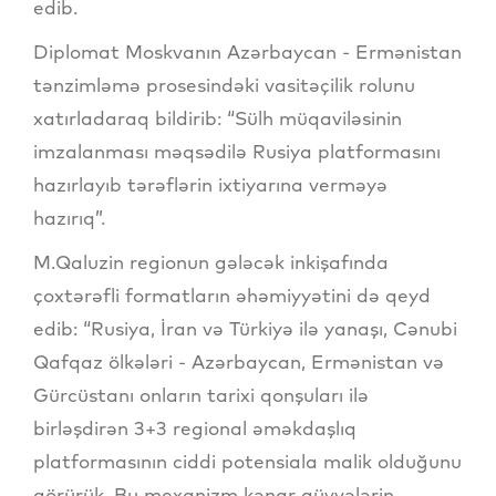
edib.
Diplomat Moskvanın Azərbaycan - Ermənistan
tənzimləmə prosesindəki vasitəçilik rolunu
xatırladaraq bildirib: “Sülh müqaviləsinin
imzalanması məqsədilə Rusiya platformasını
hazırlayıb tərəflərin ixtiyarına verməyə
hazırıq”.
M.Qaluzin regionun gələcək inkişafında
çoxtərəfli formatların əhəmiyyətini də qeyd
edib: “Rusiya, İran və Türkiyə ilə yanaşı, Cənubi
Qafqaz ölkələri - Azərbaycan, Ermənistan və
Gürcüstanı onların tarixi qonşuları ilə
birləşdirən 3+3 regional əməkdaşlıq
platformasının ciddi potensiala malik olduğunu
görürük. Bu mexanizm kənar qüvvələrin