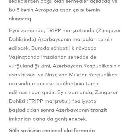
səbəblərdən bağlı olan sərhədlər açılacaq və
bu ölkənin Avropaya asan çıxışı təmin
olunacaq.
Eyni zamanda, TRIPP marşrutunda (Zəngəzur
Dəhlizində) Azərbaycanın maraqları təmin
ediləcək. Burada söhbət ilk növbədə
Vaşinqtonda imzalanan sənəddə də
vurğulandığı kimi, Azərbaycan Respublikasının
əsas hissəsi və Naxçıvan Muxtar Respublikası
arasında maneəsiz bağlantının təmin
edilməsindən gedir. Eyni zamanda, Zəngəzur
Dəhlizi (TRIPP marşrutu ) fəaliyyətə
başladıqdan sonra Azərbaycanın tranzit
imkanları daha da genişlənəcək.
Sülh sazişinin regional platformada