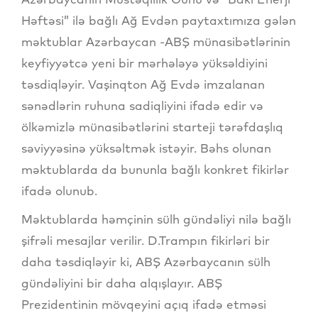
Həftəsi” ilə bağlı Ağ Evdən paytaxtımıza gələn
məktublar Azərbaycan -ABŞ münasibətlərinin
keyfiyyətcə yeni bir mərhələyə yüksəldiyini
təsdiqləyir. Vaşinqton Ağ Evdə imzalanan
sənədlərin ruhuna sadiqliyini ifadə edir və
ölkəmizlə münasibətlərini starteji tərəfdaşlıq
səviyyəsinə yüksəltmək istəyir. Bəhs olunan
məktublarda da bununla bağlı konkret fikirlər
ifadə olunub.
Məktublarda həmçinin sülh gündəliyi nilə bağlı
şifrəli mesajlar verilir. D.Trampın fikirləri bir
daha təsdiqləyir ki, ABŞ Azərbaycanın sülh
gündəliyini bir daha alqışlayır. ABŞ
Prezidentinin mövqeyini açıq ifadə etməsi