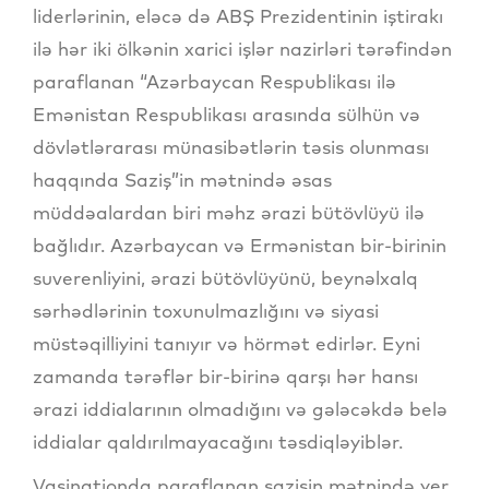
liderlərinin, eləcə də ABŞ Prezidentinin iştirakı
ilə hər iki ölkənin xarici işlər nazirləri tərəfindən
paraflanan “Azərbaycan Respublikası ilə
Emənistan Respublikası arasında sülhün və
dövlətlərarası münasibətlərin təsis olunması
haqqında Saziş”in mətnində əsas
müddəalardan biri məhz ərazi bütövlüyü ilə
bağlıdır. Azərbaycan və Ermənistan bir-birinin
suverenliyini, ərazi bütövlüyünü, beynəlxalq
sərhədlərinin toxunulmazlığını və siyasi
müstəqilliyini tanıyır və hörmət edirlər. Eyni
zamanda tərəflər bir-birinə qarşı hər hansı
ərazi iddialarının olmadığını və gələcəkdə belə
iddialar qaldırılmayacağını təsdiqləyiblər.
Vaşinqtionda paraflanan sazişin mətnində yer