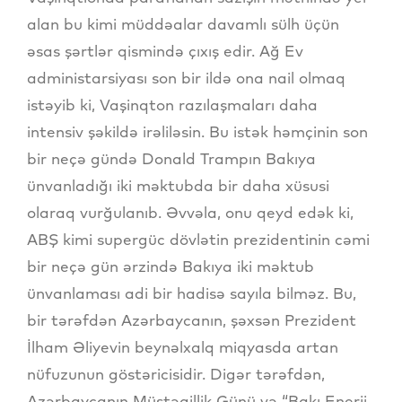
alan bu kimi müddəalar davamlı sülh üçün
əsas şərtlər qismində çıxış edir. Ağ Ev
administarsiyası son bir ildə ona nail olmaq
istəyib ki, Vaşinqton razılaşmaları daha
intensiv şəkildə irəliləsin. Bu istək həmçinin son
bir neçə gündə Donald Trampın Bakıya
ünvanladığı iki məktubda bir daha xüsusi
olaraq vurğulanıb. Əvvəla, onu qeyd edək ki,
ABŞ kimi supergüc dövlətin prezidentinin cəmi
bir neçə gün ərzində Bakıya iki məktub
ünvanlaması adi bir hadisə sayıla bilməz. Bu,
bir tərəfdən Azərbaycanın, şəxsən Prezident
İlham Əliyevin beynəlxalq miqyasda artan
nüfuzunun göstəricisidir. Digər tərəfdən,
Azərbaycanın Müstəqillik Günü və “Bakı Enerji