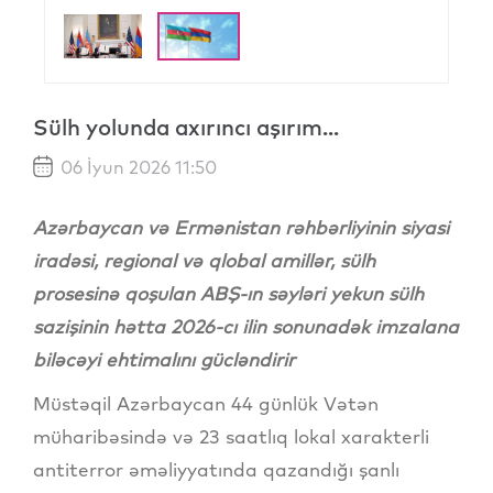
Sülh yolunda axırıncı aşırım...
06 İyun 2026 11:50
Azərbaycan və Ermənistan rəhbərliyinin siyasi
iradəsi, regional və qlobal amillər, sülh
prosesinə qoşulan ABŞ-ın səyləri yekun sülh
sazişinin hətta 2026-cı ilin sonunadək imzalana
biləcəyi ehtimalını gücləndirir
Müstəqil Azərbaycan 44 günlük Vətən
müharibəsində və 23 saatlıq lokal xarakterli
antiterror əməliyyatında qazandığı şanlı