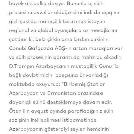
böyük aktuallıq daşıyır. Bununla o, sülh
prosesinə əvvəllər olduğu kimi indi də açıq və
gizli şəkildə maneçilik törətmək istəyən
regional və qlobal oyunçulara öz mesajlarını
çatdırır ki, belə çirkin əməllərdən çəkinin,
Cənubi Qafqazda ABŞ-ın artan maraqları var
və sülh prosesinin qarantı da məhz bu ölkədir.
D.Trampın Azərbaycanın müstəqillik Günü ilə
bağlı dövlətimizin başçısına ünvanladığı
məktubda oxuyuruq: “Birləşmiş Ştatlar
Azərbaycan və Ermənistan arasındakı
dayanıqlı sülhü dəstəkləməyə davam edir.
Ötən ilin avqust ayında parafladığınız sülh
sazişinin irəlilədilməsi istiqamətində
Azərbaycanın göstərdiyi səylər, həmçinin