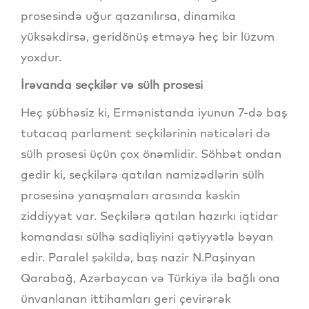
prosesində uğur qazanılırsa, dinamika
yüksəkdirsə, geridönüş etməyə heç bir lüzum
yoxdur.
İrəvanda seçkilər və sülh prosesi
Heç şübhəsiz ki, Ermənistanda iyunun 7-də baş
tutacaq parlament seçkilərinin nəticələri də
sülh prosesi üçün çox önəmlidir. Söhbət ondan
gedir ki, seçkilərə qatılan namizədlərin sülh
prosesinə yanaşmaları arasında kəskin
ziddiyyət var. Seçkilərə qatılan hazırkı iqtidar
komandası sülhə sadiqliyini qətiyyətlə bəyan
edir. Paralel şəkildə, baş nazir N.Paşinyan
Qarabağ, Azərbaycan və Türkiyə ilə bağlı ona
ünvanlanan ittihamları geri çevirərək