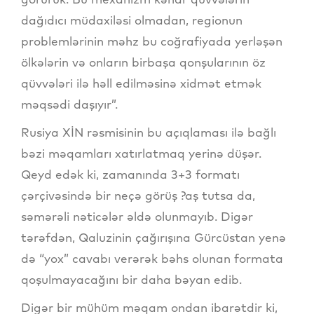
dağıdıcı müdaxiləsi olmadan, regionun
problemlərinin məhz bu coğrafiyada yerləşən
ölkələrin və onların birbaşa qonşularının öz
qüvvələri ilə həll edilməsinə xidmət etmək
məqsədi daşıyır”.
Rusiya XİN rəsmisinin bu açıqlaması ilə bağlı
bəzi məqamları xatırlatmaq yerinə düşər.
Qeyd edək ki, zamanında 3+3 formatı
çərçivəsində bir neçə görüş ?aş tutsa da,
səmərəli nəticələr əldə olunmayıb. Digər
tərəfdən, Qaluzinin çağırışına Gürcüstan yenə
də “yox” cavabı verərək bəhs olunan formata
qoşulmayacağını bir daha bəyan edib.
Digər bir mühüm məqam ondan ibarətdir ki,