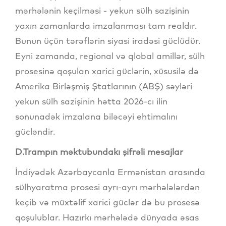
mərhələnin keçilməsi - yekun sülh sazişinin
yaxın zamanlarda imzalanması tam realdır.
Bunun üçün tərəflərin siyasi iradəsi güclüdür.
Eyni zamanda, regional və qlobal amillər, sülh
prosesinə qoşulan xarici güclərin, xüsusilə də
Amerika Birləşmiş Ştatlarının (ABŞ) səyləri
yekun sülh sazişinin hətta 2026-cı ilin
sonunadək imzalana biləcəyi ehtimalını
gücləndir.
D.Trampın məktubundakı şifrəli mesajlar
İndiyədək Azərbaycanla Ermənistan arasında
sülhyaratma prosesi ayrı-ayrı mərhələlərdən
keçib və müxtəlif xarici güclər də bu prosesə
qoşulublar. Hazırkı mərhələdə dünyada əsas