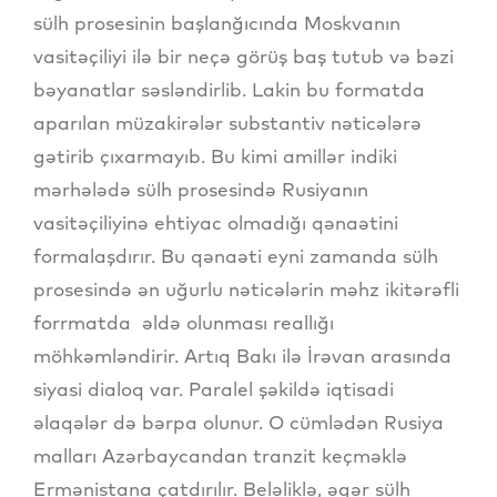
sülh prosesinin başlanğıcında Moskvanın
vasitəçiliyi ilə bir neçə görüş baş tutub və bəzi
bəyanatlar səsləndirlib. Lakin bu formatda
aparılan müzakirələr substantiv nəticələrə
gətirib çıxarmayıb. Bu kimi amillər indiki
mərhələdə sülh prosesində Rusiyanın
vasitəçiliyinə ehtiyac olmadığı qənaətini
formalaşdırır. Bu qənaəti eyni zamanda sülh
prosesində ən uğurlu nəticələrin məhz ikitərəfli
forrmatda əldə olunması reallığı
möhkəmləndirir. Artıq Bakı ilə İrəvan arasında
siyasi dialoq var. Paralel şəkildə iqtisadi
əlaqələr də bərpa olunur. O cümlədən Rusiya
malları Azərbaycandan tranzit keçməklə
Ermənistana çatdırılır. Beləliklə, əgər sülh