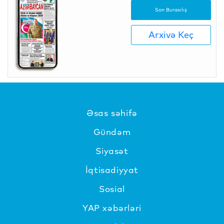
Son Buraxılış
Arxivə Keç
Əsas səhifə
Gündəm
Siyasət
İqtisadiyyat
Sosial
YAP xəbərləri