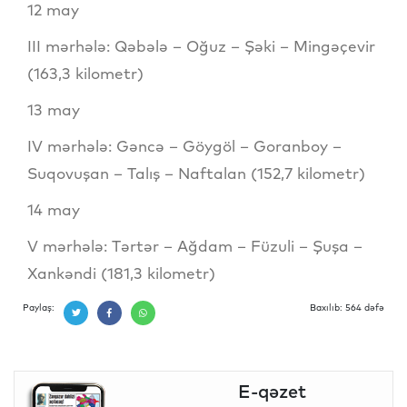
12 may
III mərhələ: Qəbələ – Oğuz – Şəki – Mingəçevir
(163,3 kilometr)
13 may
IV mərhələ: Gəncə – Göygöl – Goranboy –
Suqovuşan – Talış – Naftalan (152,7 kilometr)
14 may
V mərhələ: Tərtər – Ağdam – Füzuli – Şuşa –
Xankəndi (181,3 kilometr)
Paylaş:
Baxılıb: 564 dəfə
E-qəzet