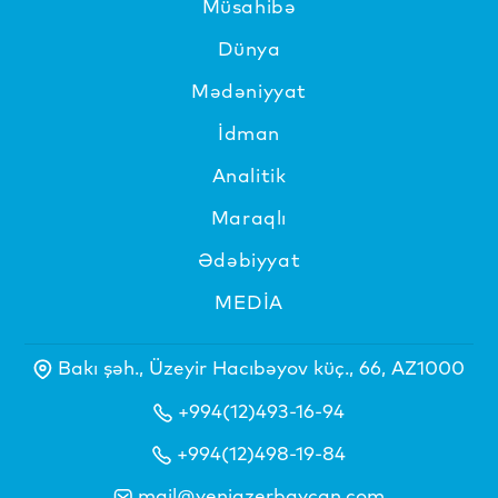
Müsahibə
Dünya
Mədəniyyat
İdman
Analitik
Maraqlı
Ədəbiyyat
MEDİA
Bakı şəh., Üzeyir Hacıbəyov küç., 66, AZ1000
+994(12)493-16-94
+994(12)498-19-84
mail@yeniazerbaycan.com