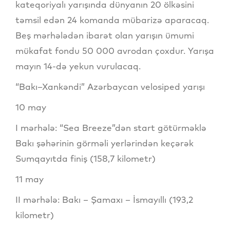
kateqoriyalı yarışında dünyanın 20 ölkəsini
təmsil edən 24 komanda mübarizə aparacaq.
Beş mərhələdən ibarət olan yarışın ümumi
mükafat fondu 50 000 avrodan çoxdur. Yarışa
mayın 14-də yekun vurulacaq.
“Bakı–Xankəndi” Azərbaycan velosiped yarışı
10 may
I mərhələ: “Sea Breeze”dən start götürməklə
Bakı şəhərinin görməli yerlərindən keçərək
Sumqayıtda finiş (158,7 kilometr)
11 may
II mərhələ: Bakı – Şamaxı – İsmayıllı (193,2
kilometr)