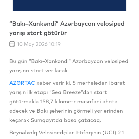
“Bakı–Xankəndi” Azərbaycan velosiped
yarışı start götürür
10 May 2026 10:19
Bu gün “Bakı–Xankəndi” Azərbaycan velosiped
yarışına start veriləcək.
AZƏRTAC
xəbər verir ki, 5 mərhələdən ibarət
yarışın ilk etapı “Sea Breeze”dən start
götürməklə 158,7 kilometr məsafəni əhatə
edəcək və Bakı şəhərinin görməli yerlərindən
keçərək Sumqayıtda başa çatacaq.
Beynəlxalq Velosipedçilər İttifaqının (UCI) 2.1