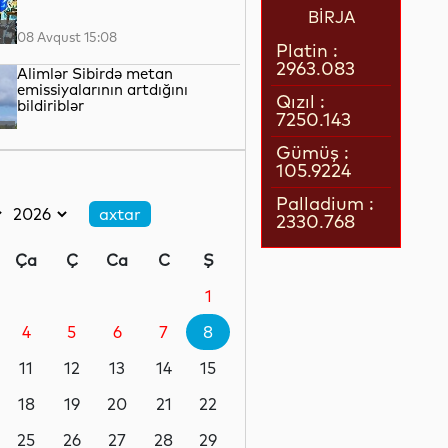
BİRJA
08 Avqust 15:08
Platin :
2963.083
Alimlər Sibirdə metan
emissiyalarının artdığını
Qızıl :
bildiriblər
7250.143
08 Avqust 13:24
Gümüş :
105.9224
Ermənistanın Baş naziri Nikol
Paşinyan Azərbaycan
Palladium :
Prezidenti İlham Əliyevə zəng
2330.768
edib
08 Avqust 12:35
Ça
Ç
Ca
C
Ş
Böyük Britaniyada enerji
borcları rekord həddə çatıb
1
4
5
6
7
8
08 Avqust 12:17
11
12
13
14
15
SDU rektorundan sumqayıtlı
abituriyentlərə çağırış
18
19
20
21
22
25
26
27
28
29
08 Avqust 12:06