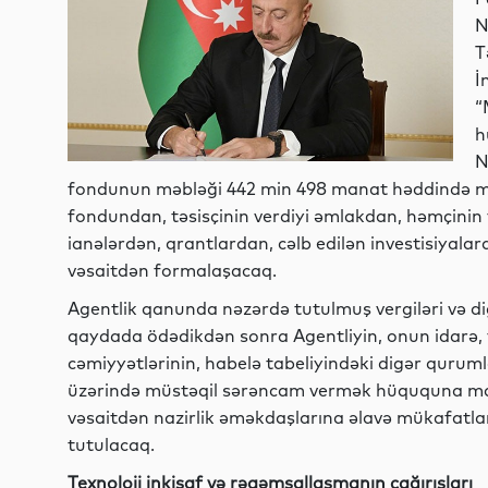
N
T
İ
“
h
N
fondunun məbləği 442 min 498 manat həddində mü
fondundan, təsisçinin verdiyi əmlakdan, həmçinin 
ianələrdən, qrantlardan, cəlb edilən investisiyal
vəsaitdən formalaşacaq.
Agentlik qanunda nəzərdə tutulmuş vergiləri və d
qaydada ödədikdən sonra Agentliyin, onun idarə, f
cəmiyyətlərinin, habelə tabeliyindəki digər qurum
üzərində müstəqil sərəncam vermək hüququna mal
vəsaitdən nazirlik əməkdaşlarına əlavə mükafatla
tutulacaq.
Texnoloji inkişaf və rəqəmsallaşmanın çağırışları