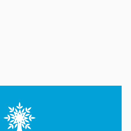
Yeni geosiyasi dövrün əsas
konturları
07 Avqust 20:57
1 il öncə İlham Əliyevin Ağ
Evdə dediklərindən sonra
Paşinyan niyə üzr istəmişdi?
07 Avqust 20:41
ÜST legioner xəstəliyinin
yayılmasının səbəbini açıqlayıb
07 Avqust 20:17
Britaniya hökuməti
“Paramount” ilə “Warner Bros.
Discovery”nin birləşməsinə
razılıq verib
07 Avqust 19:22
Rumıniya hökuməti elektrik
enerjisi istehlakını
məhdudlaşdırmaq qərarına