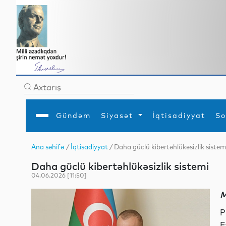
Gündəm
Siyasət
İqtisadiyyat
So
Ana səhifə
/
İqtisadiyyat
/ Daha güclü kibertəhlükəsizlik sistem
Ana səhifə
Ədəbiyyat
Siyasət
Sosial
Dün
Daha güclü kibertəhlükəsizlik sistemi
Gündəm
MEDİA
Xarici siyasət
Turizm
İqtisadiyyat
Daxili siyasət
Elm
04.06.2026 [11:50]
YAP
Din
Analitika
Hadisə
M
Mədəniyyət
Diaspor
Müsahibə
P
F