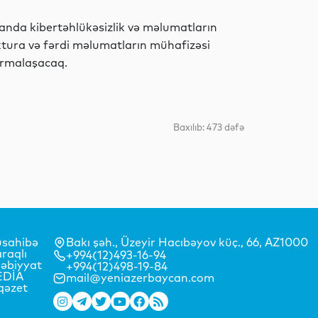
canda kibertəhlükəsizlik və məlumatların
Siyasət
tura və fərdi məlumatların mühafizəsi
formalaşacaq.
Siyasət
Baxılıb: 473 dəfə
Dünya
sahibə
Bakı şəh., Üzeyir Hacıbəyov küç., 66, AZ1000
raqlı
+994(12)493-16-94
Dünya
əbiyyat
+994(12)498-19-84
EDİA
mail@yeniazerbaycan.com
qəzet