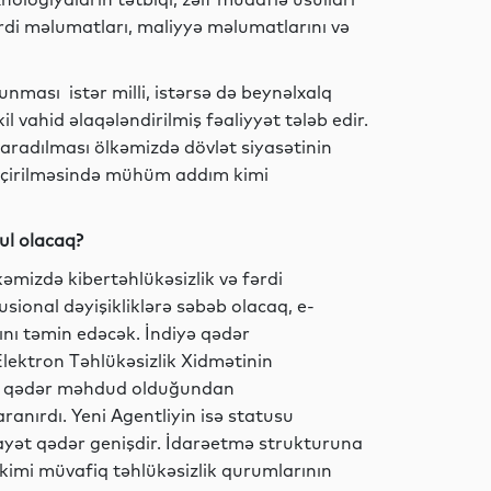
fərdi məlumatları, maliyyə məlumatlarını və
Analitik
nması istər milli, istərsə də beynəlxalq
l vahid əlaqələndirilmiş fəaliyyət tələb edir.
yaradılması ölkəmizdə dövlət siyasətinin
Ədəbiyyat
eçirilməsində mühüm addım kimi
ğul olacaq?
Sosial
kəmizdə kibertəhlükəsizlik və fərdi
ional dəyişikliklərə səbəb olacaq, e-
ını təmin edəcək. İndiyə qədər
Elektron Təhlükəsizlik Xidmətinin
Sosial
ayət qədər məhdud olduğundan
anırdı. Yeni Agentliyin isə statusu
fayət qədər genişdir. İdarəetmə strukturuna
i kimi müvafiq təhlükəsizlik qurumlarının