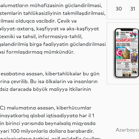
 məlumatların mühafizəsinin gücləndirilməsi,
30
31
stemlərin təhlükəsizliyinin təkmilləşdirilməsi,
ilməsi olduqca vacibdir. Çevik və
yyat-axtarış, kəşfiyyat və əks-kəşfiyyat
Dünya
xniki və təhsil, informasiya-təhlil,
ələndirilmiş birgə fəaliyyətin gücləndirilməsi
əkəsi formlaşdırmaq mümkündür.
Siyasət
sabatına əsasən, kibertəhlükələr bu gün
rinə çevrilib. Bu isə ölkələrin və insanların
dsiz dərəcədə böyük maliyyə itkilərinin
Yeni
texnologiyalar
EC) məlumatına əsasən, kiberhücumlar
nayətkarlıq qlobal iqtisadiyyata hər il 1
Analitik
lin birinci yarısında beynəlxalq miqyasda
Azərbayca
yəri 100 milyonlarla dollara bərabərdir.
ologiyaların tətbiqi, zəif müdafiə üsulları