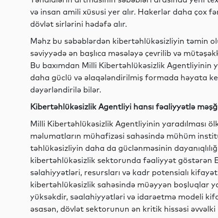
və insan amili xüsusi yer alır. Hakerlər daha çox 
dövlət sirlərini hədəfə alır.
Məhz bu səbəblərdən kibertəhlükəsizliyin təmin olu
səviyyədə ən başlıca məsələyə çevrilib və mütəşəkki
Bu baxımdan Milli Kibertəhlükəsizlik Agentliyinin 
daha güclü və əlaqələndirilmiş formada həyata k
dəyərləndirilə bilər.
Kibertəhlükəsizlik Agentliyi hansı fəaliyyətlə məş
Milli Kibertəhlükəsizlik Agentliyinin yaradılması öl
məlumatların mühafizəsi sahəsində mühüm institus
təhlükəsizliyin daha da güclənməsinin dayanıqlılığ
kibertəhlükəsizlik sektorunda fəaliyyət göstərən 
səlahiyyətləri, resursları və kadr potensialı kif
kibertəhlükəsizlik sahəsində müəyyən boşluqlar yar
yüksəkdir, səalahiyyətləri və idarəetmə modeli ki
əsasən, dövlət sektorunun ən kritik hissəsi əvvəlk