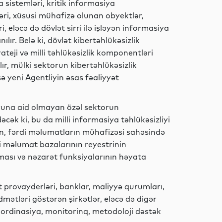
Dünya
 sistemləri, kritik informasiya
mləri, xüsusi mühafizə olunan obyektlər,
, eləcə də dövlət sirri ilə işləyən informasiya
lır. Belə ki, dövlət kibertəhlükəsizlik
rateji və milli təhlükəsizlik komponentləri
Maraqlı
r, mülki sektorun kibertəhlükəsizlik
ə yeni Agentliyin əsas fəaliyyət
Maraqlı
uruna aid olmayan özəl sektorun
dəcək ki, bu da milli informasiya təhlükəsizliyi
, fərdi məlumatların mühafizəsi sahəsində
rdi məlumat bazalarının reyestrinin
Analitik
ılması və nəzarət funksiyalarının həyata
 provayderləri, banklar, maliyyə qurumları,
dmətləri göstərən şirkətlər, eləcə də digər
Siyasət
koordinasiya, monitorinq, metodoloji dəstək