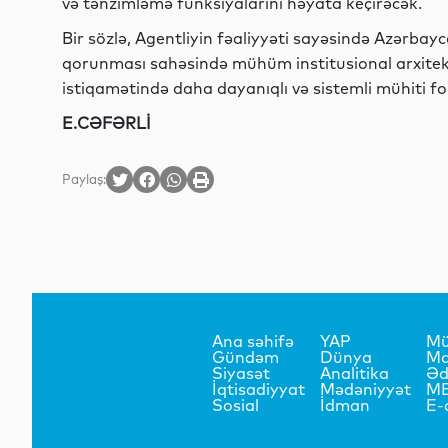
və tənzimləmə funksiyalarını həyata keçirəcək.
Bir sözlə, Agentliyin fəaliyyəti sayəsində Azərbay
qorunması sahəsində mühüm institusional arxitek
istiqamətində daha dayanıqlı və sistemli mühiti 
E.CƏFƏRLİ
Paylaş:
Ana səhifə
YAP
Mü
Gündəm
Dünya
Ma
Siyasət
Analitika
Əd
İqtisadiyyat
Mədəniyyət
M
Sosial
İdman
E-