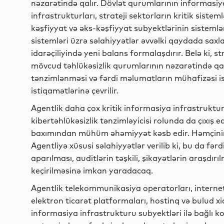
nəzarətində qalır. Dövlət qurumlarının informasiya
infrastrukturları, strateji sektorların kritik siste
kəşfiyyat və əks-kəşfiyyat subyektlərinin sistemləri
sistemləri üzrə səlahiyyətlər əvvəlki qaydada saxlanı
idarəçiliyində yeni balans formalaşdırır. Belə ki, st
mövcud təhlükəsizlik qurumlarının nəzarətində qalı
tənzimlənməsi və fərdi məlumatların mühafizəsi is
istiqamətlərinə çevrilir.
Agentlik daha çox kritik informasiya infrastrukt
kibertəhlükəsizlik tənzimləyicisi rolunda da çıxış e
baxımından mühüm əhəmiyyət kəsb edir. Həmçinin
Agentliyə xüsusi səlahiyyətlər verilib ki, bu da fə
aparılması, auditlərin təşkili, şikayətlərin araşdır
keçirilməsinə imkan yaradacaq.
Agentlik telekommunikasiya operatorları, internet
elektron ticarət platformaları, hostinq və bulud xi
informasiya infrastrukturu subyektləri ilə bağlı 