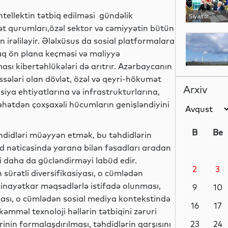
ntellektin tətbiq edilməsi gündəlik
Siyasət
lət qurumları,özəl sektor və cəmiyyətin bütün
əliləyir. Ələlxüsus da sosial platformalara
raq ön plana keçməsi və maliyyə
sı kibertəhlükələri də arıtrır. Azərbaycanın
Dünya
sələri olan dövlət, özəl və qeyri-hökumət
Arxiv
siya ehtiyatlarına və infrastrukturlarına,
əhətdən çoxşaxəli hücumların genişləndiyini
Gündəm
B
Be
əhdidləri müəyyən etmək, bu təhdidlərin
hdid nəticəsində yarana bilən fəsadları aradan
ni daha da gücləndirməyi labüd edir.
2
3
Dünya
 sürətli diversifikasiyası, o cümlədən
cinayətkar məqsədlərlə istifadə olunması,
9
10
ması, o cümlədən sosial mediya kontekstində
16
17
mməl texnoloji həllərin tətbiqini zəruri
trinin formalaşdırılması, təhdidlərin qarşısını
Elm
23
24