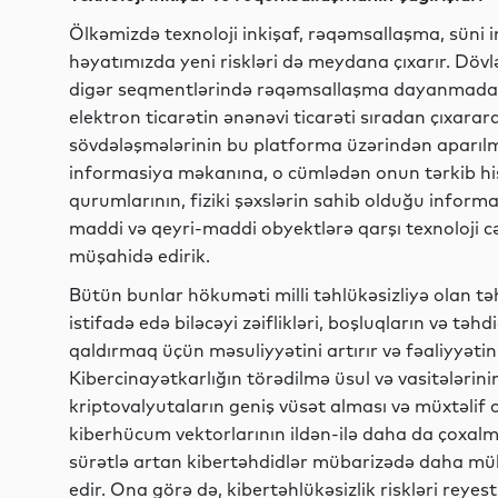
Ölkəmizdə texnoloji inkişaf, rəqəmsallaşma, süni i
həyatımızda yeni riskləri də meydana çıxarır. Döv
digər seqmentlərində rəqəmsallaşma dayanmadan ir
elektron ticarətin ənənəvi ticarəti sıradan çıxara
sövdələşmələrinin bu platforma üzərindən aparılma
informasiya məkanına, o cümlədən onun tərkib his
qurumlarının, fiziki şəxslərin sahib olduğu informa
maddi və qeyri-maddi obyektlərə qarşı texnoloji c
müşahidə edirik.
Bütün bunlar hökuməti milli təhlükəsizliyə olan t
istifadə edə biləcəyi zəiflikləri, boşluqların və tə
qaldırmaq üçün məsuliyyətini artırır və fəaliyyəti
Kibercinayətkarlığın törədilmə üsul və vasitələrinin
kriptovalyutaların geniş vüsət alması və müxtəlif 
kiberhücum vektorlarının ildən-ilə daha da çoxal
sürətlə artan kibertəhdidlər mübarizədə daha mükə
edir. Ona görə də, kibertəhlükəsizlik riskləri reyes