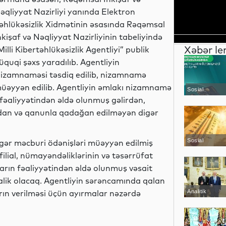
əqliyyat Nazirliyi yanında Elektron
əhlükəsizlik Xidmətinin əsasında Rəqəmsal
nkişaf və Nəqliyyat Nazirliyinin tabeliyində
Xəbər le
Milli Kibertəhlükəsizlik Agentliyi” publik
üquqi şəxs yaradılıb. Agentliyin
izamnaməsi təsdiq edilib, nizamnamə
əyyən edilib. Agentliyin əmlakı nizamnamə
Sosial
fəaliyyətindən əldə olunmuş gəlirdən,
ardan və qanunla qadağan edilməyən digər
Sosial
igər məcburi ödənişləri müəyyən edilmiş
ilial, nümayəndəliklərinin və təsərrüfat
ların fəaliyyətindən əldə olunmuş vəsait
ik olacaq. Agentliyin sərəncamında qalan
rın verilməsi üçün ayırmalar nəzərdə
Analitik