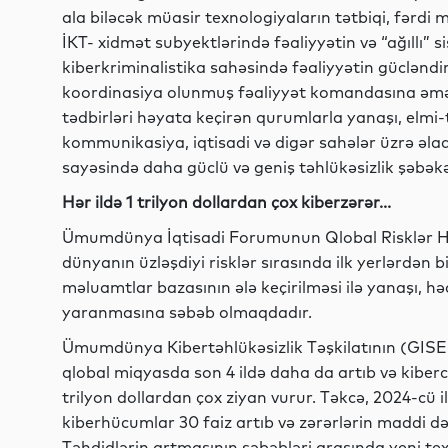
ala biləcək müasir texnologiyaların tətbiqi, fərdi
İKT- xidmət subyektlərində fəaliyyətin və “ağıllı” si
kiberkriminalistika sahəsində fəaliyyətin gücləndir
koordinasiya olunmuş fəaliyyət komandasına əməli
tədbirləri həyata keçirən qurumlarla yanaşı, elmi-te
kommunikasiya, iqtisadi və digər sahələr üzrə əlaq
sayəsində daha güclü və geniş təhlükəsizlik şəb
Hər ildə 1 trilyon dollardan çox kiberzərər...
Ümumdünya İqtisadi Forumunun Qlobal Risklər He
dünyanın üzləşdiyi risklər sırasında ilk yerlərdən bi
məluamtlar bazasının ələ keçirilməsi ilə yanaşı, hə
yaranmasına səbəb olmaqdadır.
Ümumdünya Kibertəhlükəsizlik Təşkilatının (GIS
qlobal miqyasda son 4 ildə daha da artıb və kiberci
trilyon dollardan çox ziyan vurur. Təkcə, 2024-cü i
kiberhücumlar 30 faiz artıb və zərərlərin maddi də
Təhdidlərin artmasının səbəbləri arasında yeni texn