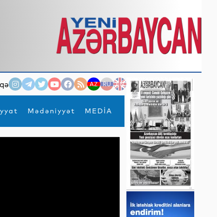
qə
AZ
RU
EN
yyat
Mədəniyyət
MEDİA
×