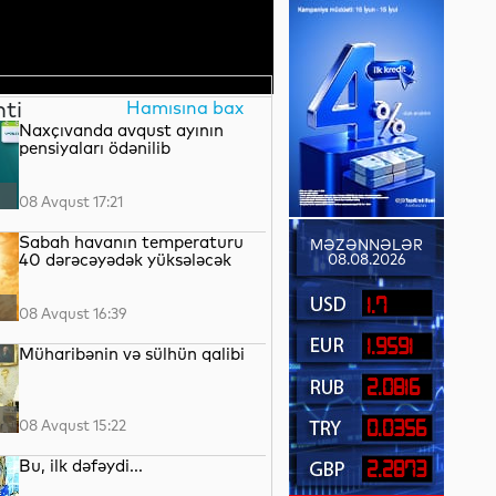
nti
Hamısına bax
Naxçıvanda avqust ayının
pensiyaları ödənilib
08 Avqust 17:21
Sabah havanın temperaturu
MƏZƏNNƏLƏR
40 dərəcəyədək yüksələcək
08.08.2026
1.7
08 Avqust 16:39
1.9591
Müharibənin və sülhün qalibi
2.0816
08 Avqust 15:22
0.0356
Bu, ilk dəfəydi...
2.2873