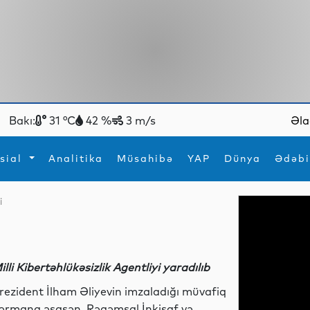
Bakı:
31 °C
42 %
3 m/s
Əla
sial
Analitika
Müsahibə
YAP
Dünya
Ədəbi
i
ya
İdman
Maraqlı
İdman
Yeni texnologiyalar
illi Kibertəhlükəsizlik Agentliyi yaradılıb
rezident İlham Əliyevin imzaladığı müvafiq
ərmana əsasən, Rəqəmsal İnkişaf və