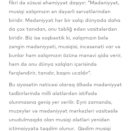
fikri də xüsusi əhəmiyyət daşıyır: “Mədəniyyət,
musiqi xalqımızın ən dəyərli sərvətlərindən
biridir. Mədəniyyət hər bir xalqı dünyada daha
da çox tanıdan, onu təbliğ edən vasitələrdən
biridir. Biz isə xoşbəxtik ki, xalqımızın belə
zəngin mədəniyyəti, musiqisi, incəsənəti var və
bunlar həm xalqımızın özünə mənəvi qida verir,
həm də onu dünya xalqları içərisində
fərqləndirir, tanıdır, başını ucaldır”.
Bu siyasətin nəticəsi olaraq ölkədə mədəniyyət
tədbirlərində milli alətlərdən istifadə
olunmasına geniş yer verilir. Eyni zamanda,
muzeylər və mədəniyyət mərkəzləri vasitəsilə
unudulmaqda olan musiqi alətləri yenidən
ictimaiyyətə təqdim olunur. Qədim musiqi