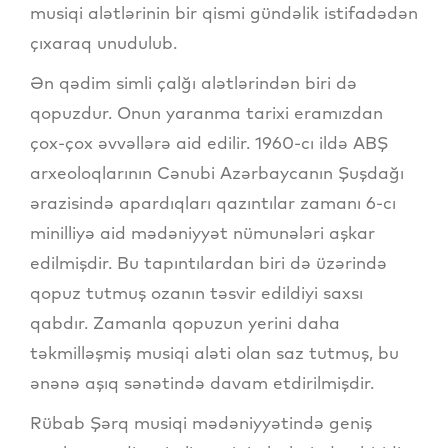
musiqi alətlərinin bir qismi gündəlik istifadədən
çıxaraq unudulub.
Ən qədim simli çalğı alətlərindən biri də
qopuzdur. Onun yaranma tarixi eramızdan
çox-çox əvvəllərə aid edilir. 1960-cı ildə ABŞ
arxeoloqlarının Cənubi Azərbaycanın Şuşdağı
ərazisində apardıqları qazıntılar zamanı 6-cı
minilliyə aid mədəniyyət nümunələri aşkar
edilmişdir. Bu tapıntılardan biri də üzərində
qopuz tutmuş ozanın təsvir edildiyi saxsı
qabdır. Zamanla qopuzun yerini daha
təkmilləşmiş musiqi aləti olan saz tutmuş, bu
ənənə aşıq sənətində davam etdirilmişdir.
Rübab Şərq musiqi mədəniyyətində geniş