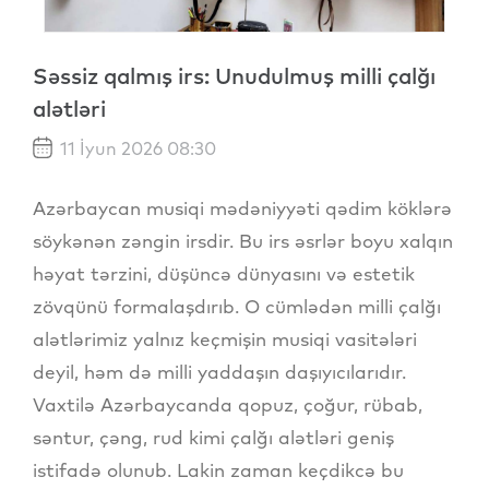
Səssiz qalmış irs: Unudulmuş milli çalğı
alətləri
11 İyun 2026 08:30
Azərbaycan musiqi mədəniyyəti qədim köklərə
söykənən zəngin irsdir. Bu irs əsrlər boyu xalqın
həyat tərzini, düşüncə dünyasını və estetik
zövqünü formalaşdırıb. O cümlədən milli çalğı
alətlərimiz yalnız keçmişin musiqi vasitələri
deyil, həm də milli yaddaşın daşıyıcılarıdır.
Vaxtilə Azərbaycanda qopuz, çoğur, rübab,
səntur, çəng, rud kimi çalğı alətləri geniş
istifadə olunub. Lakin zaman keçdikcə bu