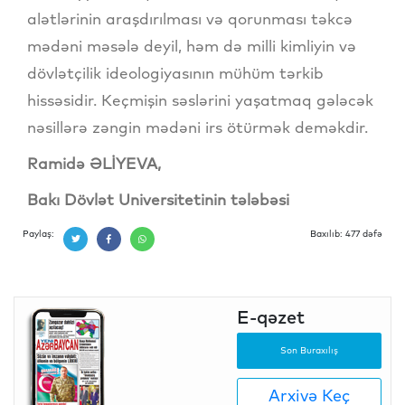
alətlərinin araşdırılması və qorunması təkcə
mədəni məsələ deyil, həm də milli kimliyin və
dövlətçilik ideologiyasının mühüm tərkib
hissəsidir. Keçmişin səslərini yaşatmaq gələcək
nəsillərə zəngin mədəni irs ötürmək deməkdir.
Ramidə ƏLİYEVA,
Bakı Dövlət Universitetinin tələbəsi
Paylaş:
Baxılıb: 477 dəfə
E-qəzet
Son Buraxılış
Arxivə Keç