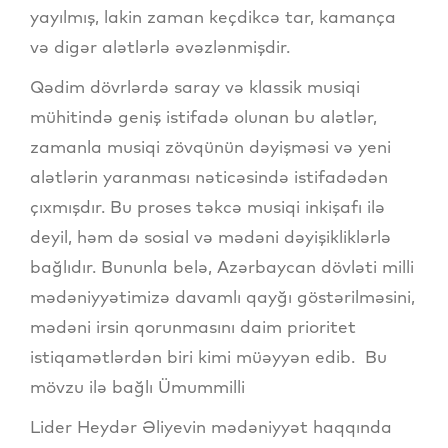
yayılmış, lakin zaman keçdikcə tar, kamança
və digər alətlərlə əvəzlənmişdir.
Qədim dövrlərdə saray və klassik musiqi
mühitində geniş istifadə olunan bu alətlər,
zamanla musiqi zövqünün dəyişməsi və yeni
alətlərin yaranması nəticəsində istifadədən
çıxmışdır. Bu proses təkcə musiqi inkişafı ilə
deyil, həm də sosial və mədəni dəyişikliklərlə
bağlıdır. Bununla belə, Azərbaycan dövləti milli
mədəniyyətimizə davamlı qayğı göstərilməsini,
mədəni irsin qorunmasını daim prioritet
istiqamətlərdən biri kimi müəyyən edib. Bu
mövzu ilə bağlı Ümummilli
Lider Heydər Əliyevin mədəniyyət haqqında