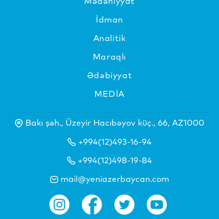
Mədəniyyat
İdman
Analitik
Maraqlı
Ədəbiyyat
MEDİA
Bakı şəh., Üzeyir Hacıbəyov küç., 66, AZ1000
+994(12)493-16-94
+994(12)498-19-84
mail@yeniazerbaycan.com