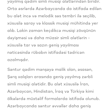
yayılmış qədim simli musiqi alətlərindən biridir.
Orta əsrlərdə Azərbaycanda da istifadə edilən
bu alət incə və melodik səs tembri ilə seçilib,
xüsusilə saray və klassik musiqi mühitində yer
alıb. Lakin zaman keçdikcə musiqi zövqünün
dəyişməsi və daha müasir simli alətlərin -
xüsusilə tar və sazın geniş yayılması
nəticəsində rübabın istifadəsi tədricən
azalmışdır.
Səntur qədim mənşəyə malik olan, əsasən,
Şərq xalqları arasında geniş yayılmış zərbli
simli musiqi alətidir. Bu alət xüsusilə İran,
Azərbaycan, Hindistan, İraq və Türkiyə kimi
ölkələrdə müxtəlif formalarda istifadə olunub.
Azərbaycanda səntur əvvəllər daha geniş