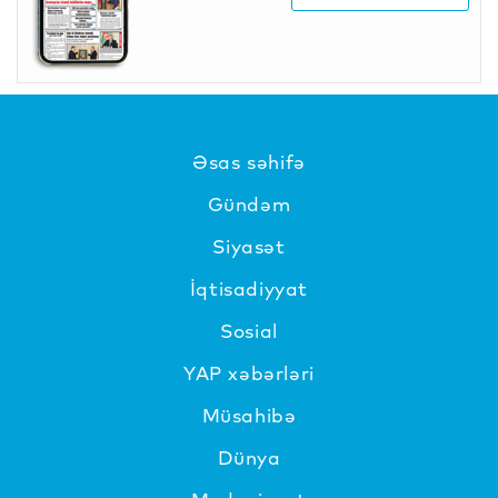
Əsas səhifə
Gündəm
Siyasət
İqtisadiyyat
Sosial
YAP xəbərləri
Müsahibə
Dünya