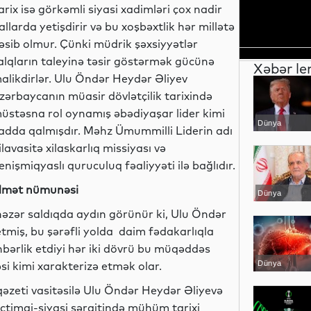
arix isə görkəmli siyasi xadimləri çox nadir
allarda yetişdirir və bu xoşbəxtlik hər millətə
əsib olmur. Çünki müdrik şəxsiyyətlər
alqların taleyinə təsir göstərmək gücünə
Xəbər le
alikdirlər. Ulu Öndər Heydər Əliyev
zərbaycanın müasir dövlətçilik tarixində
üstəsna rol oynamış əbədiyaşar lider kimi
Dünya
adda qalmışdır. Məhz Ümummilli Liderin adı
ilavasitə xilaskarlıq missiyası və
enişmiqyaslı quruculuq fəaliyyəti ilə bağlıdır.
xidmət nümunəsi
Dünya
 nəzər saldıqda aydın görünür ki, Ulu Öndər
tmiş, bu şərəfli yolda daim fədakarlıqla
əhbərlik etdiyi hər iki dövrü bu müqəddəs
i kimi xarakterizə etmək olar.
Dünya
 qəzeti vasitəsilə Ulu Öndər Heydər Əliyevə
timai-siyasi şəraitində mühüm tarixi