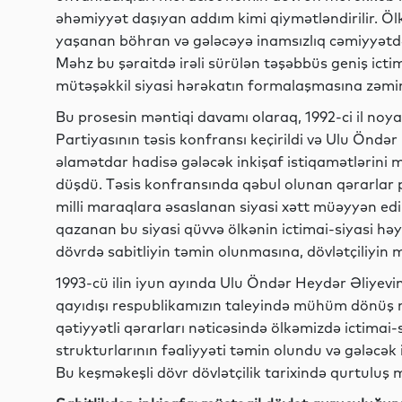
əhəmiyyət daşıyan addım kimi qiymətləndirilir. Ö
yaşanan böhran və gələcəyə inamsızlıq cəmiyyətdə
Məhz bu şəraitdə irəli sürülən təşəbbüs geniş ict
mütəşəkkil siyasi hərəkatın formalaşmasına zəmin
Bu prosesin məntiqi davamı olaraq, 1992-ci il no
Partiyasının təsis konfransı keçirildi və Ulu Öndər
əlamətdar hadisə gələcək inkişaf istiqamətlərini
düşdü. Təsis konfransında qəbul olunan qərarlar pa
milli maraqlara əsaslanan siyasi xətt müəyyən edi
qazanan bu siyasi qüvvə ölkənin ictimai-siyasi hə
dövrdə sabitliyin təmin olunmasına, dövlətçiliyi
1993-cü ilin iyun ayında Ulu Öndər Heydər Əliyevin x
qayıdışı respublikamızın taleyində mühüm dönüş n
qətiyyətli qərarları nəticəsində ölkəmizdə ictimai-s
strukturlarının fəaliyyəti təmin olundu və gələcə
Bu keşməkeşli dövr dövlətçilik tarixində qurtuluş m