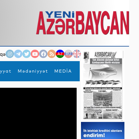
qə
AZ
RU
EN
yyat
Mədəniyyət
MEDİA
×