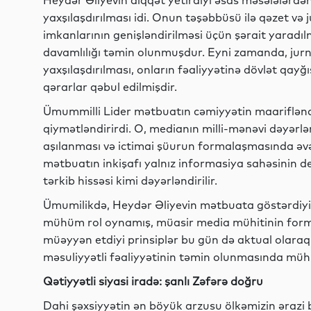
Heydər Əliyevin diqqət yetirdiyi əsas məsələlərdə
yaxşılaşdırılması idi. Onun təşəbbüsü ilə qəzet və 
imkanlarının genişləndirilməsi üçün şərait yaradıl
davamlılığı təmin olunmuşdur. Eyni zamanda, jurnal
yaxşılaşdırılması, onların fəaliyyətinə dövlət qay
qərarlar qəbul edilmişdir.
Ümummilli Lider mətbuatın cəmiyyətin maariflənd
qiymətləndirirdi. O, medianın milli-mənəvi dəyərl
aşılanması və ictimai şüurun formalaşmasında əvəz
mətbuatın inkişafı yalnız informasiya sahəsinin de
tərkib hissəsi kimi dəyərləndirilir.
Ümumilikdə, Heydər Əliyevin mətbuata göstərdiyi 
mühüm rol oynamış, müasir media mühitinin for
müəyyən etdiyi prinsiplər bu gün də aktual olaraq
məsuliyyətli fəaliyyətinin təmin olunmasında mühü
Qətiyyətli siyasi iradə: şanlı Zəfərə doğru
Dahi şəxsiyyətin ən böyük arzusu ölkəmizin ərazi 