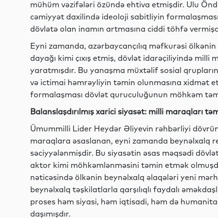
mühüm vəzifələri özündə ehtiva etmişdir. Ulu Önd
cəmiyyət daxilində ideoloji sabitliyin formalaşmas
dövlətə olan inamın artmasına ciddi töhfə vermişd
Eyni zamanda, azərbaycançılıq məfkurəsi ölkənin u
dayağı kimi çıxış etmiş, dövlət idarəçiliyində mill
yaratmışdır. Bu yanaşma müxtəlif sosial qrupların 
və ictimai həmrəyliyin təmin olunmasına xidmət etmi
formalaşması dövlət quruculuğunun möhkəm təməl 
Balanslaşdırılmış xarici siyasət: milli maraqları t
Ümummilli Lider Heydər Əliyevin rəhbərliyi dövründ
maraqlara əsaslanan, eyni zamanda beynəlxalq rea
səciyyələnmişdir. Bu siyasətin əsas məqsədi dövlət
aktor kimi möhkəmlənməsini təmin etmək olmuşdu
nəticəsində ölkənin beynəlxalq əlaqələri yeni mər
beynəlxalq təşkilatlarla qarşılıqlı faydalı əməkdaş
proses həm siyasi, həm iqtisadi, həm də humanitar
daşımışdır.