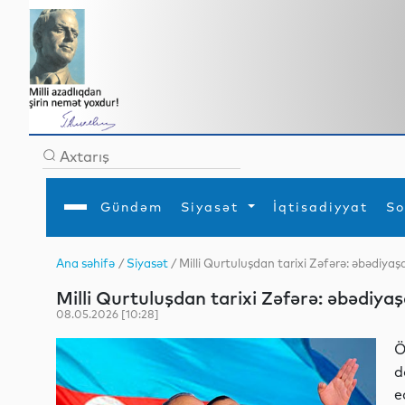
Gündəm
Siyasət
İqtisadiyyat
So
Ana səhifə
/
Siyasət
/ Milli Qurtuluşdan tarixi Zəfərə: əbədiyaş
Ana səhifə
Ədəbiyyat
Siyasət
Sosial
Dün
Milli Qurtuluşdan tarixi Zəfərə: əbədiyaş
Gündəm
MEDİA
Xarici siyasət
Turizm
İqtisadiyyat
Daxili siyasət
Elm
08.05.2026 [10:28]
YAP
Din
Analitika
Hadisə
Ö
Mədəniyyət
Diaspor
d
Müsahibə
e