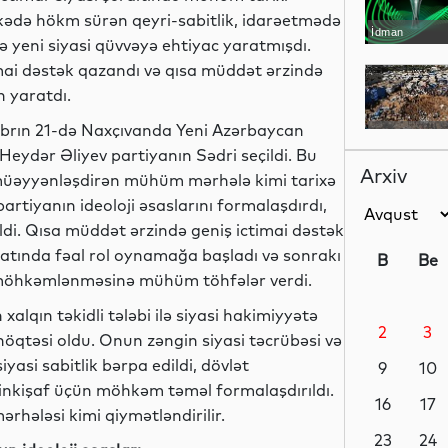
lkədə hökm sürən qeyri-sabitlik, idarəetmədə
İdman
 yeni siyasi qüvvəyə ehtiyac yaratmışdı.
imai dəstək qazandı və qısa müddət ərzində
 yaratdı.
yabrın 21-də Naxçıvanda Yeni Azərbaycan
Dünya
 Heydər Əliyev partiyanın Sədri seçildi. Bu
Arxiv
 müəyyənləşdirən mühüm mərhələ kimi tarixə
rtiyanın ideoloji əsaslarını formalaşdırdı,
ldi. Qısa müddət ərzində geniş ictimai dəstək
Dünya
yatında fəal rol oynamağa başladı və sonrakı
B
Be
n möhkəmlənməsinə mühüm töhfələr verdi.
alqın təkidli tələbi ilə siyasi hakimiyyətə
2
3
Dünya
öqtəsi oldu. Onun zəngin siyasi təcrübəsi və
iyasi sabitlik bərpa edildi, dövlət
9
10
k inkişaf üçün möhkəm təməl formalaşdırıldı.
16
17
ərhələsi kimi qiymətləndirilir.
Dünya
23
24