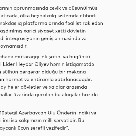
İqtisadiyyat
qlarının qorunmasında çevik və düşünülmüş
əticədə, ölkə beynəlxalq sistemdə etibarlı
məkdaşlıq platformalarında fəal iştirak edən
dırılmış xarici siyasət xətti dövlətin
Siyasət
i inteqrasiyanın genişlənməsində və
l oynamışdır.
ahədə mütərəqqi inkişafını və bugünkü
İdman
 Lider Heydər Əliyev həmin istiqamətdə
ın sülhün bərqərar olduğu bir məkana
man hörmət və ehtiramla xatırlanacaqdır.
 layihələr dövlətlər və xalqlar arasında
Elm
llər üzərində qurulan bu əlaqələr hazırkı
“Müstəqil Azərbaycan Ulu Öndərin indiki və
rsi isə xalqımızın milli sərvətidir. Bu
Dünya
anlı üçün şərəfli vəzifədir”.