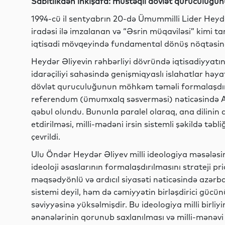
Sabitlikdən inkişafa: müstəqil dövlət quruculuğunu
1994-cü il sentyabrın 20-də Ümummilli Lider Heydə
iradəsi ilə imzalanan və “Əsrin müqaviləsi” kimi tar
iqtisadi mövqeyində fundamental dönüş nöqtəsinə 
Heydər Əliyevin rəhbərliyi dövründə iqtisadiyyatın 
idarəçiliyi sahəsində genişmiqyaslı islahatlar həya
dövlət quruculuğunun möhkəm təməli formalaşdırıld
referendum (ümumxalq səsverməsi) nəticəsində A
qəbul olundu. Bununla paralel olaraq, ana dilinin 
etdirilməsi, milli-mədəni irsin sistemli şəkildə təbli
çevrildi.
Ulu Öndər Heydər Əliyev milli ideologiya məsələsi
ideoloji əsaslarının formalaşdırılmasını strateji p
məqsədyönlü və ardıcıl siyasəti nəticəsində azərbay
sistemi deyil, həm də cəmiyyətin birləşdirici güc
səviyyəsinə yüksəlmişdir. Bu ideologiya milli birliy
ənənələrinin qorunub saxlanılması və milli-mənəvi 