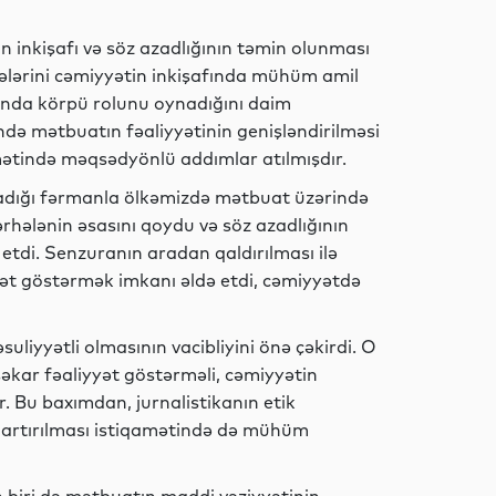
 inkişafı və söz azadlığının təmin olunması
İqtisadiyyat
tələrini cəmiyyətin inkişafında mühüm amil
sında körpü rolunu oynadığını daim
ndə mətbuatın fəaliyyətinin genişləndirilməsi
mətində məqsədyönlü addımlar atılmışdır.
Elm
aladığı fərmanla ölkəmizdə mətbuat üzərində
hələnin əsasını qoydu və söz azadlığının
tdi. Senzuranın aradan qaldırılması ilə
yyət göstərmək imkanı əldə etdi, cəmiyyətdə
Sosial
liyyətli olmasının vacibliyini önə çəkirdi. O
eşəkar fəaliyyət göstərməli, cəmiyyətin
 Bu baxımdan, jurnalistikanın etik
İqtisadiyyat
n artırılması istiqamətində də mühüm