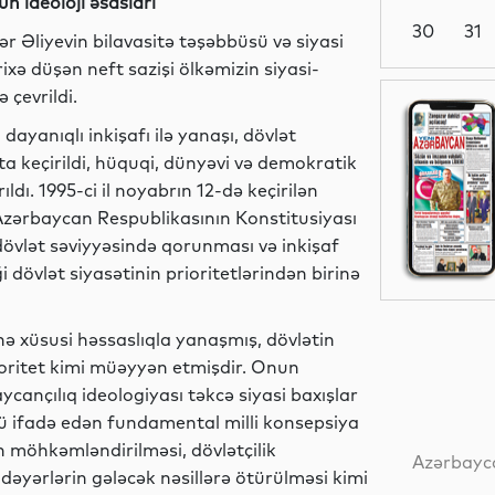
n ideoloji əsasları
30
31
r Əliyevin bilavasitə təşəbbüsü və siyasi
ixə düşən neft sazişi ölkəmizin siyasi-
çevrildi.
Siyasət
dayanıqlı inkişafı ilə yanaşı, dövlət
ta keçirildi, hüquqi, dünyəvi və demokratik
ı. 1995-ci il noyabrın 12-də keçirilən
Siyasət
zərbaycan Respublikasının Konstitusiyası
dövlət səviyyəsində qorunması və inkişaf
ği dövlət siyasətinin prioritetlərindən birinə
Dünya
nə xüsusi həssaslıqla yanaşmış, dövlətin
rioritet kimi müəyyən etmişdir. Onun
cançılıq ideologiyası təkcə siyasi baxışlar
ünü ifadə edən fundamental milli konsepsiya
Dünya
in möhkəmləndirilməsi, dövlətçilik
Azərbayca
dəyərlərin gələcək nəsillərə ötürülməsi kimi