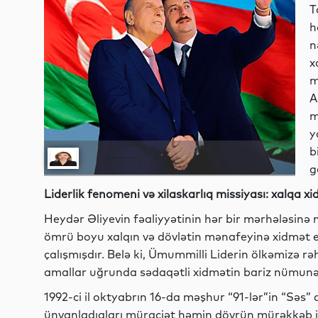
T
h
n
x
m
A
m
y
b
g
Liderlik fenomeni və xilaskarlıq missiyası: xalqa 
Heydər Əliyevin fəaliyyətinin hər bir mərhələsinə
ömrü boyu xalqın və dövlətin mənafeyinə xidmət e
çalışmışdır. Belə ki, Ümummilli Liderin ölkəmizə r
amallar uğrunda sədaqətli xidmətin bariz nümunəs
1992-ci il oktyabrın 16-da məşhur “91-lər”in “Səs”
ünvanladıqları müraciət həmin dövrün mürəkkəb ic