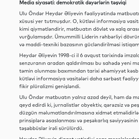
Media siyasəti: demokratik dəyərlərin təşviqi
Ulu Öndər Heydər Əliyevin fəaliyyətində mətbuatın
xüsusi yer tutmuşdur. O, kütləvi informasiya vasi
kimi qiymətləndirir, mətbuatın dövlət və xalq ara
vurğulamışdır. Ümummilli Liderin rəhbərliyi dövrü
və maddi-texniki bazasının gücləndirilməsi istiqa
Heydər Əliyevin 1998-ci il 6 avqust tarixində imz
senzuranın aradan qaldırılması bu sahədə yeni mər
təmin olunması baxımından tarixi əhəmiyyət kəsb e
kütləvi informasiya vasitələri daha sərbəst fəali
fikir plüralizmi genişləndi.
Ulu Öndər mətbuatın yalnız azad deyil, həm də məsu
qeyd edirdi ki, jurnalistlər obyektiv, qərəzsiz və p
düzgün məlumatlandırılmasına xidmət etməlidirlər.
prinsiplərə əsaslanması və peşəkarlıq səviyyəsini
təşəbbüslər irəli sürülürdü.