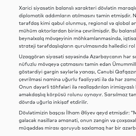
Xarici siyasətin balanslı xarakteri dövlətin mara
diplomatik addımların atılmasını təmin etmişdir. N
tərəfdaş kimi qəbul olunmuş, regional və qlobal ə
mühüm aktorlardan birinə çevrilmişdir. Bu balanslaş
beynəlxalq mövqeyinin möhkəmlənməsində, iqtisad
strateji tərəfdaşlıqların qurulmasında həlledici ro
Uzaqgörən siyasəti sayəsində Azərbaycanın hər s
nüfuzlu mövqeyə çatmasını təmin edən Ümummilli
göstərdiyi gərgin səylərlə yanaşı, Cənubi Qafqaz
çevrilməsi naminə uğurlu fəaliyyəti ilə də hər za
Onun dəyərli töhfələri ilə reallaşdırılan irimiqyaslı
əməkdaşlıq körpüsü rolunu oynayır. Sarsılmaz təmə
dövrdə uğurla inkişaf etdirilir.
Dövlətimizin başçısı İlham Əliyev qeyd etmişdir: 
gələcək nəsillərə əmanəti, onun zəngin və çoxşaxəli i
müqəddəs mirası qoruyub saxlamaq hər bir azərbayc