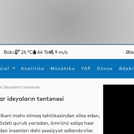
Bakı:
26 °C
64 %
9 m/s
Əla
sial
Analitika
Müsahibə
YAP
Dünya
Ədəbi
ar ideyaların təntənəsi
ya
İdman
Maraqlı
ar ideyaların təntənəsi
İdman
Yeni texnologiyalar
lkəni məhv olmaq təhlükəsindən xilas edən,
övləti qurub yaradan, ömrünü xalqa həsr
dən insanları dahi şəxsiyyət adlandırırlar.