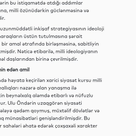
ərin bu istiqamətdə atdığı addımlar
ına, milli özünüdərkin güclənməsinə və
Dünya
ir.
zunmüddətli inkişaf strategiyasının ideoloji
i maraqların üstün tutulmasına şərait
bir amal ətrafında birləşməsinə, sabitliyin
İdman
şdir. Nəticə etibarilə, milli ideologiyanın
daşlarından birinə çevrilmişdir.
əmin edən amil
İqtisadiyyat
ə həyata keçirilən xarici siyasət kursu milli
llıqları nəzərə alan yanaşma ilə
in beynəlxalq aləmdə etibarlı və nüfuzlu
r. Ulu Öndərin uzaqgörən siyasəti
İqtisadiyyat
hələyə qədəm qoymuş, müxtəlif dövlətlər və
lıq münasibətləri genişləndirilmişdir. Bu
 sahələri əhatə edərək çoxşaxəli xarakter