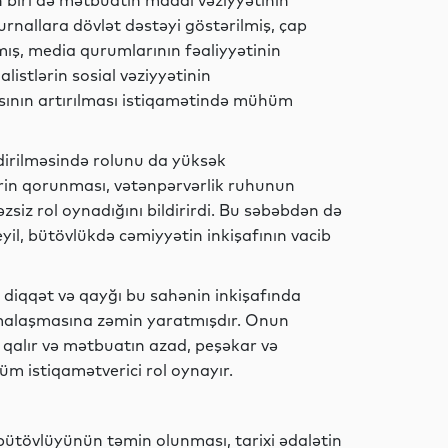
n biri də mətbuatın maddi vəziyyətinin
Elm
jurnallara dövlət dəstəyi göstərilmiş, çap
mış, media qurumlarının fəaliyyətinin
istlərin sosial vəziyyətinin
ğısının artırılması istiqamətində mühüm
Sosial
irilməsində rolunu da yüksək
ərin qorunması, vətənpərvərlik ruhunun
siz rol oynadığını bildirirdi. Bu səbəbdən də
İqtisadiyyat
yil, bütövlükdə cəmiyyətin inkişafının vacib
diqqət və qayğı bu sahənin inkişafında
malaşmasına zəmin yaratmışdır. Onun
Dünya
 qalır və mətbuatın azad, peşəkar və
m istiqamətverici rol oynayır.
İdman
bütövlüyünün təmin olunması, tarixi ədalətin