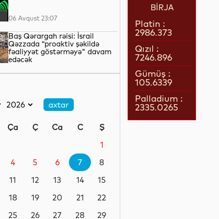
BİRJA
06 Avqust 23:07
Platin :
2986.373
Baş Qərargah rəisi: İsrail
Qəzzada “proaktiv şəkildə
Qızıl :
fəaliyyət göstərməyə" davam
7246.896
edəcək
06 Avqust 22:42
Gümüş :
105.6339
LNG daşımalarının xərcləri
kəskin artıb
Palladium :
2335.0265
06 Avqust 22:05
Ça
Ç
Ca
C
Ş
Avropanın 80-dək səhiyyə
təşkilatı Aİ-ni əhalinin istidən
1
qorunması üçün tədbirlər
görməyə çağırıb
4
5
6
7
8
06 Avqust 21:39
11
12
13
14
15
Rusiyanın Yaroslavl və Tver
vilayətlərinə dron hücumları
18
19
20
21
22
yaşayış binalarına zərər vurub
25
26
27
28
29
06 Avqust 21:17