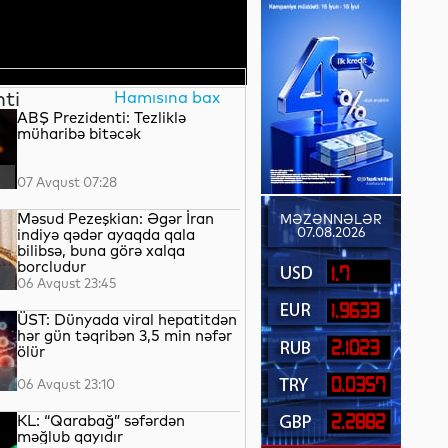
nti
Hamısına bax
ABŞ Prezidenti: Tezliklə
müharibə bitəcək
07 Avqust 07:28
Məsud Pezeşkian: Əgər İran
MƏZƏNNƏLƏR
07.08.2026
indiyə qədər ayaqda qala
bilibsə, buna görə xalqa
borcludur
1.7
06 Avqust 23:45
1.9633
ÜST: Dünyada viral hepatitdən
hər gün təqribən 3,5 min nəfər
2.1023
ölür
0.0357
06 Avqust 23:10
KL: “Qarabağ” səfərdən
2.2882
məğlub qayıdır