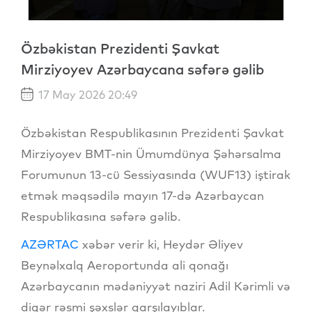
Özbəkistan Prezidenti Şavkat
Mirziyoyev Azərbaycana səfərə gəlib
17 May 2026 20:49
Özbəkistan Respublikasının Prezidenti Şavkat
Mirziyoyev BMT-nin Ümumdünya Şəhərsalma
Forumunun 13-cü Sessiyasında (WUF13) iştirak
etmək məqsədilə mayın 17-də Azərbaycan
Respublikasına səfərə gəlib.
AZƏRTAC
xəbər verir ki, Heydər Əliyev
Beynəlxalq Aeroportunda ali qonağı
Azərbaycanın mədəniyyət naziri Adil Kərimli və
digər rəsmi şəxslər qarşılayıblar.