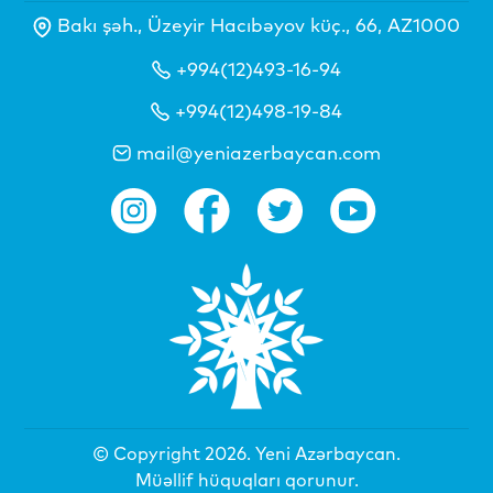
Bakı şəh., Üzeyir Hacıbəyov küç., 66, AZ1000
+994(12)493-16-94
+994(12)498-19-84
mail@yeniazerbaycan.com
© Copyright 2026.
Yeni Azərbaycan
.
Müəllif hüquqları qorunur.