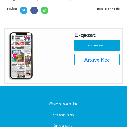
Paylaş:
Baxılıb: 547 dəfə
E-qəzet
Son Buraxılış
Arxivə Keç
Əsas səhifə
Gündəm
Siyasət