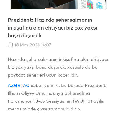
Prezident: Hazırda şəhərsalmanın
inkişafına olan ehtiyacı biz çox yaxşı
başa düşürük
18 May 2026 14:07
Hazırda şəhərsalmanın inkişafına olan ehtiyacı
biz çox yaxşı başa düşürük, xüsusilə də bu,
paytaxt şəhərləri üçün keçərlidir.
AZƏRTAC
xəbər verir ki, bu barədə Prezident
İlham Əliyev Ümumdünya Şəhərsalma
Forumunun 13-cü Sessiyasının (WUF13) açılış
mərasimində çıxışı zamanı bildirib.