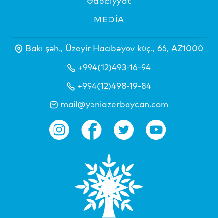
Ədəbiyyat
MEDİA
Bakı şəh., Üzeyir Hacıbəyov küç., 66, AZ1000
+994(12)493-16-94
+994(12)498-19-84
mail@yeniazerbaycan.com