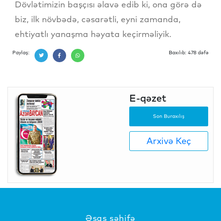
Dövlətimizin başçısı əlavə edib ki, ona görə də
biz, ilk növbədə, cəsarətli, eyni zamanda,
ehtiyatlı yanaşma həyata keçirməliyik.
Paylaş:
Baxılıb: 478 dəfə
E-qəzet
Son Buraxılış
Arxivə Keç
Əsas səhifə