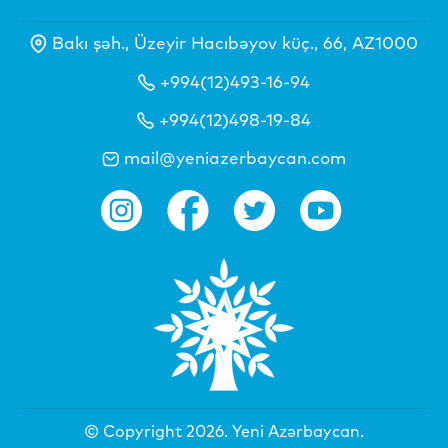
Bakı şəh., Üzeyir Hacıbəyov küç., 66, AZ1000
+994(12)493-16-94
+994(12)498-19-84
mail@yeniazerbaycan.com
© Copyright 2026.
Yeni Azərbaycan
.