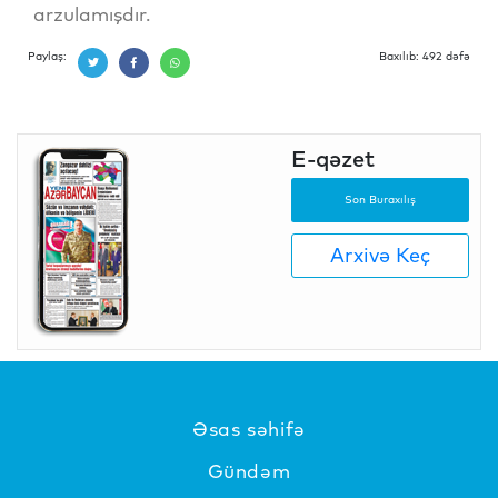
arzulamışdır.
Paylaş:
Baxılıb: 492 dəfə
E-qəzet
Son Buraxılış
Arxivə Keç
Əsas səhifə
Gündəm