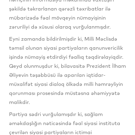
şəkildə təkrarlanan qərəzli təxribatlar ilə
mübarizədə fəal mövqeyin nümayişinin
zəruriliyi də xüsusi olaraq vurğulanmışdır.
Eyni zamanda bildirilmişdir ki, Milli Məclisdə
təmsil olunan siyasi partiyaların qanunvericilik
işində nümayiş etdirdiyi fəallıq təqdirəlayiqdir.
Qeyd olunmuşdur ki, bilavasitə Prezident İlham
Əliyevin təşəbbüsü ilə aparılan iqtidar-
müxalifət siyasi dialoq ölkədə milli həmrəyliyin
qorunması prosesində müstəsna əhəmiyyətə
malikdir.
Partiya sədri vurğulamışdır ki, sağlam
əməkdaşlığın nəticəsində fəal siyasi instituta
çevrilən siyasi partiyaların ictimai