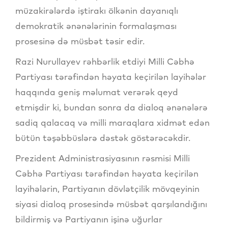
müzakirələrdə iştirakı ölkənin dayanıqlı
demokratik ənənələrinin formalaşması
prosesinə də müsbət təsir edir.
Razi Nurullayev rəhbərlik etdiyi Milli Cəbhə
Partiyası tərəfindən həyata keçirilən layihələr
haqqında geniş məlumat verərək qeyd
etmişdir ki, bundan sonra da dialoq ənənələrə
sadiq qalacaq və milli maraqlara xidmət edən
bütün təşəbbüslərə dəstək göstərəcəkdir.
Prezident Administrasiyasının rəsmisi Milli
Cəbhə Partiyası tərəfindən həyata keçirilən
layihələrin, Partiyanın dövlətçilik mövqeyinin
siyasi dialoq prosesində müsbət qarşılandığını
bildirmiş və Partiyanın işinə uğurlar