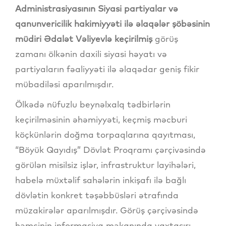
Administrasiyasının Siyasi partiyalar və
qanunvericilik hakimiyyəti ilə əlaqələr şöbəsinin
müdiri Ədalət Vəliyevlə keçirilmiş
görüş
zamanı ölkənin daxili siyasi həyatı və
partiyaların fəaliyyəti ilə əlaqədar geniş fikir
mübadiləsi aparılmışdır.
Ölkədə nüfuzlu beynəlxalq tədbirlərin
keçirilməsinin əhəmiyyəti, keçmiş məcburi
köçkünlərin doğma torpaqlarına qayıtması,
“Böyük Qayıdış” Dövlət Proqramı çərçivəsində
görülən misilsiz işlər, infrastruktur layihələri,
habelə müxtəlif sahələrin inkişafı ilə bağlı
dövlətin konkret təşəbbüsləri ətrafında
müzakirələr aparılmışdır. Görüş çərçivəsində
həmçinin informasiya məkanında vaxtaşırı