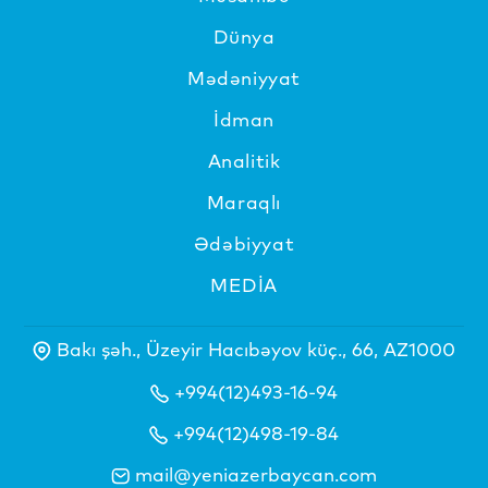
Dünya
Mədəniyyat
İdman
Analitik
Maraqlı
Ədəbiyyat
MEDİA
Bakı şəh., Üzeyir Hacıbəyov küç., 66, AZ1000
+994(12)493-16-94
+994(12)498-19-84
mail@yeniazerbaycan.com