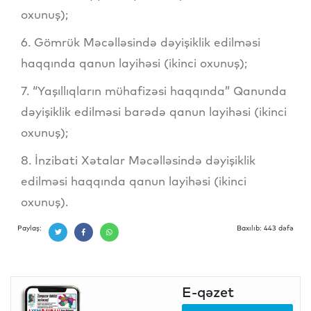
oxunuş);
6. Gömrük Məcəlləsində dəyişiklik edilməsi
haqqında qanun layihəsi (ikinci oxunuş);
7. “Yaşıllıqların mühafizəsi haqqında” Qanunda
dəyişiklik edilməsi barədə qanun layihəsi (ikinci
oxunuş);
8. İnzibati Xətalar Məcəlləsində dəyişiklik
edilməsi haqqında qanun layihəsi (ikinci
oxunuş).
Paylaş:
Baxılıb: 443 dəfə
E-qəzet