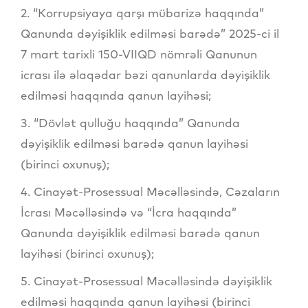
2. “Korrupsiyaya qarşı mübarizə haqqında”
Qanunda dəyişiklik edilməsi barədə” 2025-ci il
7 mart tarixli 150-VIIQD nömrəli Qanunun
icrası ilə əlaqədar bəzi qanunlarda dəyişiklik
edilməsi haqqında qanun layihəsi;
3. “Dövlət qulluğu haqqında” Qanunda
dəyişiklik edilməsi barədə qanun layihəsi
(birinci oxunuş);
4. Cinayət-Prosessual Məcəlləsində, Cəzaların
İcrası Məcəlləsində və “İcra haqqında”
Qanunda dəyişiklik edilməsi barədə qanun
layihəsi (birinci oxunuş);
5. Cinayət-Prosessual Məcəlləsində dəyişiklik
edilməsi haqqında qanun layihəsi (birinci