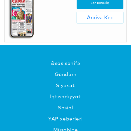
Son Buraxılış
Arxivə Keç
Əsas səhifə
Gündəm
Siyasət
İqtisadiyyat
Sosial
YAP xəbərləri
Müsahibə