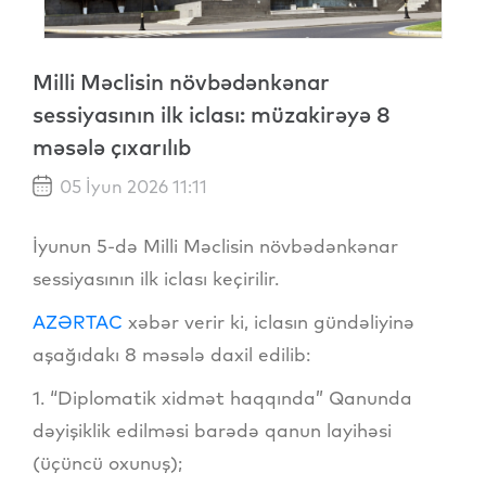
Milli Məclisin növbədənkənar
sessiyasının ilk iclası: müzakirəyə 8
məsələ çıxarılıb
05 İyun 2026 11:11
İyunun 5-də Milli Məclisin növbədənkənar
sessiyasının ilk iclası keçirilir.
AZƏRTAC
xəbər verir ki, iclasın gündəliyinə
aşağıdakı 8 məsələ daxil edilib:
1. “Diplomatik xidmət haqqında” Qanunda
dəyişiklik edilməsi barədə qanun layihəsi
(üçüncü oxunuş);