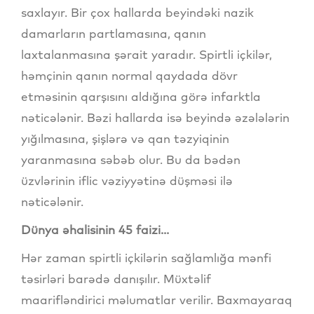
saxlayır. Bir çox hallarda beyindəki nazik
damarların partlamasına, qanın
laxtalanmasına şərait yaradır. Spirtli içkilər,
həmçinin qanın normal qaydada dövr
etməsinin qarşısını aldığına görə infarktla
nəticələnir. Bəzi hallarda isə beyində əzələlərin
yığılmasına, şişlərə və qan təzyiqinin
yaranmasına səbəb olur. Bu da bədən
üzvlərinin iflic vəziyyətinə düşməsi ilə
nəticələnir.
Dünya əhalisinin 45 faizi...
Hər zaman spirtli içkilərin sağlamlığa mənfi
təsirləri barədə danışılır. Müxtəlif
maarifləndirici məlumatlar verilir. Baxmayaraq