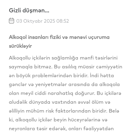
Gizli düşmən...
03 Oktyabr 2025 08:52
Alkoqol insanları fiziki və mənəvi uçuruma
sürükləyir
Alkoqollu içkilərin sağlamlığa mənfi təsirlərini
saymaqla bitməz. Bu asılılıq müasir cəmiyyətin
ən böyük problemlərindən biridir. İndi hətta
gənclər və yeniyetmələr arasında da alkoqola
olan meyil ciddi narahatlıq doğurur. Bu içkilərə
aludəlik dünyada vaxtından əvvəl ölüm və
əlilliyin mühüm risk faktorlarından biridir. Belə
ki, alkoqollu içkilər beyin hüceyrələrinə və
neyronlara təsir edərək, onları fəaliyyətdən