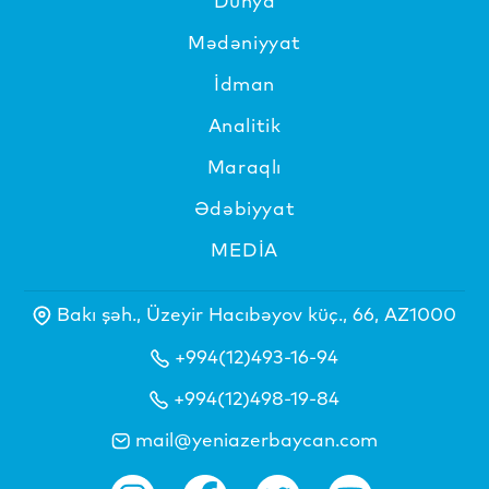
Dünya
Mədəniyyat
İdman
Analitik
Maraqlı
Ədəbiyyat
MEDİA
Bakı şəh., Üzeyir Hacıbəyov küç., 66, AZ1000
+994(12)493-16-94
+994(12)498-19-84
mail@yeniazerbaycan.com