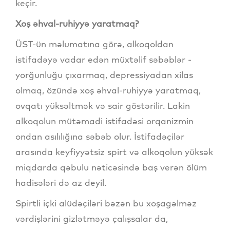
keçir.
Xoş əhval-ruhiyyə yaratmaq?
ÜST-ün məlumatına görə, alkoqoldan
istifadəyə vadar edən müxtəlif səbəblər -
yorğunluğu çıxarmaq, depressiyadan xilas
olmaq, özündə xoş əhval-ruhiyyə yaratmaq,
ovqatı yüksəltmək və sair göstərilir. Lakin
alkoqolun mütəmadi istifadəsi orqanizmin
ondan asılılığına səbəb olur. İstifadəçilər
arasında keyfiyyətsiz spirt və alkoqolun yüksək
miqdarda qəbulu nəticəsində baş verən ölüm
hadisələri də az deyil.
Spirtli içki alüdəçiləri bəzən bu xoşagəlməz
vərdişlərini gizlətməyə çalışsalar da,