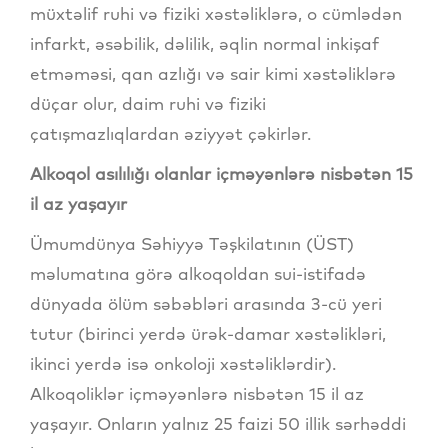
müxtəlif ruhi və fiziki xəstəliklərə, o cümlədən
infarkt, əsəbilik, dəlilik, əqlin normal inkişaf
etməməsi, qan azlığı və sair kimi xəstəliklərə
düçar olur, daim ruhi və fiziki
çatışmazlıqlardan əziyyət çəkirlər.
Alkoqol asılılığı olanlar içməyənlərə nisbətən 15
il az yaşayır
Ümumdünya Səhiyyə Təşkilatının (ÜST)
məlumatına görə alkoqoldan sui-istifadə
dünyada ölüm səbəbləri arasında 3-cü yeri
tutur (birinci yerdə ürək-damar xəstəlikləri,
ikinci yerdə isə onkoloji xəstəliklərdir).
Alkoqoliklər içməyənlərə nisbətən 15 il az
yaşayır. Onların yalnız 25 faizi 50 illik sərhəddi