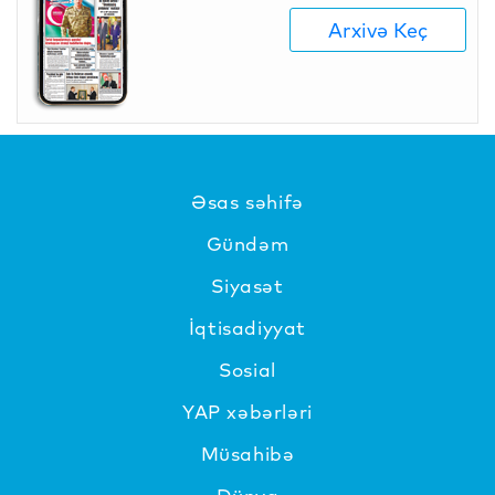
Arxivə Keç
Əsas səhifə
Gündəm
Siyasət
İqtisadiyyat
Sosial
YAP xəbərləri
Müsahibə