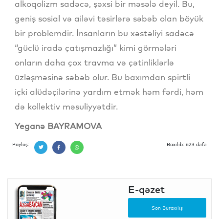
alkoqolizm sadəcə, şəxsi bir məsələ deyil. Bu,
geniş sosial və ailəvi təsirlərə səbəb olan böyük
bir problemdir. İnsanların bu xəstəliyi sadəcə
“güclü iradə çatışmazlığı” kimi görmələri
onların daha çox travma və çətinliklərlə
üzləşməsinə səbəb olur. Bu baxımdan spirtli
içki alüdəçilərinə yardım etmək həm fərdi, həm
də kollektiv məsuliyyətdir.
Yeganə BAYRAMOVA
Paylaş:
Baxılıb: 623 dəfə
E-qəzet
Son Buraxılış