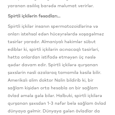
yaranan asılılıq barədə məlumat verirlər.
Spirtli içkilərin fəsadları...
Spirtli içkilər insanın spermatozoidlərinə və
onları istehsal edən hüceyrələrdə xoşagəlməz
təsirlər yaradır. Almaniyalı həkimlər sübut
ediblər ki, spirtli içkilərin acınacaqlı təsirləri,
hətta onlardan istifadə etməyən üç nəslə
qədər davam edir. Spirtli içkilərə qurşanan
şəxslərin nəsli azalaraq tamamilə kəsilə bilir.
Amerikalı alim doktor Nalin bildirib ki, bir
sağlam kişidən orta hesabla on bir sağlam
övlad əmələ gələ bilər. Halbuki, spirtli içkilərə
qurşanan şəxsdən 1-3 nəfər belə sağlam övlad
dünyaya gəlmir. Dünyaya gələn övladlar da