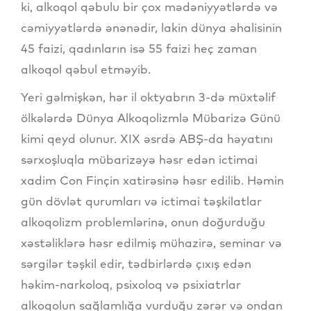
ki, alkoqol qəbulu bir çox mədəniyyətlərdə və
cəmiyyətlərdə ənənədir, lakin dünya əhalisinin
45 faizi, qadınların isə 55 faizi heç zaman
alkoqol qəbul etməyib.
Yeri gəlmişkən, hər il oktyabrın 3-də müxtəlif
ölkələrdə Dünya Alkoqolizmlə Mübarizə Günü
kimi qeyd olunur. XIX əsrdə ABŞ-da həyatını
sərxoşluqla mübarizəyə həsr edən ictimai
xadim Con Finçin xatirəsinə həsr edilib. Həmin
gün dövlət qurumları və ictimai təşkilatlar
alkoqolizm problemlərinə, onun doğurduğu
xəstəliklərə həsr edilmiş mühazirə, seminar və
sərgilər təşkil edir, tədbirlərdə çıxış edən
həkim-narkoloq, psixoloq və psixiatrlar
alkoqolun sağlamlığa vurduğu zərər və ondan