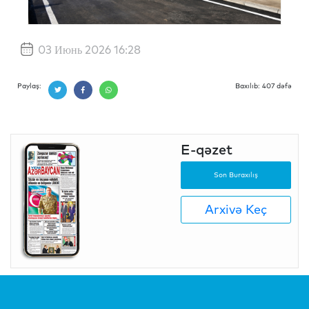
03 Июнь 2026 16:28
Paylaş:
Baxılıb: 407 dəfə
E-qəzet
Son Buraxılış
Arxivə Keç