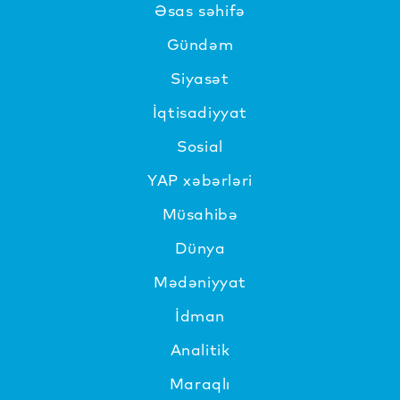
Əsas səhifə
Gündəm
Siyasət
İqtisadiyyat
Sosial
YAP xəbərləri
Müsahibə
Dünya
Mədəniyyat
İdman
Analitik
Maraqlı