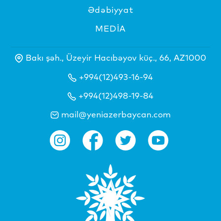
Ədəbiyyat
MEDİA
Bakı şəh., Üzeyir Hacıbəyov küç., 66, AZ1000
+994(12)493-16-94
+994(12)498-19-84
mail@yeniazerbaycan.com