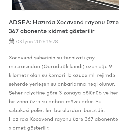
ADSEA: Hazırda Xocavənd rayonu üzrə
367 abonentə xidmət göstərilir
03 İyun 2026 16:28
Xocavənd şəhərinin su təchizatı çay
məcrasından (Qaradağlı kəndi) uzunluğu 9
kilometr olan su kəməri ilə özüaxımlı rejimdə
şəhərdə yerləşən su anbarlarına nəql olunur.
Şəhər relyefinə görə 3 zonaya bölünüb və hər
bir zona üzrə su anbarı mövcuddur. Su
şəbəkəsi polietilen borulardan ibarətdir.
Hazırda Xocavənd rayonu üzrə 367 abonentə
xidmət göstərilir.