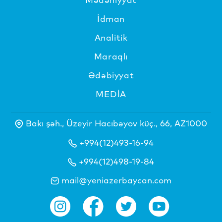
İdman
Analitik
Maraqlı
Ədəbiyyat
MEDİA
Bakı şəh., Üzeyir Hacıbəyov küç., 66, AZ1000
+994(12)493-16-94
+994(12)498-19-84
mail@yeniazerbaycan.com