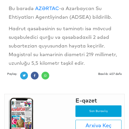
Bu barədə
AZƏRTAC
-a Azərbaycan Su
Ehtiyatları Agentliyindən (ADSEA) bildirilib.
Hadrut qəsəbəsinin su təminatı isə mövcud
suqəbuledici qurğu və qəsəbədaxili 2 ədəd
subartezian quyusundan həyata keçirilir.
Magistral su kəmərinin diametri 219 millimetr,
uzunluğu 5,5 kilometr təşkil edir.
Paylaş:
Baxılıb: 407 dəfə
E-qəzet
Son Buraxılış
Arxivə Keç