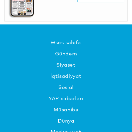
Əsas səhifə
Gündəm
Siyasət
İqtisadiyyat
Sosial
YAP xəbərləri
Müsahibə
Dünya
Mədəniyyat