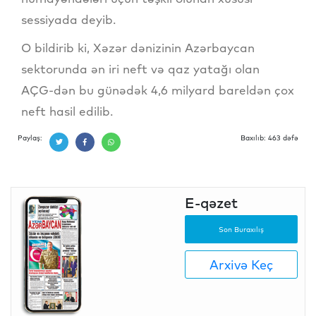
sessiyada deyib.
O bildirib ki, Xəzər dənizinin Azərbaycan
sektorunda ən iri neft və qaz yatağı olan
AÇG-dən bu günədək 4,6 milyard bareldən çox
neft hasil edilib.
Paylaş:
Baxılıb: 463 dəfə
E-qəzet
Son Buraxılış
Arxivə Keç