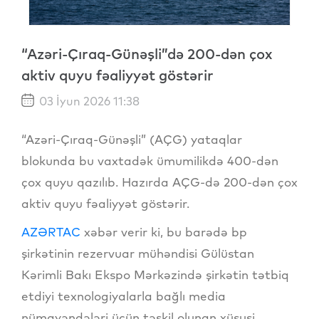
“Azəri-Çıraq-Günəşli”də 200-dən çox
aktiv quyu fəaliyyət göstərir
03 İyun 2026 11:38
“Azəri-Çıraq-Günəşli” (AÇG) yataqlar
blokunda bu vaxtadək ümumilikdə 400-dən
çox quyu qazılıb. Hazırda AÇG-də 200-dən çox
aktiv quyu fəaliyyət göstərir.
AZƏRTAC
xəbər verir ki, bu barədə bp
şirkətinin rezervuar mühəndisi Gülüstan
Kərimli Bakı Ekspo Mərkəzində şirkətin tətbiq
etdiyi texnologiyalarla bağlı media
nümayəndələri üçün təşkil olunan xüsusi