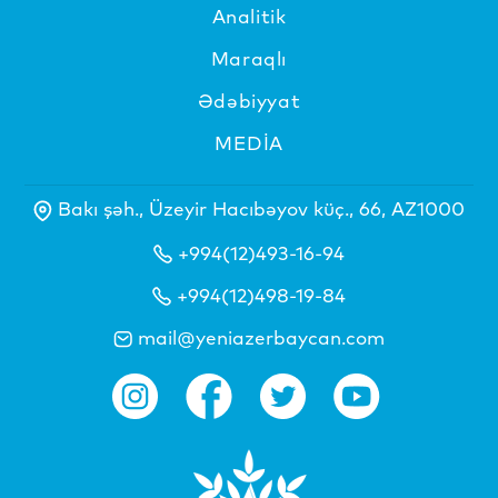
Analitik
Maraqlı
Ədəbiyyat
MEDİA
Bakı şəh., Üzeyir Hacıbəyov küç., 66, AZ1000
+994(12)493-16-94
+994(12)498-19-84
mail@yeniazerbaycan.com