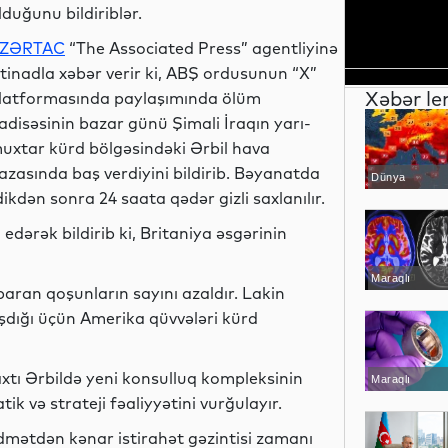
lduğunu bildiriblər.
ZƏRTAC
“The Associated Press” agentliyinə
stinadla xəbər verir ki, ABŞ ordusunun “X”
Xəbər le
latformasında paylaşımında ölüm
adisəsinin bazar günü Şimali İraqın yarı-
uxtar kürd bölgəsindəki Ərbil hava
azasında baş verdiyini bildirib. Bəyanatda
Dünya
dikdən sonra 24 saata qədər gizli saxlanılır.
dərək bildirib ki, Britaniya əsgərinin
Maraqlı
ran qoşunların sayını azaldır. Lakin
ışdığı üçün Amerika qüvvələri kürd
xtı Ərbildə yeni konsulluq kompleksinin
Maraqlı
ik və strateji fəaliyyətini vurğulayır.
dmətdən kənar istirahət gəzintisi zamanı