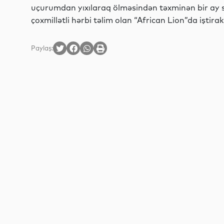
uçurumdan yıxılaraq ölməsindən təxminən bir ay so
çoxmillətli hərbi təlim olan “African Lion”da iştirak
Paylaş: