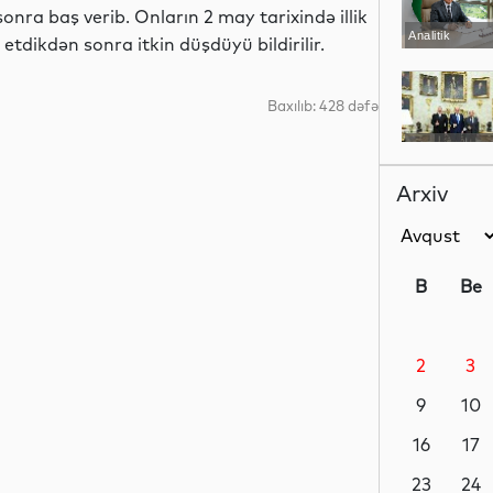
nra baş verib. Onların 2 may tarixində illik
Analitik
 etdikdən sonra itkin düşdüyü bildirilir.
Baxılıb: 428 dəfə
Siyasət
Arxiv
Siyasət
B
Be
2
3
Siyasət
9
10
16
17
Dünya
23
24