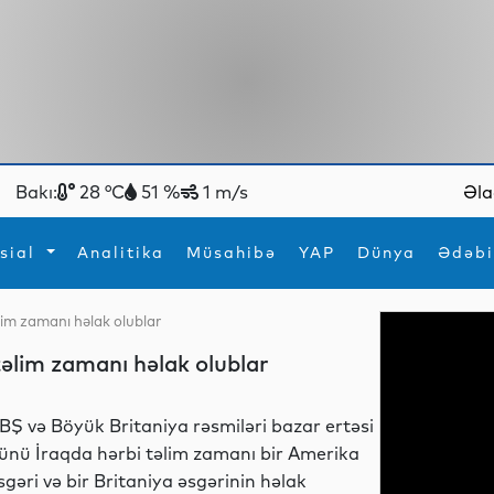
Bakı:
28 °C
51 %
1 m/s
Əla
sial
Analitika
Müsahibə
YAP
Dünya
Ədəbi
əlim zamanı həlak olublar
ya
İdman
Maraqlı
təlim zamanı həlak olublar
İdman
Yeni texnologiyalar
BŞ və Böyük Britaniya rəsmiləri bazar ertəsi
ünü İraqda hərbi təlim zamanı bir Amerika
sgəri və bir Britaniya əsgərinin həlak