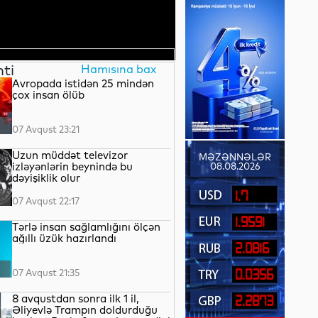
nti
Hamısına bax
Avropada istidən 25 mindən
çox insan ölüb
07 Avqust 23:21
Uzun müddət televizor
MƏZƏNNƏLƏR
izləyənlərin beynində bu
08.08.2026
dəyişiklik olur
1.7
07 Avqust 22:17
1.9591
Tərlə insan sağlamlığını ölçən
ağıllı üzük hazırlandı
2.0816
07 Avqust 21:35
0.0356
8 avqustdan sonra ilk 1 il,
2.2873
Əliyevlə Trampın doldurduğu