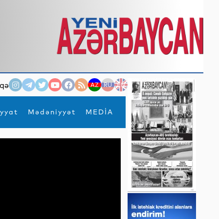
qə
AZ
RU
EN
yyat
Mədəniyyət
MEDİA
×