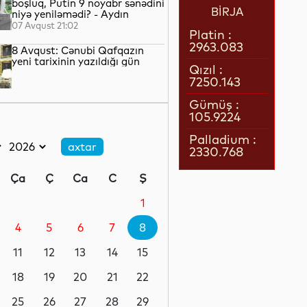
boşluq, Putin 9 noyabr sənədini
BİRJA
niyə yeniləmədi? - Aydın
QULİYEV yazır...
07 Avqust 21:02
Platin :
2963.083
8 Avqust: Cənubi Qafqazın
yeni tarixinin yazıldığı gün
Qızıl :
7250.143
07 Avqust 21:00
Gümüş :
105.9224
Azərbaycan–ABŞ tərəfdaşlığı:
Yeni geosiyasi dövrün əsas
Palladium :
konturları
2330.768
07 Avqust 20:57
Ça
Ç
Ca
C
Ş
1 il öncə İlham Əliyevin Ağ
Evdə dediklərindən sonra
1
Paşinyan niyə üzr istəmişdi?
4
5
6
7
8
07 Avqust 20:41
11
12
13
14
15
ÜST legioner xəstəliyinin
yayılmasının səbəbini açıqlayıb
18
19
20
21
22
25
26
27
28
29
07 Avqust 20:17