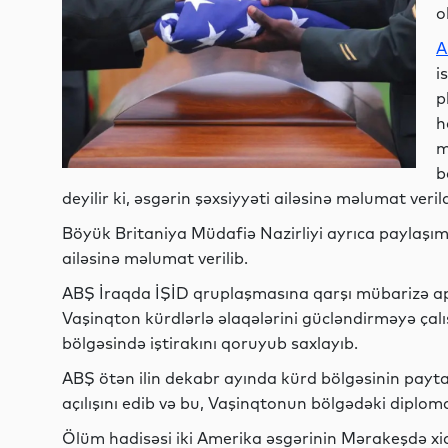
o
A
i
p
h
m
b
deyilir ki, əsgərin şəxsiyyəti ailəsinə məlumat veril
Böyük Britaniya Müdafiə Nazirliyi ayrıca paylaşım e
ailəsinə məlumat verilib.
ABŞ İraqda İŞİD qruplaşmasına qarşı mübarizə apa
Vaşinqton kürdlərlə əlaqələrini gücləndirməyə çal
bölgəsində iştirakını qoruyub saxlayıb.
ABŞ ötən ilin dekabr ayında kürd bölgəsinin payta
açılışını edib və bu, Vaşinqtonun bölgədəki diplomat
Ölüm hadisəsi iki Amerika əsgərinin Mərakeşdə xi