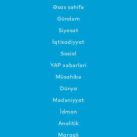
Əsas səhifə
Gündəm
Siyasət
İqtisadiyyat
Sosial
YAP xəbərləri
Müsahibə
Dünya
Mədəniyyat
İdman
Analitik
Maraqlı