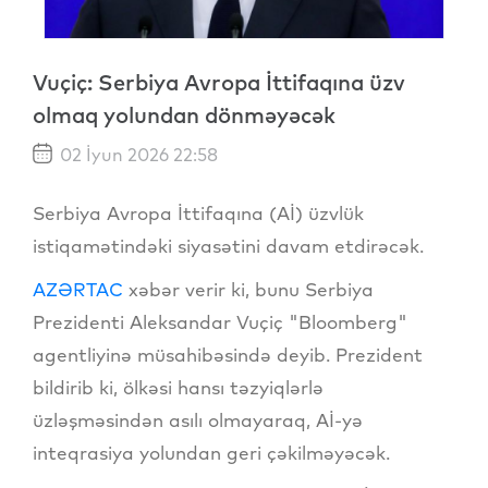
Vuçiç: Serbiya Avropa İttifaqına üzv
olmaq yolundan dönməyəcək
02 İyun 2026 22:58
Serbiya Avropa İttifaqına (Aİ) üzvlük
istiqamətindəki siyasətini davam etdirəcək.
AZƏRTAC
xəbər verir ki, bunu Serbiya
Prezidenti Aleksandar Vuçiç "Bloomberg"
agentliyinə müsahibəsində deyib. Prezident
bildirib ki, ölkəsi hansı təzyiqlərlə
üzləşməsindən asılı olmayaraq, Aİ-yə
inteqrasiya yolundan geri çəkilməyəcək.