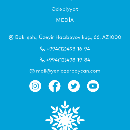
Ədəbiyyat
MEDİA
Bakı şəh., Üzeyir Hacıbəyov küç., 66, AZ1000
+994(12)493-16-94
+994(12)498-19-84
mail@yeniazerbaycan.com