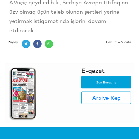
A.Vuçiç qeyd edib ki, Serbiya Avropa İttifaqına
üzv olmaq üçün tələb olunan şərtləri yerinə
yetirmək istiqamətində işlərini davam
etdirəcək.
Paylaş:
Baxılıb: 472 dəfə
E-qəzet
Son Buraxılış
Arxivə Keç