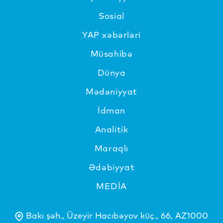
Sosial
YAP xəbərləri
Müsahibə
Dünya
Mədəniyyat
İdman
Analitik
Maraqlı
Ədəbiyyat
MEDİA
Bakı şəh., Üzeyir Hacıbəyov küç., 66, AZ1000