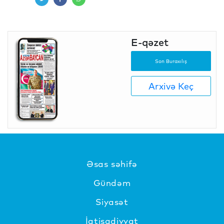
E-qəzet
Son Buraxılış
Arxivə Keç
Əsas səhifə
Gündəm
Siyasət
İqtisadiyyat