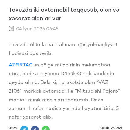
Tovuzda iki avtomobil toqquşub, ölən və
xəsarət alanlar var
04 İyun 2026 06:45
Tovuzda ölümlə nəticələnən ağır yol-nəqliyyat
hadisəsi baş verib.
AZƏRTAC
-ın bölgə müxbirinin məlumatına
görə, hadisə rayonun Dönük Qırıqlı kəndində
qeydə alınıb. Belə ki, hərəkətdə olan “VAZ
2106” markalı avtomobil ilə “Mitsubishi Pajero”
markalı minik maşınları toqquşub. Qəza
zamanı 1 nəfər hadisə yerində həyatını itirib, 5
nəfər xəsarət alıb.
Paylaş:
Baxılıb: 497 dəfə