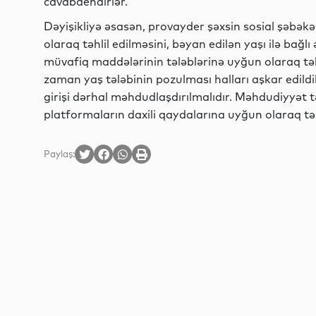
cavabdehdirlər.
Dəyişikliyə əsasən, provayder şəxsin sosial şəbə
olaraq təhlil edilməsini, bəyan edilən yaşı ilə bağ
müvafiq maddələrinin tələblərinə uyğun olaraq tək
zaman yaş tələbinin pozulması halları aşkar edild
girişi dərhal məhdudlaşdırılmalıdır. Məhdudiyyət t
platformaların daxili qaydalarına uyğun olaraq tə
Paylaş: