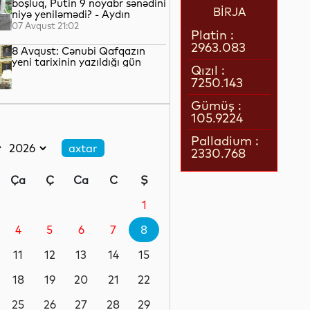
boşluq, Putin 9 noyabr sənədini
BİRJA
niyə yeniləmədi? - Aydın
QULİYEV yazır...
07 Avqust 21:02
Platin :
2963.083
8 Avqust: Cənubi Qafqazın
yeni tarixinin yazıldığı gün
Qızıl :
7250.143
07 Avqust 21:00
Gümüş :
105.9224
Azərbaycan–ABŞ tərəfdaşlığı:
Yeni geosiyasi dövrün əsas
Palladium :
konturları
2330.768
07 Avqust 20:57
Ça
Ç
Ca
C
Ş
1 il öncə İlham Əliyevin Ağ
Evdə dediklərindən sonra
1
Paşinyan niyə üzr istəmişdi?
4
5
6
7
8
07 Avqust 20:41
11
12
13
14
15
ÜST legioner xəstəliyinin
yayılmasının səbəbini açıqlayıb
18
19
20
21
22
25
26
27
28
29
07 Avqust 20:17