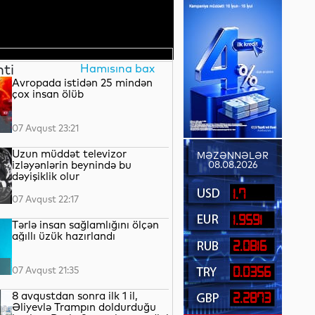
nti
Hamısına bax
Avropada istidən 25 mindən
çox insan ölüb
07 Avqust 23:21
Uzun müddət televizor
MƏZƏNNƏLƏR
izləyənlərin beynində bu
08.08.2026
dəyişiklik olur
1.7
07 Avqust 22:17
1.9591
Tərlə insan sağlamlığını ölçən
ağıllı üzük hazırlandı
2.0816
07 Avqust 21:35
0.0356
8 avqustdan sonra ilk 1 il,
2.2873
Əliyevlə Trampın doldurduğu