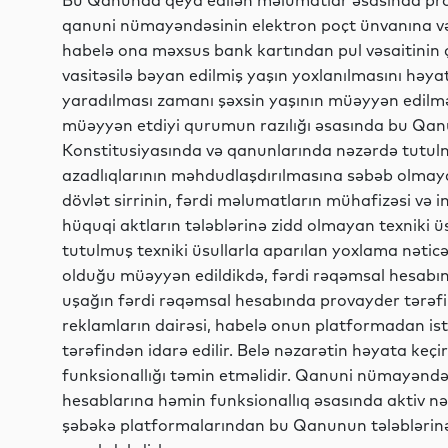
Bu Qanunda qeyd edilən məlumatlar əsasında prov
qanuni nümayəndəsinin elektron poçt ünvanına v
habelə ona məxsus bank kartından pul vəsaitinin çıx
vasitəsilə bəyan edilmiş yaşın yoxlanılmasını həya
yaradılması zamanı şəxsin yaşının müəyyən edilmə
müəyyən etdiyi qurumun razılığı əsasında bu Qa
Konstitusiyasında və qanunlarında nəzərdə tutul
azadlıqlarının məhdudlaşdırılmasına səbəb olmayan
dövlət sirrinin, fərdi məlumatların mühafizəsi və 
hüquqi aktların tələblərinə zidd olmayan texniki ü
tutulmuş texniki üsullarla aparılan yoxlama nəticəs
olduğu müəyyən edildikdə, fərdi rəqəmsal hesabın 
uşağın fərdi rəqəmsal hesabında provayder tərəfi
reklamların dairəsi, habelə onun platformadan is
tərəfindən idarə edilir. Belə nəzarətin həyata keç
funksionallığı təmin etməlidir. Qanuni nümayəndəl
hesablarına həmin funksionallıq əsasında aktiv nə
şəbəkə platformalarından bu Qanunun tələblərinə