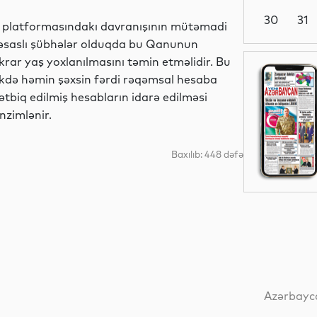
30
31
kə platformasındakı davranışının mütəmadi
lı əsaslı şübhələr olduqda bu Qanunun
rar yaş yoxlanılmasını təmin etməlidir. Bu
Dünya
ikdə həmin şəxsin fərdi rəqəmsal hesaba
ətbiq edilmiş hesabların idarə edilməsi
nzimlənir.
Dünya
Baxılıb: 448 dəfə
Dünya
Dünya
Azərbayca