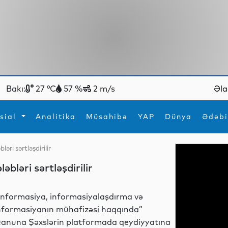
Bakı:
27 °C
57 %
2 m/s
Əla
sial
Analitika
Müsahibə
YAP
Dünya
Ədəbi
əri sərtləşdirilir
ya
İdman
Maraqlı
bləri sərtləşdirilir
İdman
Yeni texnologiyalar
İnformasiya, informasiyalaşdırma və
nformasiyanın mühafizəsi haqqında”
anuna Şəxslərin platformada qeydiyyatına