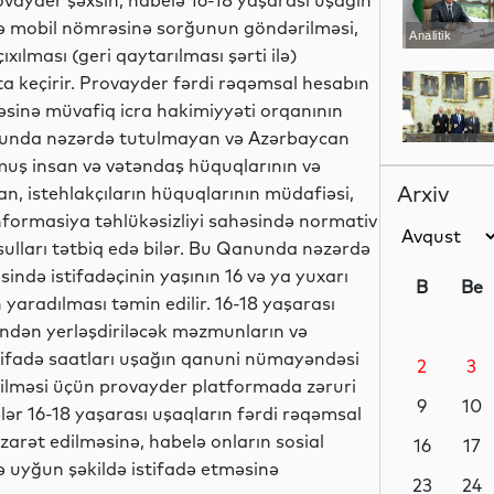
ayder şəxsin, habelə 16-18 yaşarası uşağın
ə mobil nömrəsinə sorğunun göndərilməsi,
Analitik
ılması (geri qaytarılması şərti ilə)
ta keçirir. Provayder fərdi rəqəmsal hesabın
sinə müvafiq icra hakimiyyəti orqanının
nunda nəzərdə tutulmayan və Azərbaycan
Siyasət
muş insan və vətəndaş hüquqlarının və
Arxiv
, istehlakçıların hüquqlarının müdafiəsi,
informasiya təhlükəsizliyi sahəsində normativ
sulları tətbiq edə bilər. Bu Qanunda nəzərdə
Siyasət
ində istifadəçinin yaşının 16 və ya yuxarı
B
Be
yaradılması təmin edilir. 16-18 yaşarası
ndən yerləşdiriləcək məzmunların və
tifadə saatları uşağın qanuni nümayəndəsi
2
3
Siyasət
irilməsi üçün provayder platformada zəruri
9
10
ər 16-18 yaşarası uşaqların fərdi rəqəmsal
zarət edilməsinə, habelə onların sosial
16
17
 uyğun şəkildə istifadə etməsinə
Dünya
23
24