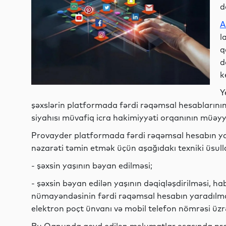
d
A
l
q
d
k
Y
şəxslərin platformada fərdi rəqəmsal hesablarının
siyahısı müvafiq icra hakimiyyəti orqanının müəy
Provayder platformada fərdi rəqəmsal hesabın y
nəzarəti təmin etmək üçün aşağıdakı texniki üsullar
- şəxsin yaşının bəyan edilməsi;
- şəxsin bəyan edilən yaşının dəqiqləşdirilməsi, h
nümayəndəsinin fərdi rəqəmsal hesabın yaradılmas
elektron poçt ünvanı və mobil telefon nömrəsi üz