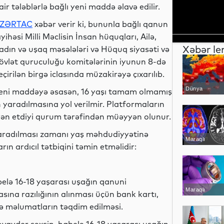
air tələblərlə bağlı yeni maddə əlavə edilir.
ZƏRTAC
xəbər verir ki, bununla bağlı qanun
ayihəsi Milli Məclisin İnsan hüquqları, Ailə,
Xəbər le
adın və uşaq məsələləri və Hüquq siyasəti və
övlət quruculuğu komitələrinin iyunun 8-də
eçirilən birgə iclasında müzakirəyə çıxarılıb.
Dünya
eni maddəyə əsasən, 16 yaşı tamam olmamış
 yaradılmasına yol verilmir. Platformaların
yən etdiyi qurum tərəfindən müəyyən olunur.
aradılması zamanı yaş məhdudiyyətinə
Maraqlı
ın ardıcıl tətbiqini təmin etməlidir:
abelə 16-18 yaşarası uşağın qanuni
Maraqlı
ına razılığının alınması üçün bank kartı,
rə məlumatların təqdim edilməsi.