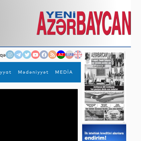
qə
AZ
RU
EN
yyat
Mədəniyyət
MEDİA
×