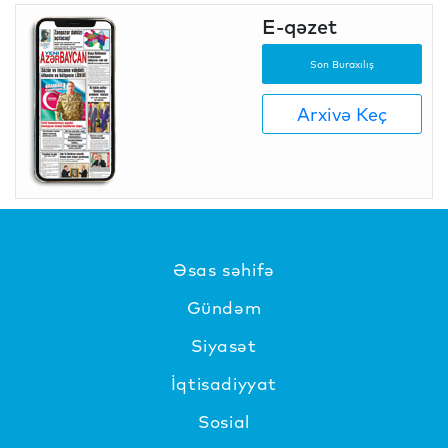
E-qəzet
Son Buraxılış
Arxivə Keç
Əsas səhifə
Gündəm
Siyasət
İqtisadiyyat
Sosial