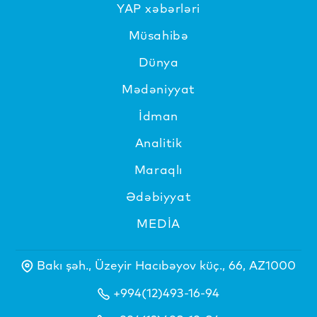
YAP xəbərləri
Müsahibə
Dünya
Mədəniyyat
İdman
Analitik
Maraqlı
Ədəbiyyat
MEDİA
Bakı şəh., Üzeyir Hacıbəyov küç., 66, AZ1000
+994(12)493-16-94