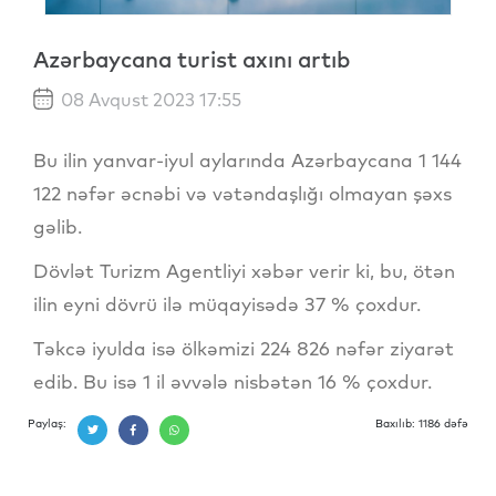
Azərbaycana turist axını artıb
08 Avqust 2023 17:55
Bu ilin yanvar-iyul aylarında Azərbaycana 1 144
122 nəfər əcnəbi və vətəndaşlığı olmayan şəxs
gəlib.
Dövlət Turizm Agentliyi xəbər verir ki, bu, ötən
ilin eyni dövrü ilə müqayisədə 37 % çoxdur.
Təkcə iyulda isə ölkəmizi 224 826 nəfər ziyarət
edib. Bu isə 1 il əvvələ nisbətən 16 % çoxdur.
Paylaş:
Baxılıb: 1186 dəfə