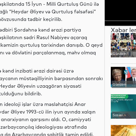
əşkilatında 15 İyun - Milli Qurtuluş Günü ilə
ağlı “Heydər Əliyev və Qurtuluş fəlsəfəsi”
övzusunda tədbir keçirilib.
Xəbər le
ədbiri Şordəhnə kənd ərazi partiya
əşkilatının sədri Rəsul Nəbiyev açaraq
lkəmizin qurtuluş tarixindən danışıb. O qeyd
ını və dövlətini parçalanmaq, məhv olmaq
Gündəm
kənd inzibati ərazi dairəsi üzrə
aycanın müstəqilliyinin bərpasından sonrakı
Gündəm
 Heydər Əliyevin uzaqgörən siyasəti
ulduğunu bildirib.
 ideoloji işlər üzrə məsləhətçisi Anar
dər Əliyev 1993-cü ilin iyun ayında xalqın
Sosial
 anarxiyanın qarşısını aldı. O, cəmiyyəti
azərbaycançılıq ideologiyası ətrafında
nla da Azərbaycanda sabitlik təmin edildi,