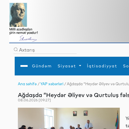
Gündəm
Siyasət
İqtisadiyyat
So
Ana səhifə
/
YAP xəbərləri
/ Ağdaşda “Heydər Əliyev və Qurtuluş
Ana səhifə
Ədəbiyyat
Siyasət
Sosial
Dün
Ağdaşda “Heydər Əliyev və Qurtuluş fəls
Gündəm
MEDİA
Xarici siyasət
Turizm
İqtisadiyyat
Daxili siyasət
Elm
08.06.2026 [09:27]
YAP
Din
Analitika
Hadisə
Mədəniyyət
Diaspor
Y
Müsahibə
t