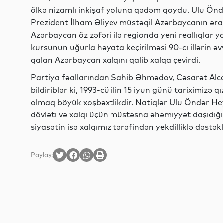
ölkə nizamlı inkişaf yoluna qədəm qoydu. Ulu Önd
Prezident İlham Əliyev müstəqil Azərbaycanın əraz
Azərbaycan öz zəfəri ilə regionda yeni reallıqlar y
kursunun uğurla həyata keçirilməsi 90-cı illərin ə
qalan Azərbaycan xalqını qalib xalqa çevirdi.
Partiya fəallarından Sahib Əhmədov, Cəsarət Al
bildiriblər ki, 1993-cü ilin 15 iyun günü tariximizə qı
olmaq böyük xoşbəxtlikdir. Natiqlər Ulu Öndər He
dövləti və xalqı üçün müstəsna əhəmiyyət daşıdığı
siyasətin isə xalqımız tərəfindən yekdilliklə dəstək
Paylaş: