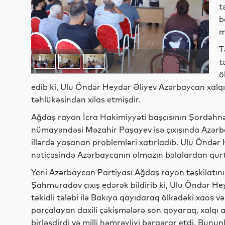
t
b
m
T
t
ö
edib ki, Ulu Öndər Heydər Əliyev Azərbaycan xalq
təhlükəsindən xilas etmişdir.
Ağdaş rayon İcra Hakimiyyəti başçısının Şordəhnə 
nümayəndəsi Məzahir Paşayev isə çıxışında Azərb
illərdə yaşanan problemləri xatırladıb. Ulu Öndər
nəticəsində Azərbaycanın olmazın bəlalardan qurt
Yeni Azərbaycan Partiyası Ağdaş rayon təşkilatının
Şahmuradov çıxış edərək bildirib ki, Ulu Öndər Hey
təkidli tələbi ilə Bakıya qayıdaraq ölkədəki xaos və
parçalayan daxili çəkişmələrə son qoyaraq, xalqı 
birləşdirdi və milli həmrəyliyi bərqərar etdi. Bunu