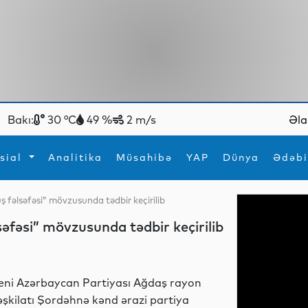
Bakı:
30 °C
49 %
2 m/s
Əla
sial
Analitika
Müsahibə
YAP
Dünya
Ədəbi
 fəlsəfəsi” mövzusunda tədbir keçirilib
ya
İdman
Maraqlı
əfəsi” mövzusunda tədbir keçirilib
İdman
Yeni texnologiyalar
eni Azərbaycan Partiyası Ağdaş rayon
əşkilatı Şordəhnə kənd ərazi partiya