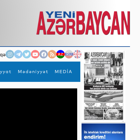
qə
AZ
RU
EN
yyat
Mədəniyyət
MEDİA
×