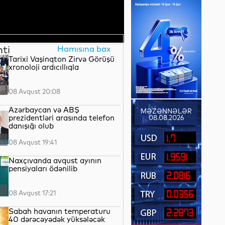
nti
Hamısına bax
Tarixi Vaşinqton Zirvə Görüşü
xronoloji ardıcıllıqla
08 Avqust 20:08
Azərbaycan və ABŞ
MƏZƏNNƏLƏR
prezidentləri arasında telefon
08.08.2026
danışığı olub
1.7
08 Avqust 19:41
1.9591
Naxçıvanda avqust ayının
pensiyaları ödənilib
2.0816
08 Avqust 17:21
0.0356
Sabah havanın temperaturu
2.2873
40 dərəcəyədək yüksələcək