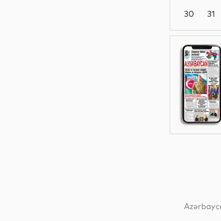
30
31
Dünya
Elm
Dünya
Siyasət
Azərbayca