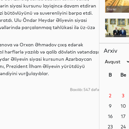
ərin siyasi kursunu layiqincə davam etdirən
Sosial
i bütövlüyünü və suverenliyini bərpa etdi.
aratdı. Ulu Öndər Heydər Əliyevin siyasi
vvəllərində parçalanmaq təhlükəsi ilə üz-üzə
Analitik
canova və Orxan Əhmədov çıxış edərək
Arxiv
zıl hərflərlə yazılıb və qalib dövlətin vətəndaşı
ydər Əliyevin siyasi kursunun Azərbaycan
nı, Prezident İlham Əliyevin yürütdüyü
Siyasət
ləndiyini vurğulayıblar.
B
Be
Baxılıb: 547 dəfə
2
3
Dünya
9
10
16
17
Gündəm
23
24