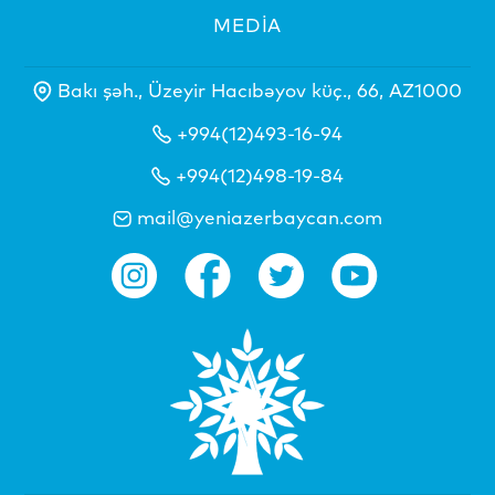
MEDİA
Bakı şəh., Üzeyir Hacıbəyov küç., 66, AZ1000
+994(12)493-16-94
+994(12)498-19-84
mail@yeniazerbaycan.com