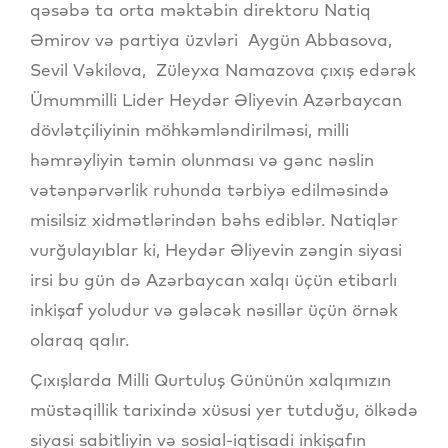
qəsəbə ta orta məktəbin direktoru Natiq
Əmirov və partiya üzvləri Aygün Abbasova,
Sevil Vəkilova, Züleyxa Namazova çıxış edərək
Ümummilli Lider Heydər Əliyevin Azərbaycan
dövlətçiliyinin möhkəmləndirilməsi, milli
həmrəyliyin təmin olunması və gənc nəslin
vətənpərvərlik ruhunda tərbiyə edilməsində
misilsiz xidmətlərindən bəhs ediblər. Natiqlər
vurğulayıblar ki, Heydər Əliyevin zəngin siyasi
irsi bu gün də Azərbaycan xalqı üçün etibarlı
inkişaf yoludur və gələcək nəsillər üçün örnək
olaraq qalır.
Çıxışlarda Milli Qurtuluş Gününün xalqımızın
müstəqillik tarixində xüsusi yer tutduğu, ölkədə
siyasi sabitliyin və sosial-iqtisadi inkişafın