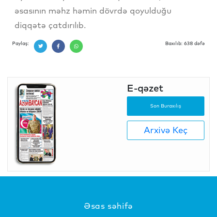
əsasının məhz həmin dövrdə qoyulduğu
diqqətə çatdırılıb.
Paylaş:
Baxılıb: 638 dəfə
E-qəzet
Son Buraxılış
Arxivə Keç
Əsas səhifə