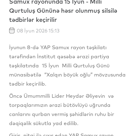
Samux rayonunda 15 İyun - Milli
Qurtuluş Gününə həsr olunmuş silsilə
tədbirlər keçirilir
08 İyun 2026 15:13
İyunun 8-də YAP Samux rayon təşkilatı
tərəfindən İnstitut qəsəbə ərazi partiya
təşkilatında 15 İyun Milli Qurtuluş Günü
münasibətilə “Xalqın böyük oğlu” mövzusunda
tədbir keçirilib.
Öncə Ümummilli Lider Heydər Əliyevin və
torpaqlarımızın ərazi bütövlüyü uğrunda
canlarını qurban vermiş şəhidlərin ruhu bir
dəqiqəlik sükutla yad edilib.
Giriş nitqi ilə çıxış edən YAP Samux rayon