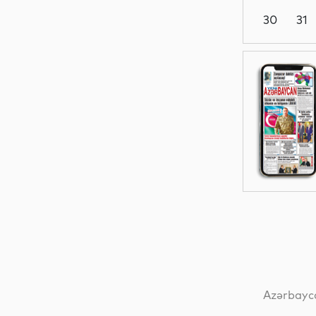
30
31
Siyasət
Dünya
Dünya
Dünya
Azərbayca