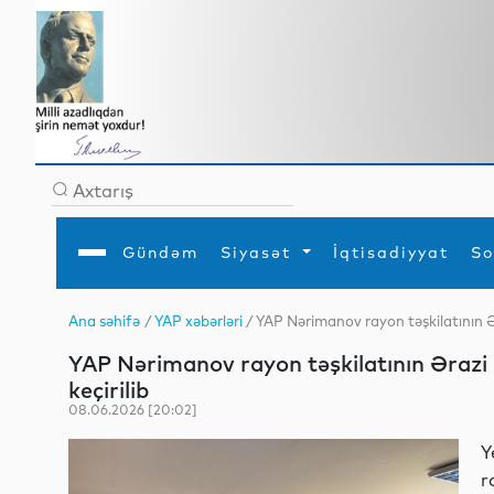
Gündəm
Siyasət
İqtisadiyyat
So
Ana səhifə
/
YAP xəbərləri
/ YAP Nərimanov rayon təşkilatının Ər
Ana səhifə
Ədəbiyyat
Siyasət
Sosial
Dün
YAP Nərimanov rayon təşkilatının Ərazi 
Gündəm
MEDİA
Xarici siyasət
Turizm
İqtisadiyyat
Daxili siyasət
Elm
keçirilib
YAP
Din
08.06.2026 [20:02]
Analitika
Hadisə
Mədəniyyət
Diaspor
Y
Müsahibə
r