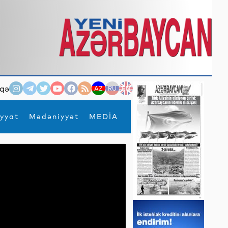
qə
AZ
RU
EN
yyat
Mədəniyyət
MEDİA
×