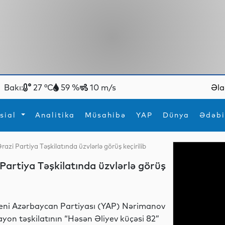
Bakı:
27 °C
59 %
10 m/s
Əla
sial
Analitika
Müsahibə
YAP
Dünya
Ədəbi
azi Partiya Təşkilatında üzvlərlə görüş keçirilib
ya
İdman
Maraqlı
Partiya Təşkilatında üzvlərlə görüş
İdman
Yeni texnologiyalar
eni Azərbaycan Partiyası (YAP) Nərimanov
ayon təşkilatının “Həsən Əliyev küçəsi 82”