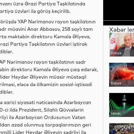
nvanı üzrə Ərazi Partiya Təşkilatında
artiya üzvləri ilə görüş keçirilib.
örüşdə YAP Nərimanov rayon təşkilatının
Xəbər le
ədr müavini Anar Abbasov, 258 saylı tam
rta məktəbin direktoru Kəmalə Əliyeva,
razi Partiya Təşkilatının üzvləri iştirak
diblər.
Dünya
AP Nərimanov rayon təşkilatının sədr
bin direktoru Kəmalə Əliyeva çıxış edərək,
i lider Heydər Əliyevin müasir müstəqil
məsi, eləcə də ölkəmizin sosial-iqtisadi
Dünya
diblər.
 və xarici siyasəti nəticəsində Azərbaycan
-ci ildə Prezident, Silahlı Qüvvələrin
İdman
rliyi ilə Azərbaycan Ordusunun Vətən
ldan azad olunmuş torpaqlarımızın geri
illi Lider Heydər Əliyevin sədrliyi ilə