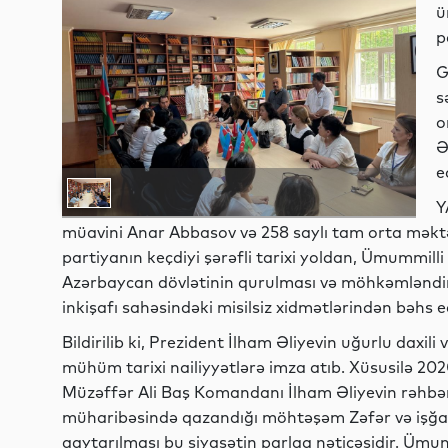
ü
p
G
s
o
Ə
e
Y
müavini Anar Abbasov və 258 saylı tam orta məktə
partiyanın keçdiyi şərəfli tarixi yoldan, Ümummill
Azərbaycan dövlətinin qurulması və möhkəmləndiril
inkişafı sahəsindəki misilsiz xidmətlərindən bəhs e
Bildirilib ki, Prezident İlham Əliyevin uğurlu daxili
mühüm tarixi nailiyyətlərə imza atıb. Xüsusilə 2020
Müzəffər Ali Baş Komandanı İlham Əliyevin rəhbə
müharibəsində qazandığı möhtəşəm Zəfər və işğa
qaytarılması bu siyasətin parlaq nəticəsidir. Ümumm