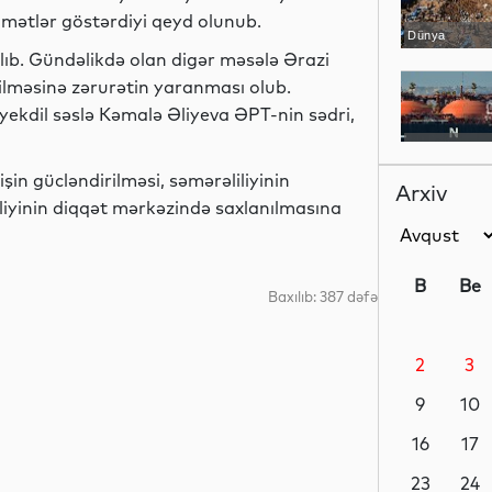
mətlər göstərdiyi qeyd olunub.
Dünya
lıb. Gündəlikdə olan digər məsələ Ərazi
çilməsinə zərurətin yaranması olub.
 yekdil səslə Kəmalə Əliyeva ƏPT-nin sədri,
Dünya
işin gücləndirilməsi, səmərəliliyinin
Arxiv
iqliyinin diqqət mərkəzində saxlanılmasına
Dünya
B
Be
Baxılıb: 387 dəfə
2
3
Dünya
9
10
16
17
Siyasət
23
24