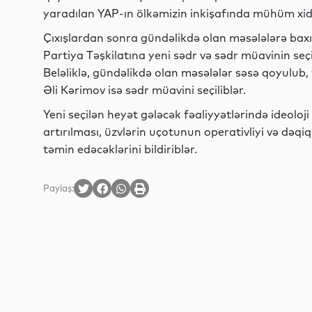
yaradılan YAP-ın ölkəmizin inkişafında mühüm xid
Çıxışlardan sonra gündəlikdə olan məsələlərə baxı
Partiya Təşkilatına yeni sədr və sədr müavinin se
Beləliklə, gündəlikdə olan məsələlər səsə qoyulub,
Əli Kərimov isə sədr müavini seçiliblər.
Yeni seçilən heyət gələcək fəaliyyətlərində ideoloji 
artırılması, üzvlərin uçotunun operativliyi və dəq
təmin edəcəklərini bildiriblər.
Paylaş: