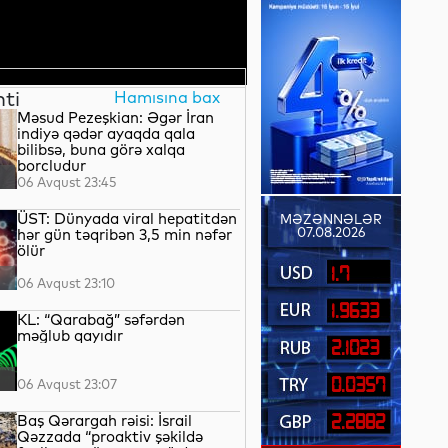
nti
Hamısına bax
Məsud Pezeşkian: Əgər İran
indiyə qədər ayaqda qala
bilibsə, buna görə xalqa
borcludur
06 Avqust 23:45
ÜST: Dünyada viral hepatitdən
MƏZƏNNƏLƏR
07.08.2026
hər gün təqribən 3,5 min nəfər
ölür
1.7
06 Avqust 23:10
1.9633
KL: “Qarabağ” səfərdən
məğlub qayıdır
2.1023
0.0357
06 Avqust 23:07
Baş Qərargah rəisi: İsrail
2.2882
Qəzzada “proaktiv şəkildə