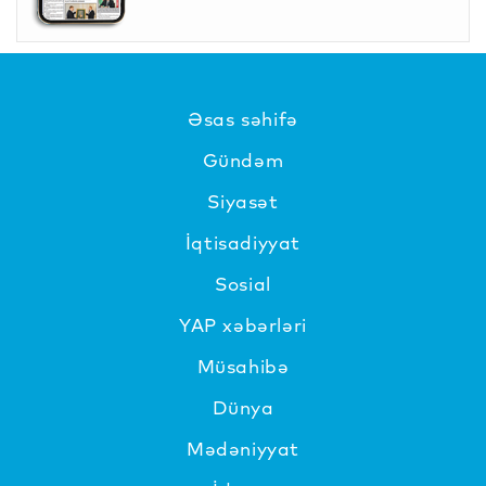
Əsas səhifə
Gündəm
Siyasət
İqtisadiyyat
Sosial
YAP xəbərləri
Müsahibə
Dünya
Mədəniyyat