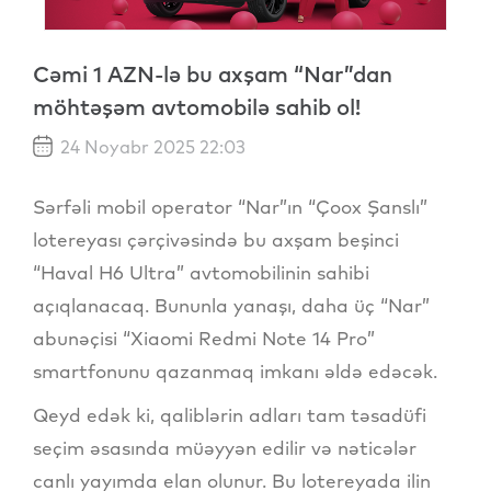
Cəmi 1 AZN-lə bu axşam “Nar”dan
möhtəşəm avtomobilə sahib ol!
24 Noyabr 2025 22:03
Sərfəli mobil operator “Nar”ın “Çoox Şanslı”
lotereyası çərçivəsində bu axşam beşinci
“Haval H6 Ultra” avtomobilinin sahibi
açıqlanacaq. Bununla yanaşı, daha üç “Nar”
abunəçisi “Xiaomi Redmi Note 14 Pro”
smartfonunu qazanmaq imkanı əldə edəcək.
Qeyd edək ki, qaliblərin adları tam təsadüfi
seçim əsasında müəyyən edilir və nəticələr
canlı yayımda elan olunur. Bu lotereyada ilin