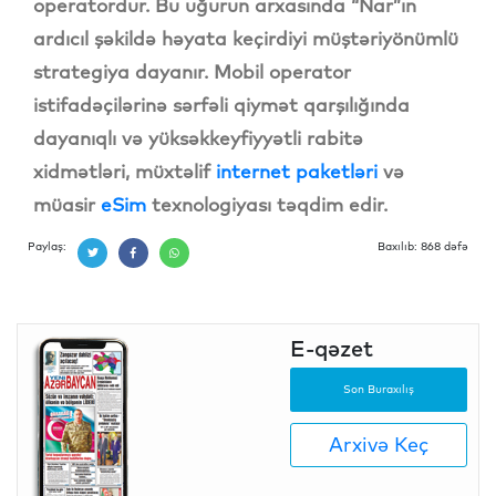
operatordur.
Bu uğurun arxasında “Nar”ın
ardıcıl şəkildə həyata keçirdiyi müştəriyönümlü
strategiya dayanır. Mobil operator
istifadəçilərinə sərfəli qiymət qarşılığında
dayanıqlı və yüksəkkeyfiyyətli rabitə
xidmətləri, müxtəlif
internet paketləri
və
müasir
eSim
texnologiyası təqdim edir.
Paylaş:
Baxılıb: 868 dəfə
E-qəzet
Son Buraxılış
Arxivə Keç