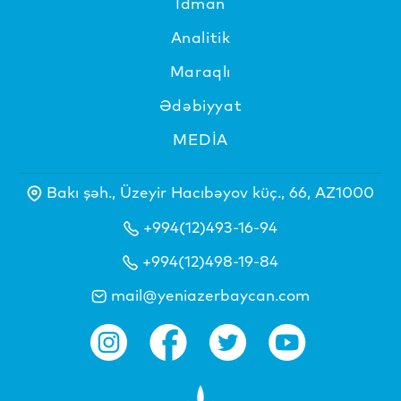
İdman
Analitik
Maraqlı
Ədəbiyyat
MEDİA
Bakı şəh., Üzeyir Hacıbəyov küç., 66, AZ1000
+994(12)493-16-94
+994(12)498-19-84
mail@yeniazerbaycan.com