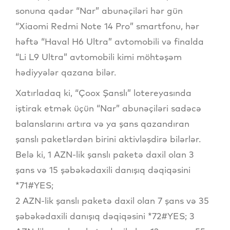
sonuna qədər “Nar” abunəçiləri hər gün
“Xiaomi Redmi Note 14 Pro” smartfonu, hər
həftə “Haval H6 Ultra” avtomobili və finalda
“Li L9 Ultra” avtomobili kimi möhtəşəm
hədiyyələr qazana bilər.
Xatırladaq ki, “Çoox Şanslı” lotereyasında
iştirak etmək üçün “Nar” abunəçiləri sadəcə
balanslarını artıra və ya şans qazandıran
şanslı paketlərdən birini aktivləşdirə bilərlər.
Belə ki, 1 AZN-lik şanslı paketə daxil olan 3
şans və 15 şəbəkədaxili danışıq dəqiqəsini
*71#YES;
2 AZN-lik şanslı paketə daxil olan 7 şans və 35
şəbəkədaxili danışıq dəqiqəsini *72#YES; 3