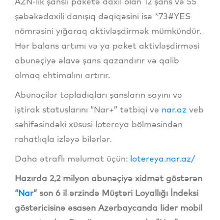
AZN-lik şanslı paketə daxil olan 12 şans və 55
şəbəkədaxili danışıq dəqiqəsini isə *73#YES
nömrəsini yığaraq aktivləşdirmək mümkündür.
Hər balans artımı və ya paket aktivləşdirməsi
abunəçiyə əlavə şans qazandırır və qalib
olmaq ehtimalını artırır.
Abunəçilər topladıqları şansların sayını və
iştirak statuslarını “Nar+” tətbiqi və
nar.az
veb
səhifəsindəki xüsusi lotereya bölməsindən
rahatlıqla izləyə bilərlər.
Daha ətraflı məlumat üçün:
lotereya.nar.az/
Hazırda 2,2 milyon abunəçiyə xidmət göstərən
“
Nar
”
son 6 il ərzində Müştəri Loyallığı İndeksi
göstəricisinə əsasən Azərbaycanda lider mobil