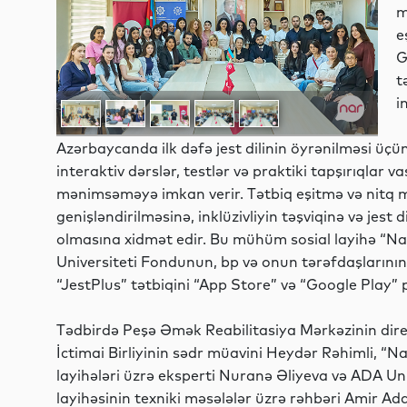
m
e
G
t
i
Azərbaycanda ilk dəfə jest dilinin öyrənilməsi üçün
interaktiv dərslər, testlər və praktiki tapşırıqlar vas
mənimsəməyə imkan verir. Tətbiq eşitmə və nitq m
genişləndirilməsinə, inklüzivliyin təşviqinə və jest
olmasına xidmət edir. Bu mühüm sosial layihə “Na
Universiteti Fondunun, bp və onun tərəfdaşlarının d
“JestPlus” tətbiqini “App Store” və “Google Pla
Tədbirdə Peşə Əmək Reabilitasiya Mərkəzinin dire
İctimai Birliyinin sədr müavini Heydər Rəhimli, “N
layihələri üzrə eksperti Nuranə Əliyeva və ADA Un
layihəsinin texniki məsələlər üzrə rəhbəri Amir Ad