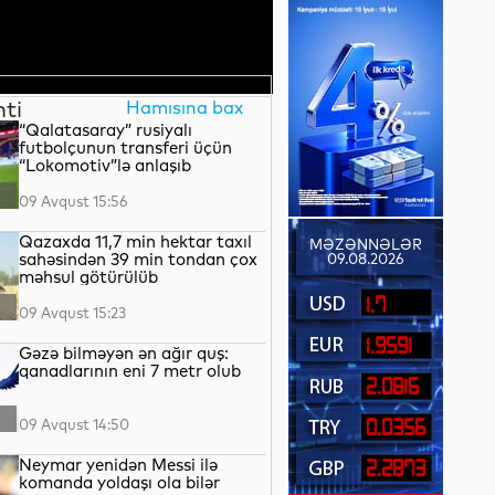
nti
Hamısına bax
“Qalatasaray” rusiyalı
futbolçunun transferi üçün
“Lokomotiv”lə anlaşıb
09 Avqust 15:56
Qazaxda 11,7 min hektar taxıl
MƏZƏNNƏLƏR
sahəsindən 39 min tondan çox
09.08.2026
məhsul götürülüb
1.7
09 Avqust 15:23
1.9591
Gəzə bilməyən ən ağır quş:
qanadlarının eni 7 metr olub
2.0816
09 Avqust 14:50
0.0356
Neymar yenidən Messi ilə
2.2873
komanda yoldaşı ola bilər