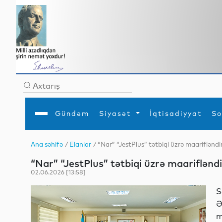
Gündəm
Siyasət
İqtisadiyyat
So
Ana səhifə
/
Elanlar
/ “Nar” “JestPlus” tətbiqi üzrə maarifləndir
Ana səhifə
Ədəbiyyat
Siyasət
Sosial
Dün
“Nar” “JestPlus” tətbiqi üzrə maarifləndi
Gündəm
MEDİA
Xarici siyasət
Turizm
İqtisadiyyat
Daxili siyasət
Elm
02.06.2026 [13:58]
YAP
Din
Analitika
Hadisə
S
Mədəniyyət
Diaspor
Ə
Müsahibə
m