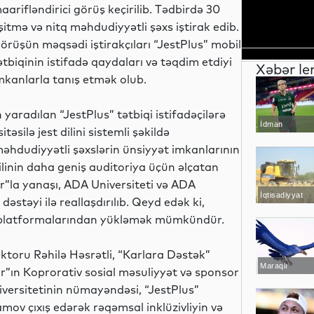
aarifləndirici görüş keçirilib. Tədbirdə 30
şitmə və nitq məhdudiyyətli şəxs iştirak edib.
örüşün məqsədi iştirakçıları “JestPlus” mobil
ətbiqinin istifadə qaydaları və təqdim etdiyi
Xəbər le
mkanlarla tanış etmək olub.
 yaradılan “JestPlus” tətbiqi istifadəçilərə
İdman
itəsilə jest dilini sistemli şəkildə
əhdudiyyətli şəxslərin ünsiyyət imkanlarının
 dilinin daha geniş auditoriya üçün əlçatan
r”la yanaşı, ADA Universiteti və ADA
İqtisadiyyat
əstəyi ilə reallaşdırılıb. Qeyd edək ki,
y” platformalarından yükləmək mümkündür.
ktoru Rəhilə Həsrətli, “Karlara Dəstək”
Maraqlı
ar”ın Koprorativ sosial məsuliyyət və sponsor
iversitetinin nümayəndəsi, “JestPlus”
amov çıxış edərək rəqəmsal inklüzivliyin və