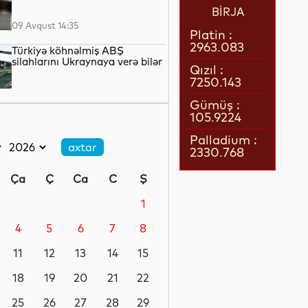
BİRJA
09 Avqust 14:35
Platin :
2963.083
Türkiyə köhnəlmiş ABŞ
silahlarını Ukraynaya verə bilər
Qızıl :
7250.143
09 Avqust 13:42
Gümüş :
105.9224
Ürək sağlamlığı üçün həftədə
neçə dəqiqə idman kifayət
Palladium :
edər?
2330.768
09 Avqust 13:16
Ça
Ç
Ca
C
Ş
“Google” haker qruplarına
xüsusi ləqəblər niyə verir?
1
4
5
6
7
8
09 Avqust 12:34
11
12
13
14
15
Nigerdə sərnişin avtobuslarının
toqquşması nəticəsində 22
18
19
20
21
22
nəfər ölüb
25
26
27
28
29
09 Avqust 12:19