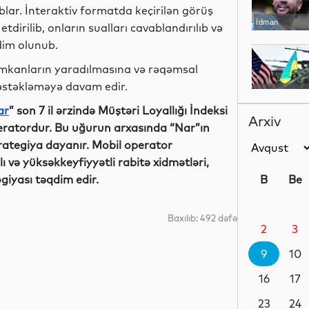
blar. İnteraktiv formatda keçirilən görüş
İdman
tdirilib, onların sualları cavablandırılıb və
qdim olunub.
imkanların yaradılmasına və rəqəmsal
dəstəkləməyə davam edir.
Dünya
ar
”
son 7 il ərzində Müştəri Loyallığı İndeksi
Arxiv
eratordur. Bu uğurun arxasında “Nar”ın
trategiya dayanır. Mobil operator
lı və yüksəkkeyfiyyətli rabitə xidmətləri,
Maraqlı
giyası təqdim edir.
B
Be
Baxılıb: 492 dəfə
2
3
Yeni
texnologiyalar
9
10
16
17
Dünya
23
24