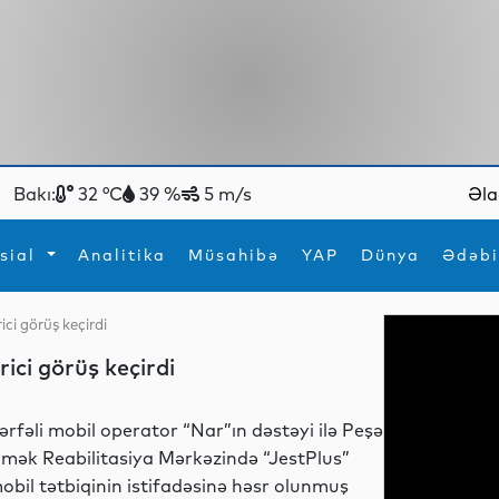
Bakı:
32 °C
39 %
5 m/s
Əla
sial
Analitika
Müsahibə
YAP
Dünya
Ədəbi
ici görüş keçirdi
ya
İdman
Maraqlı
rici görüş keçirdi
İdman
Yeni texnologiyalar
ərfəli mobil operator “Nar”ın dəstəyi ilə Peşə
mək Reabilitasiya Mərkəzində “JestPlus”
obil tətbiqinin istifadəsinə həsr olunmuş