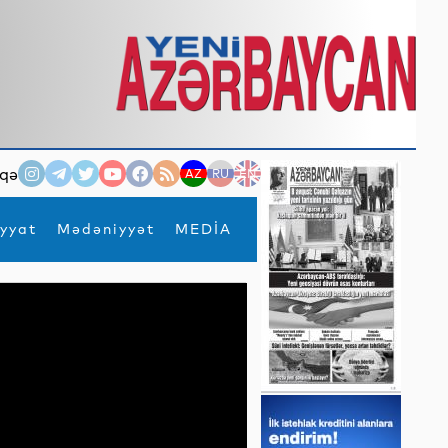
qə
AZ
RU
EN
yyat
Mədəniyyət
MEDİA
×