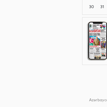
30
31
Hadisə
Dünya
Hadisə
İdman
Azərbayca