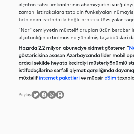
əlçatan təhsil imkanlarının əhəmiyyətini vurğulayı
zamanı iştirakçılara tətbiqin funksiyaları nümayiş e
tətbiqdən istifadə ilə bağlı praktiki tövsiyələr tə
“Nar” cəmiyyətin müxtəlif qrupları üçün bərabər 
əlçatanlığın artırılmasına yönəlmiş təşəbbüsləri 
Hazırda 2,2 milyon abunəçiyə xidmət göstərən “
N
göstəricisinə əsasən Azərbaycanda lider mobil op
ardıcıl şəkildə həyata keçirdiyi müştəriyönümlü s
istifadəçilərinə sərfəli qiymət qarşılığında dayanıq
müxtəlif
internet paketləri
və müasir
eSim
texnolo
Paylaş: