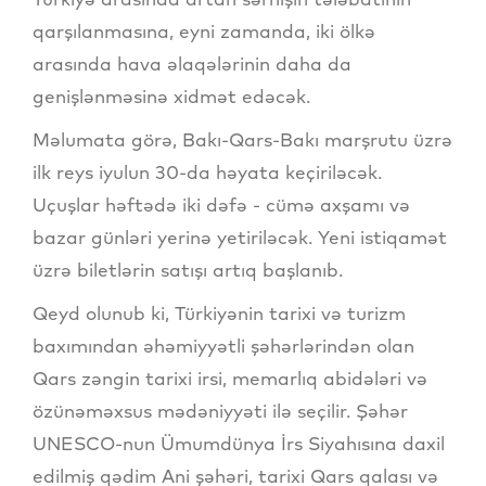
qarşılanmasına, eyni zamanda, iki ölkə
arasında hava əlaqələrinin daha da
genişlənməsinə xidmət edəcək.
Məlumata görə, Bakı-Qars-Bakı marşrutu üzrə
ilk reys iyulun 30-da həyata keçiriləcək.
Uçuşlar həftədə iki dəfə - cümə axşamı və
bazar günləri yerinə yetiriləcək. Yeni istiqamət
üzrə biletlərin satışı artıq başlanıb.
Qeyd olunub ki, Türkiyənin tarixi və turizm
baxımından əhəmiyyətli şəhərlərindən olan
Qars zəngin tarixi irsi, memarlıq abidələri və
özünəməxsus mədəniyyəti ilə seçilir. Şəhər
UNESCO-nun Ümumdünya İrs Siyahısına daxil
edilmiş qədim Ani şəhəri, tarixi Qars qalası və