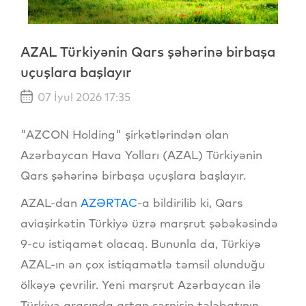
AZAL Türkiyənin Qars şəhərinə birbaşa
uçuşlara başlayır
07 İyul 2026 17:35
"AZCON Holding" şirkətlərindən olan
Azərbaycan Hava Yolları (AZAL) Türkiyənin
Qars şəhərinə birbaşa uçuşlara başlayır.
AZAL-dan
AZƏRTAC
-a bildirilib ki, Qars
aviaşirkətin Türkiyə üzrə marşrut şəbəkəsində
9-cu istiqamət olacaq. Bununla da, Türkiyə
AZAL-ın ən çox istiqamətlə təmsil olunduğu
ölkəyə çevrilir. Yeni marşrut Azərbaycan ilə
Türkiyə arasında artan sərnişin tələbatının