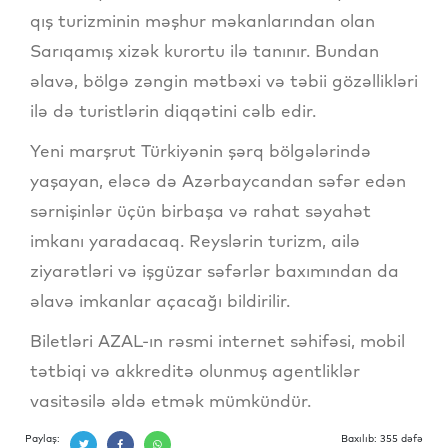
qış turizminin məşhur məkanlarından olan
Sarıqamış xizək kurortu ilə tanınır. Bundan
əlavə, bölgə zəngin mətbəxi və təbii gözəllikləri
ilə də turistlərin diqqətini cəlb edir.
Yeni marşrut Türkiyənin şərq bölgələrində
yaşayan, eləcə də Azərbaycandan səfər edən
sərnişinlər üçün birbaşa və rahat səyahət
imkanı yaradacaq. Reyslərin turizm, ailə
ziyarətləri və işgüzar səfərlər baxımından da
əlavə imkanlar açacağı bildirilir.
Biletləri AZAL-ın rəsmi internet səhifəsi, mobil
tətbiqi və akkreditə olunmuş agentliklər
vasitəsilə əldə etmək mümkündür.
Paylaş:
Baxılıb: 355 dəfə