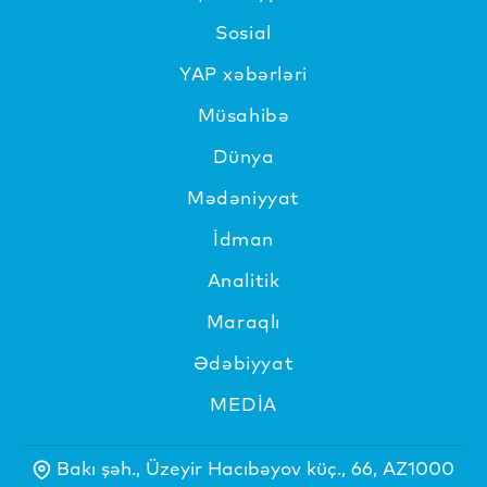
Sosial
YAP xəbərləri
Müsahibə
Dünya
Mədəniyyat
İdman
Analitik
Maraqlı
Ədəbiyyat
MEDİA
Bakı şəh., Üzeyir Hacıbəyov küç., 66, AZ1000