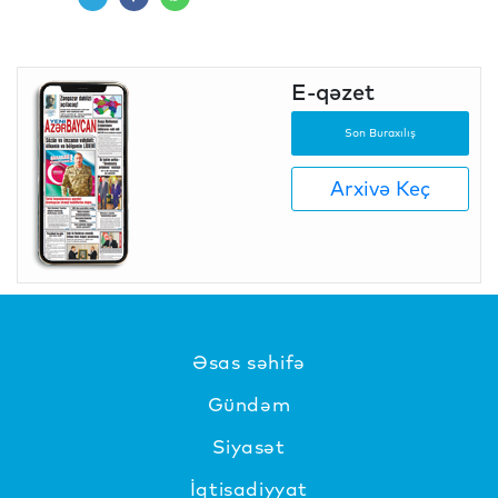
E-qəzet
Son Buraxılış
Arxivə Keç
Əsas səhifə
Gündəm
Siyasət
İqtisadiyyat