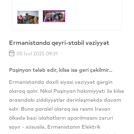
Ermənistanda qeyri-stabil vəziyyət
05 İyul 2025 09:31
Paşinyan tələb edir, kilsə isə geri çəkilmir...
Ermənistanda daxili siyasi vəziyyət gərgin
olaraq qalır. Nikol Paşinyan hakimiyyəti ilə kilsə
arasındakı ziddiyyətlər dərinləşməkdə davam
edir. Buna paralel olaraq isə rəsmi İrəvan
ölkədə bəzi islahatların aparılmasını zəruri
sayır - xüsusilə, Ermənistanın Elektrik