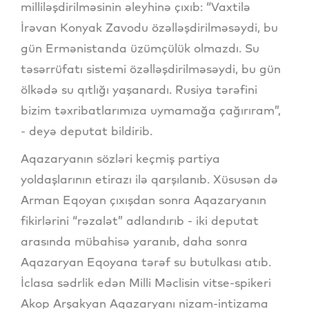
milliləşdirilməsinin əleyhinə çıxıb: “Vaxtilə
İrəvan Konyak Zavodu özəlləşdirilməsəydi, bu
gün Ermənistanda üzümçülük olmazdı. Su
təsərrüfatı sistemi özəlləşdirilməsəydi, bu gün
ölkədə su qıtlığı yaşanardı. Rusiya tərəfini
bizim təxribatlarımıza uymamağa çağırıram”,
- deyə deputat bildirib.
Aqazaryanın sözləri keçmiş partiya
yoldaşlarının etirazı ilə qarşılanıb. Xüsusən də
Arman Eqoyan çıxışdan sonra Aqazaryanın
fikirlərini “rəzalət” adlandırıb - iki deputat
arasında mübahisə yaranıb, daha sonra
Aqazaryan Eqoyana tərəf su butulkası atıb.
İclasa sədrlik edən Milli Məclisin vitse-spikeri
Akop Arşakyan Aqazaryanı nizam-intizama