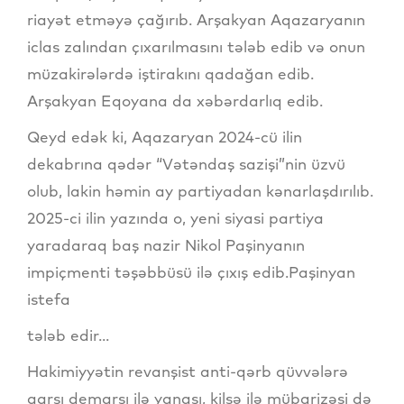
riayət etməyə çağırıb. Arşakyan Aqazaryanın
iclas zalından çıxarılmasını tələb edib və onun
müzakirələrdə iştirakını qadağan edib.
Arşakyan Eqoyana da xəbərdarlıq edib.
Qeyd edək ki, Aqazaryan 2024-cü ilin
dekabrına qədər “Vətəndaş sazişi”nin üzvü
olub, lakin həmin ay partiyadan kənarlaşdırılıb.
2025-ci ilin yazında o, yeni siyasi partiya
yaradaraq baş nazir Nikol Paşinyanın
impiçmenti təşəbbüsü ilə çıxış edib.Paşinyan
istefa
tələb edir...
Hakimiyyətin revanşist anti-qərb qüvvələrə
qarşı demarşı ilə yanaşı, kilsə ilə mübarizəsi də