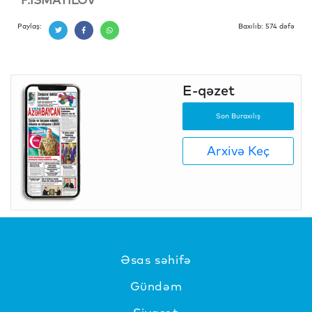
Paylaş:
Baxılıb: 574 dəfə
E-qəzet
Son Buraxılış
Arxivə Keç
Əsas səhifə
Gündəm