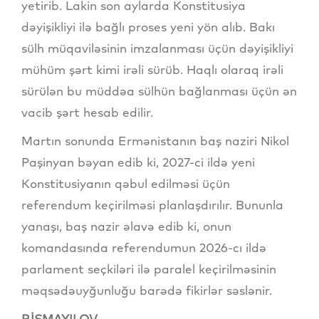
yetirib. Lakin son aylarda Konstitusiya
dəyişikliyi ilə bağlı proses yeni yön alıb. Bakı
sülh müqaviləsinin imzalanması üçün dəyişikliyi
mühüm şərt kimi irəli sürüb. Haqlı olaraq irəli
sürülən bu müddəa sülhün bağlanması üçün ən
vacib şərt hesab edilir.
Martın sonunda Ermənistanın baş naziri Nikol
Paşinyan bəyan edib ki, 2027-ci ildə yeni
Konstitusiyanın qəbul edilməsi üçün
referendum keçirilməsi planlaşdırılır. Bununla
yanaşı, baş nazir əlavə edib ki, onun
komandasında referendumun 2026-cı ildə
parlament seçkiləri ilə paralel keçirilməsinin
məqsədəuyğunluğu barədə fikirlər səslənir.
P.İSMAYILOV