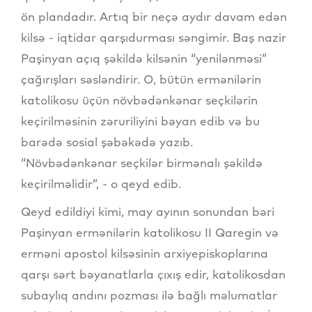
ön plandadır. Artıq bir neçə aydır davam edən
kilsə - iqtidar qarşıdurması səngimir. Baş nazir
Paşinyan açıq şəkildə kilsənin “yenilənməsi”
çağırışları səsləndirir. O, bütün ermənilərin
katolikosu üçün növbədənkənar seçkilərin
keçirilməsinin zəruriliyini bəyan edib və bu
barədə sosial şəbəkədə yazıb.
“Növbədənkənar seçkilər birmənalı şəkildə
keçirilməlidir”, - o qeyd edib.
Qeyd edildiyi kimi, may ayının sonundan bəri
Paşinyan ermənilərin katolikosu II Qaregin və
erməni apostol kilsəsinin arxiyepiskoplarına
qarşı sərt bəyanatlarla çıxış edir, katolikosdan
subaylıq andını pozması ilə bağlı məlumatlar