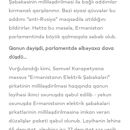
Şəbəkəsinin milliləşdirilməsi ilə bağlı addımlar
birmənalı qarşılanmır. Bəzi siyasi qüvvələr bu
addımı “anti-Rusiya” məqsədilə atıldığını
bildirirlər. Hətta bu məsələ, Ermənistan
parlamentində böyük qalmaqala səbəb olub.
Qanun dəyişdi, parlamentdə əlbəyaxa dava
düşdü...
Vurğulandığı kimi, Samvel Karapetyana
məxsus “Ermənistanın Elektrik Şəbəkələri”
şirkətinin milliləşdirilməsi haqqında qanun
layihəsi ikinci oxunuşda qəbul edilib - yekun
oxunuşda Ermənistanın elektrik şəbəkələri
şirkətlərinin milliləşdirilməsinə imkan verən
düzəlişlər paketi qəbul olunub. Layihənin lehinə
65 deputat, əleyhinə isə 27 deputat səs verib.