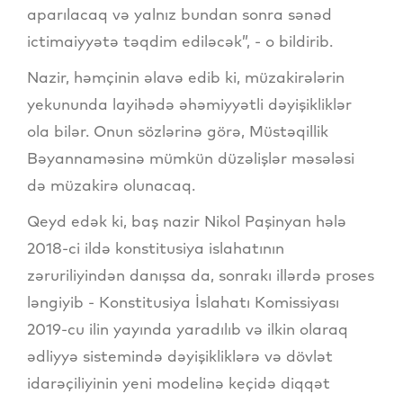
aparılacaq və yalnız bundan sonra sənəd
ictimaiyyətə təqdim ediləcək”, - o bildirib.
Nazir, həmçinin əlavə edib ki, müzakirələrin
yekununda layihədə əhəmiyyətli dəyişikliklər
ola bilər. Onun sözlərinə görə, Müstəqillik
Bəyannaməsinə mümkün düzəlişlər məsələsi
də müzakirə olunacaq.
Qeyd edək ki, baş nazir Nikol Paşinyan hələ
2018-ci ildə konstitusiya islahatının
zəruriliyindən danışsa da, sonrakı illərdə proses
ləngiyib - Konstitusiya İslahatı Komissiyası
2019-cu ilin yayında yaradılıb və ilkin olaraq
ədliyyə sistemində dəyişikliklərə və dövlət
idarəçiliyinin yeni modelinə keçidə diqqət