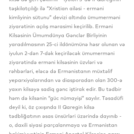
təşkilatçılığı ilə “Xristian ailəsi - erməni
kimliyinin sütunu” devizi altında ümumerməni
ziyarətinin açılış mərasimi keçirilib. Erməni
Kilsəsinin Ümumdünya Gənclər Birliyinin
yaradılmasının 25-ci ildönümünə həsr olunan və
iyulun 2-dən 7-dək keçiriləcək ümumerməni
ziyarətində erməni kilsəsinin üzvləri və
rəhbərləri, eləcə də Ermənistanın müxtəlif
yeparxiyalarından və diasporadan olan 300-ə
yaxın kilsəyə sadiq gənc iştirak edir. Bu tədbir
həm də kilsənin “güc nümayişi” sayılır. Təsadüfi
deyil ki, öz çıxışında II Qaregin kilsə
tədbliğatının əsas ünsürləri üzərində dayınıb -
o, daxili siyasi parçalanmaya və Ermənistan
hakimiyyətinin Erməni Apostol Kilsəsinə qarşı