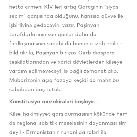
hətta erməni KİV-ləri artıq Qareginin “siyasi
seçim” qarşısında olduğunu, hansısa qüvvə ilə
işbirliyinə gedəcəyini yazır. Paşinyan
tərəfdarlarının son günlər daha da
fəallaşmasının səbəbi də bununla izah edilir -
bildirilir ki, Paşinyan bir çox Qərb diaspora
təşkilatlarından və xarici dövlətlərdən kilsəyə
yardım edilməyəcəyi ilə bağlı zəmanət alıb.
Mübarizənin açıq fazaya keçidi də məhz bu
səbəbdən baş tutub.
Konstitusiya müzakirələri başlayır...
Kilsə-hakimiyyət qarşıdurmasının kökündə həm
də regional sabitlik məsələsinin dayanması sirr
deyil - Ermənistanın ruhani dairələri ilə