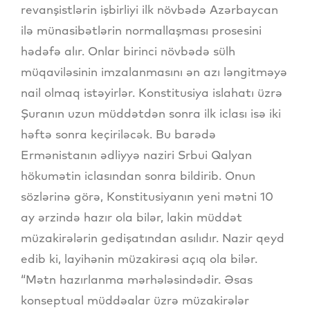
revanşistlərin işbirliyi ilk növbədə Azərbaycan
ilə münasibətlərin normallaşması prosesini
hədəfə alır. Onlar birinci növbədə sülh
müqaviləsinin imzalanmasını ən azı ləngitməyə
nail olmaq istəyirlər. Konstitusiya islahatı üzrə
Şuranın uzun müddətdən sonra ilk iclası isə iki
həftə sonra keçiriləcək. Bu barədə
Ermənistanın ədliyyə naziri Srbui Qalyan
hökumətin iclasından sonra bildirib. Onun
sözlərinə görə, Konstitusiyanın yeni mətni 10
ay ərzində hazır ola bilər, lakin müddət
müzakirələrin gedişatından asılıdır. Nazir qeyd
edib ki, layihənin müzakirəsi açıq ola bilər.
“Mətn hazırlanma mərhələsindədir. Əsas
konseptual müddəalar üzrə müzakirələr