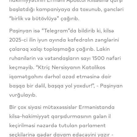
başlatdığı kampaniyaya da toxunub, gəncləri
“birlik və bütövlüyə” çağırıb.
Paşinyan isə “Telegram”da bildirib ki, kilsə
2025-ci ilin iyun ayında kafedralın zənglərini
çalaraq xalqı toplaşmağa çağırıb. Lakin
ruhanilərin və vətəndaşların sayı 1500 nəfəri
keçməyib. “Ktriç Nersisyanın Katolikos
iqamətgahını dərhal azad etməsinə dair
başqa bir dəlil, başqa yol yoxdur!”, - Paşinyan
vurğulayıb.
Bir çox siyasi mütəxəssislər Ermənistanda
kilsə-hakimiyyət qarşıdurmasının gələn il
keçirilməsi nəzərdə tutulan parlament
seçkilərinə qədər davam edəcəyini yazır -