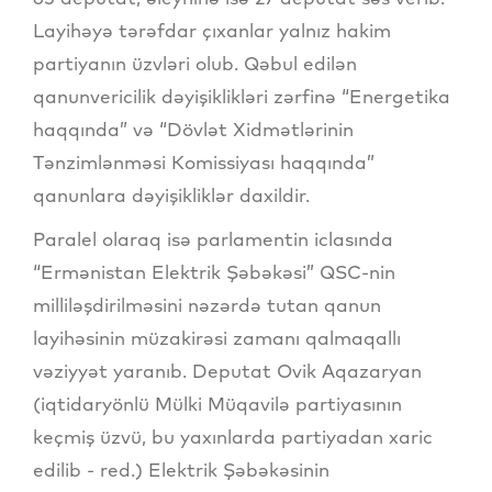
Layihəyə tərəfdar çıxanlar yalnız hakim
partiyanın üzvləri olub. Qəbul edilən
qanunvericilik dəyişiklikləri zərfinə “Energetika
haqqında” və “Dövlət Xidmətlərinin
Tənzimlənməsi Komissiyası haqqında”
qanunlara dəyişikliklər daxildir.
Paralel olaraq isə parlamentin iclasında
“Ermənistan Elektrik Şəbəkəsi” QSC-nin
milliləşdirilməsini nəzərdə tutan qanun
layihəsinin müzakirəsi zamanı qalmaqallı
vəziyyət yaranıb. Deputat Ovik Aqazaryan
(iqtidaryönlü Mülki Müqavilə partiyasının
keçmiş üzvü, bu yaxınlarda partiyadan xaric
edilib - red.) Elektrik Şəbəkəsinin