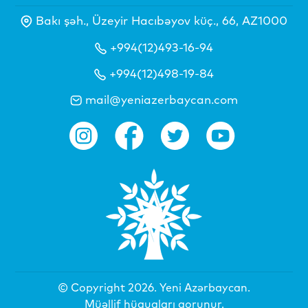
Bakı şəh., Üzeyir Hacıbəyov küç., 66, AZ1000
+994(12)493-16-94
+994(12)498-19-84
mail@yeniazerbaycan.com
© Copyright 2026.
Yeni Azərbaycan
.
Müəllif hüquqları qorunur.