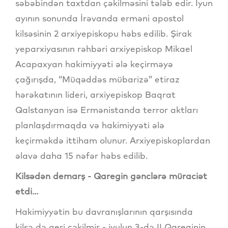
səbəbindən taxtdan çəkilməsini tələb edir. İyun
ayının sonunda İrəvanda erməni apostol
kilsəsinin 2 arxiyepiskopu həbs edilib. Şirak
yeparxiyasının rəhbəri arxiyepiskop Mikael
Acapaxyan hakimiyyəti ələ keçirməyə
çağırışda, “Müqəddəs mübarizə” etiraz
hərəkatının lideri, arxiyepiskop Baqrat
Qalstanyan isə Ermənistanda terror aktları
planlaşdırmaqda və hakimiyyəti ələ
keçirməkdə ittiham olunur. Arxiyepiskoplardan
əlavə daha 15 nəfər həbs edilib.
Kilsədən demarş - Qaregin gənclərə müraciət
etdi...
Hakimiyyətin bu davranışlarının qarşısında
kilsə də geri çəkilmir - iyulun 3-də II Qareginin