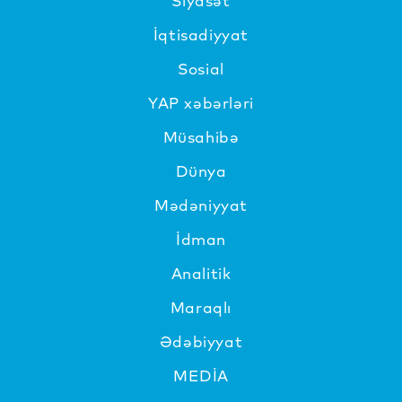
Siyasət
İqtisadiyyat
Sosial
YAP xəbərləri
Müsahibə
Dünya
Mədəniyyat
İdman
Analitik
Maraqlı
Ədəbiyyat
MEDİA