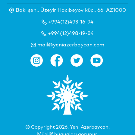
Bakı şəh., Üzeyir Hacıbəyov küç., 66, AZ1000
+994(12)493-16-94
+994(12)498-19-84
mail@yeniazerbaycan.com
© Copyright 2026.
Yeni Azərbaycan
.
Müəllif hüquqları qorunur.