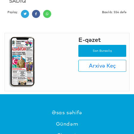
SADİQ
Paylaş:
Baxılıb: 554 dəfə
E-qəzet
Son Buraxılış
Arxivə Keç
Əsas səhifə
Gündəm