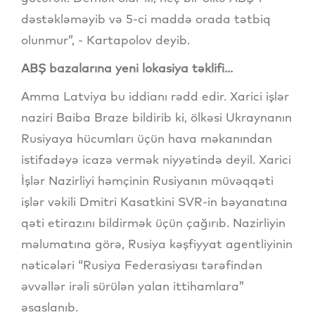
dəstəkləməyib və 5-ci maddə orada tətbiq
olunmur”, - Kartapolov deyib.
ABŞ bazalarına yeni lokasiya təklifi...
Amma Latviya bu iddianı rədd edir. Xarici işlər
naziri Baiba Braze bildirib ki, ölkəsi Ukraynanın
Rusiyaya hücumları üçün hava məkanından
istifadəyə icazə vermək niyyətində deyil. Xarici
İşlər Nazirliyi həmçinin Rusiyanın müvəqqəti
işlər vəkili Dmitri Kasatkini SVR-in bəyanatına
qəti etirazını bildirmək üçün çağırıb. Nazirliyin
məlumatına görə, Rusiya kəşfiyyat agentliyinin
nəticələri “Rusiya Federasiyası tərəfindən
əvvəllər irəli sürülən yalan ittihamlara”
əsaslanıb.