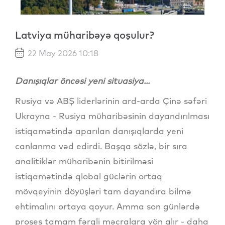
Latviya müharibəyə qoşulur?
22 May 2026 10:18
Danışıqlar öncəsi yeni situasiya...
Rusiya və ABŞ liderlərinin ard-arda Çinə səfəri
Ukrayna - Rusiya müharibəsinin dayandırılması
istiqamətində aparılan danışıqlarda yeni
canlanma vəd edirdi. Başqa sözlə, bir sıra
analitiklər müharibənin bitirilməsi
istiqamətində qlobal güclərin ortaq
mövqeyinin döyüşləri tam dayandıra bilmə
ehtimalını ortaya qoyur. Amma son günlərdə
proses tamam fərqli məcralara yön alır - daha