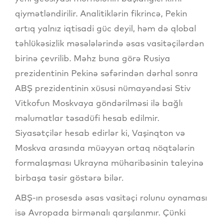
qiymətləndirilir. Analitiklərin fikrincə, Pekin
artıq yalnız iqtisadi güc deyil, həm də qlobal
təhlükəsizlik məsələlərində əsas vasitəçilərdən
birinə çevrilib. Məhz buna görə Rusiya
prezidentinin Pekinə səfərindən dərhal sonra
ABŞ prezidentinin xüsusi nümayəndəsi Stiv
Vitkofun Moskvaya göndərilməsi ilə bağlı
məlumatlar təsadüfi hesab edilmir.
Siyasətçilər hesab edirlər ki, Vaşinqton və
Moskva arasında müəyyən ortaq nöqtələrin
formalaşması Ukrayna müharibəsinin taleyinə
birbaşa təsir göstərə bilər.
ABŞ-ın prosesdə əsas vasitəçi rolunu oynaması
isə Avropada birmənalı qarşılanmır. Çünki