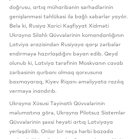
doğrusu, artıq müharibənin sərhədlərinin
genişlənməsi təhlükəsi ilə bağlı xəbərlər yayılır.
Belə ki, Rusiya Xarici Kəşfiyyat Xidməti
Ukrayna Silahlı Qüvvələrinin komandanlığının
Latviya ərazisindən Rusiyaya qarşı zərbələr
endirməyə hazırlaşdığını bəyan edib. Qeyd
olunub ki, Latviya tərəfinin Moskvanın cavab
zərbəsinin qurbanı olmaq qorxusuna
baxmayaraq, Kiyev Riqanı əməliyyata razılıq
verməyə inandırıb.
Ukrayna Xüsusi Təyinatlı Qüvvələrinin
məlumatına görə, Ukrayna Pilotsuz Sistemlər
Qüvvələrinin şəxsi heyəti artıq Latviyaya
yerləşdirilib. Onlar bir neçə hərbi bazada