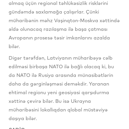
almaq üçün regional təhlükəsizlik risklərini
gündəmdə saxlamağa çalışırlar. Çünki
müharibənin məhz Vaşinqton-Moskva xəttində
əldə olunacaq razılaşma ilə başa çatması
Avropanın prosesə təsir imkanlarını azalda
bilər.
Digər tərəfdən, Latviyanın müharibəyə cəlb
edilməsi birbaşa NATO ilə bağlı olacaq ki, bu
da NATO ilə Rusiya arasında münasibətlərin
daha da gərginləşməsi deməkdir. Yaranan
ehtimal regionu yeni geosiyasi qarşıdurma
xəttinə çevirə bilər. Bu isə Ukrayna
müharibəsini lokallıqdan qlobal müstəviyə
daşıya bilər.