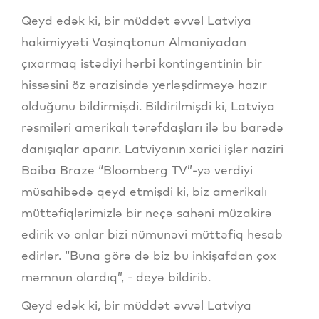
Qeyd edək ki, bir müddət əvvəl Latviya
hakimiyyəti Vaşinqtonun Almaniyadan
çıxarmaq istədiyi hərbi kontingentinin bir
hissəsini öz ərazisində yerləşdirməyə hazır
olduğunu bildirmişdi. Bildirilmişdi ki, Latviya
rəsmiləri amerikalı tərəfdaşları ilə bu barədə
danışıqlar aparır. Latviyanın xarici işlər naziri
Baiba Braze “Bloomberg TV”-yə verdiyi
müsahibədə qeyd etmişdi ki, biz amerikalı
müttəfiqlərimizlə bir neçə sahəni müzakirə
edirik və onlar bizi nümunəvi müttəfiq hesab
edirlər. “Buna görə də biz bu inkişafdan çox
məmnun olardıq”, - deyə bildirib.
Qeyd edək ki, bir müddət əvvəl Latviya