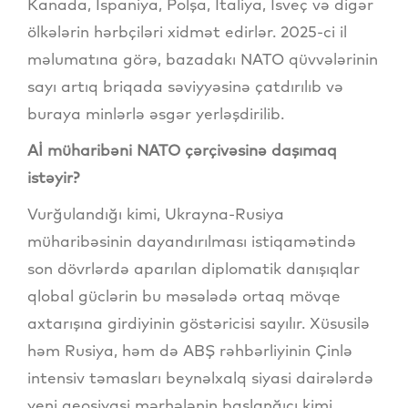
Kanada, İspaniya, Polşa, İtaliya, İsveç və digər
ölkələrin hərbçiləri xidmət edirlər. 2025-ci il
məlumatına görə, bazadakı NATO qüvvələrinin
sayı artıq briqada səviyyəsinə çatdırılıb və
buraya minlərlə əsgər yerləşdirilib.
Aİ müharibəni NATO çərçivəsinə daşımaq
istəyir?
Vurğulandığı kimi, Ukrayna-Rusiya
müharibəsinin dayandırılması istiqamətində
son dövrlərdə aparılan diplomatik danışıqlar
qlobal güclərin bu məsələdə ortaq mövqe
axtarışına girdiyinin göstəricisi sayılır. Xüsusilə
həm Rusiya, həm də ABŞ rəhbərliyinin Çinlə
intensiv təmasları beynəlxalq siyasi dairələrdə
yeni geosiyasi mərhələnin başlanğıcı kimi