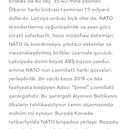
birlikdə isə bu say 35-40 minə yaxındır.
Ölkənin hərbi büdcəsi təxminən 1.9 milyard
dollardır. Latviya ordusu kiçik olsa da, NATO
standartlarına uyğunlaşdırılıb və əsas gücü
sürətli səfərbərlik, hava müdafiəsi sistemləri,
NATO ilə koordinasiya, pilotsuz sistemlər və
mexanikləşdirilmiş birliklər üzərində qurulub.
Latviyada daimi böyük ABŞ bazası yoxdur,
amma NATO-nun çoxmillətli hərbi qüvvələri
yerləşdirilib. Ən vacib baza 2019-cu ildə
fəaliyyətə başlayan Adazi “Şimal” çoxmillətli
qərargahıdır. Bu qərargah Alyansın Baltikyanı
ölkələrin təhlükəsizliyinin təmin olunmasında
mühüm rol oynayır. Burada Kanada
rəhbərliyində NATO briqadası yerləşir. Bazada