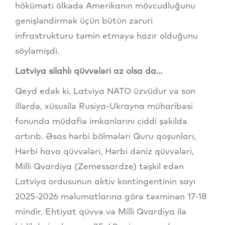
höküməti ölkədə Amerikanın mövcudluğunu
genişləndirmək üçün bütün zəruri
infrastrukturu təmin etməyə hazır olduğunu
söyləmişdi.
Latviya silahlı qüvvələri az olsa da...
Qeyd edək ki, Latviya NATO üzvüdur və son
illərdə, xüsusilə Rusiya-Ukrayna müharibəsi
fonunda müdafiə imkanlarını ciddi şəkildə
artırıb. Əsas hərbi bölmələri Quru qoşunları,
Hərbi hava qüvvələri, Hərbi dəniz qüvvələri,
Milli Qvardiya (Zemessardze) təşkil edən
Latviya ordusunun aktiv kontingentinin sayı
2025-2026 məlumatlarına görə təxminən 17-18
mindir. Ehtiyat qüvvə və Milli Qvardiya ilə