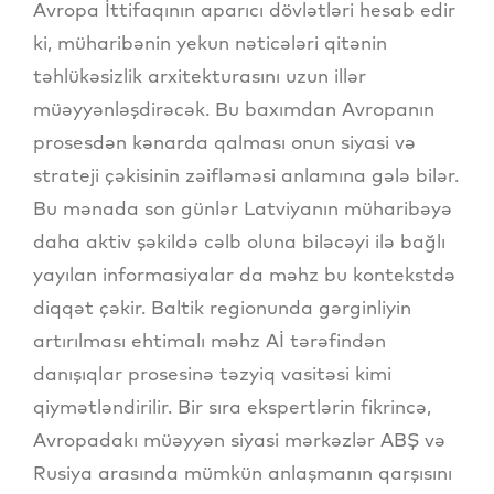
Avropa İttifaqının aparıcı dövlətləri hesab edir
ki, müharibənin yekun nəticələri qitənin
təhlükəsizlik arxitekturasını uzun illər
müəyyənləşdirəcək. Bu baxımdan Avropanın
prosesdən kənarda qalması onun siyasi və
strateji çəkisinin zəifləməsi anlamına gələ bilər.
Bu mənada son günlər Latviyanın müharibəyə
daha aktiv şəkildə cəlb oluna biləcəyi ilə bağlı
yayılan informasiyalar da məhz bu kontekstdə
diqqət çəkir. Baltik regionunda gərginliyin
artırılması ehtimalı məhz Aİ tərəfindən
danışıqlar prosesinə təzyiq vasitəsi kimi
qiymətləndirilir. Bir sıra ekspertlərin fikrincə,
Avropadakı müəyyən siyasi mərkəzlər ABŞ və
Rusiya arasında mümkün anlaşmanın qarşısını