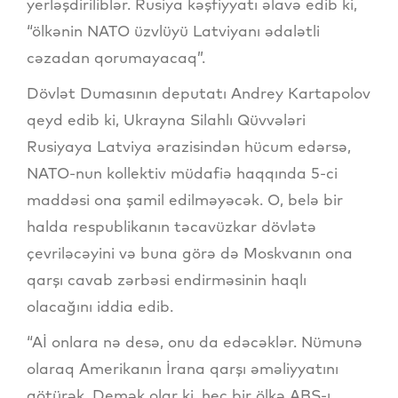
yerləşdiriliblər. Rusiya kəşfiyyatı əlavə edib ki,
“ölkənin NATO üzvlüyü Latviyanı ədalətli
cəzadan qorumayacaq”.
Dövlət Dumasının deputatı Andrey Kartapolov
qeyd edib ki, Ukrayna Silahlı Qüvvələri
Rusiyaya Latviya ərazisindən hücum edərsə,
NATO-nun kollektiv müdafiə haqqında 5-ci
maddəsi ona şamil edilməyəcək. O, belə bir
halda respublikanın təcavüzkar dövlətə
çevriləcəyini və buna görə də Moskvanın ona
qarşı cavab zərbəsi endirməsinin haqlı
olacağını iddia edib.
“Aİ onlara nə desə, onu da edəcəklər. Nümunə
olaraq Amerikanın İrana qarşı əməliyyatını
götürək. Demək olar ki, heç bir ölkə ABŞ-ı