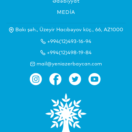
Ədəbiyyat
MEDİA
Bakı şəh., Üzeyir Hacıbəyov küç., 66, AZ1000
+994(12)493-16-94
+994(12)498-19-84
mail@yeniazerbaycan.com