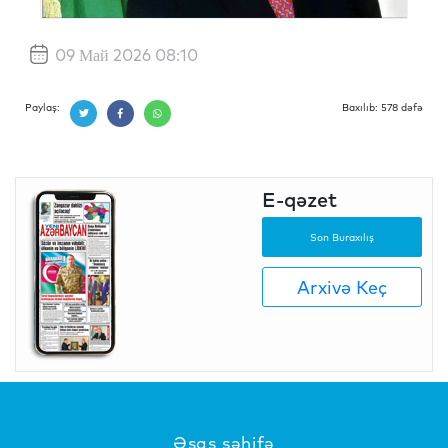
09 Май 2026 08:10
Paylaş:
Baxılıb: 578 dəfə
E-qəzet
Son Buraxılış
Arxivə Keç
Əsas səhifə