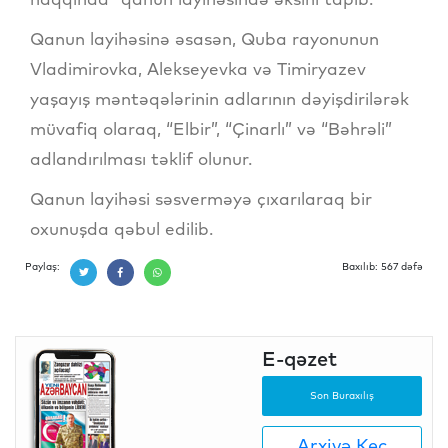
Qanun layihəsinə əsasən, Quba rayonunun
Vladimirovka, Alekseyevka və Timiryazev
yaşayış məntəqələrinin adlarının dəyişdirilərək
müvafiq olaraq, “Elbir”, “Çinarlı” və “Bəhrəli”
adlandırılması təklif olunur.
Qanun layihəsi səsverməyə çıxarılaraq bir
oxunuşda qəbul edilib.
Paylaş:
Baxılıb: 567 dəfə
E-qəzet
Son Buraxılış
Arxivə Keç