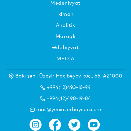
Mədəniyyat
İdman
Analitik
Maraqlı
Ədəbiyyat
MEDİA
Bakı şəh., Üzeyir Hacıbəyov küç., 66, AZ1000
+994(12)493-16-94
+994(12)498-19-84
mail@yeniazerbaycan.com