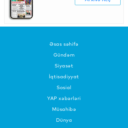
Əsas səhifə
Gündəm
Siyasət
İqtisadiyyat
Sosial
YAP xəbərləri
Müsahibə
Dünya