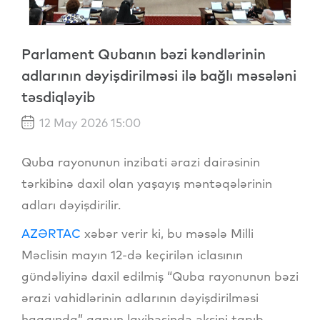
Parlament Qubanın bəzi kəndlərinin
adlarının dəyişdirilməsi ilə bağlı məsələni
təsdiqləyib
12 May 2026 15:00
Quba rayonunun inzibati ərazi dairəsinin
tərkibinə daxil olan yaşayış məntəqələrinin
adları dəyişdirilir.
AZƏRTAC
xəbər verir ki, bu məsələ Milli
Məclisin mayın 12-də keçirilən iclasının
gündəliyinə daxil edilmiş “Quba rayonunun bəzi
ərazi vahidlərinin adlarının dəyişdirilməsi
haqqında” qanun layihəsində əksini tapıb.