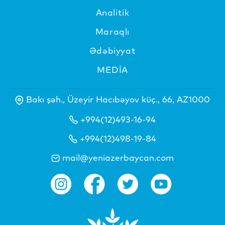
Analitik
Maraqlı
Ədəbiyyat
MEDİA
Bakı şəh., Üzeyir Hacıbəyov küç., 66, AZ1000
+994(12)493-16-94
+994(12)498-19-84
mail@yeniazerbaycan.com