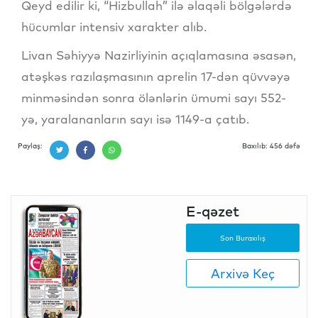
Qeyd edilir ki, “Hizbullah” ilə əlaqəli bölgələrdə
hücumlar intensiv xarakter alıb.
Livan Səhiyyə Nazirliyinin açıqlamasına əsasən,
atəşkəs razılaşmasının aprelin 17-dən qüvvəyə
minməsindən sonra ölənlərin ümumi sayı 552-
yə, yaralananların sayı isə 1149-a çatıb.
Paylaş:
Baxılıb: 456 dəfə
E-qəzet
Son Buraxılış
Arxivə Keç