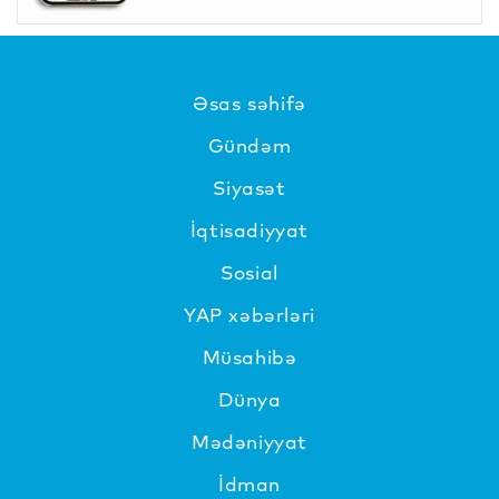
Əsas səhifə
Gündəm
Siyasət
İqtisadiyyat
Sosial
YAP xəbərləri
Müsahibə
Dünya
Mədəniyyat
İdman