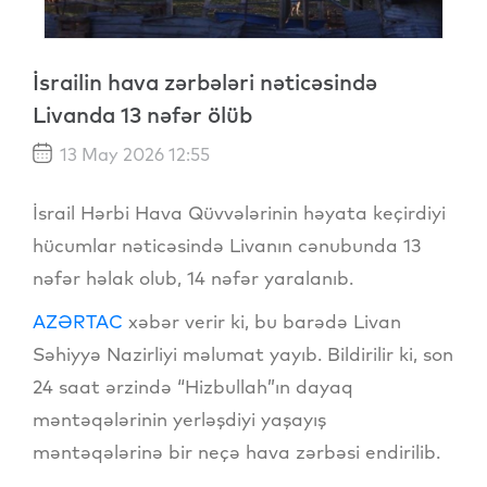
İsrailin hava zərbələri nəticəsində
Livanda 13 nəfər ölüb
13 May 2026 12:55
İsrail Hərbi Hava Qüvvələrinin həyata keçirdiyi
hücumlar nəticəsində Livanın cənubunda 13
nəfər həlak olub, 14 nəfər yaralanıb.
AZƏRTAC
xəbər verir ki, bu barədə Livan
Səhiyyə Nazirliyi məlumat yayıb. Bildirilir ki, son
24 saat ərzində “Hizbullah”ın dayaq
məntəqələrinin yerləşdiyi yaşayış
məntəqələrinə bir neçə hava zərbəsi endirilib.