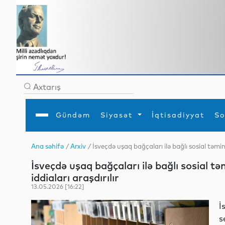
Gündəm
Siyasət
İqtisadiyyat
So
Ana səhifə
/
Arxiv
/ İsveçdə uşaq bağçaları ilə bağlı sosial təmin
Ana səhifə
Ədəbiyyat
Siyasət
Sosial
Dün
İsveçdə uşaq bağçaları ilə bağlı sosial t
Gündəm
MEDİA
Xarici siyasət
Turizm
İqtisadiyyat
Daxili siyasət
Elm
iddiaları araşdırılır
YAP
Din
13.05.2026 [16:22]
Analitika
Hadisə
Mədəniyyət
Diaspor
İ
Müsahibə
s