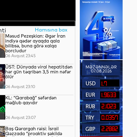
nti
Hamısına bax
Məsud Pezeşkian: Əgər İran
indiyə qədər ayaqda qala
bilibsə, buna görə xalqa
borcludur
06 Avqust 23:45
ÜST: Dünyada viral hepatitdən
MƏZƏNNƏLƏR
07.08.2026
hər gün təqribən 3,5 min nəfər
ölür
1.7
06 Avqust 23:10
1.9633
KL: “Qarabağ” səfərdən
məğlub qayıdır
2.1023
0.0357
06 Avqust 23:07
Baş Qərargah rəisi: İsrail
2.2882
Qəzzada “proaktiv şəkildə