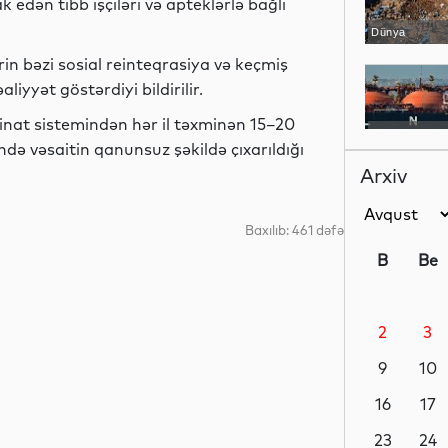
edən tibb işçiləri və apteklərlə bağlı
Dünya
in bəzi sosial reinteqrasiya və keçmiş
yyət göstərdiyi bildirilir.
inat sistemindən hər il təxminən 15–20
Dünya
ndə vəsaitin qanunsuz şəkildə çıxarıldığı
Arxiv
Baxılıb: 461 dəfə
Dünya
B
Be
2
3
Dünya
9
10
16
17
Siyasət
23
24