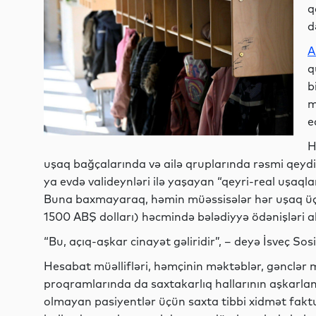
q
d
A
q
b
m
e
H
uşaq bağçalarında və ailə qruplarında rəsmi qeydiy
ya evdə valideynləri ilə yaşayan “qeyri-real uşaqla
Buna baxmayaraq, həmin müəssisələr hər uşaq üç
1500 ABŞ dolları) həcmində bələdiyyə ödənişləri 
“Bu, açıq-aşkar cinayət gəliridir”, – deyə İsveç Sosi
Hesabat müəllifləri, həmçinin məktəblər, gənclər mə
proqramlarında da saxtakarlıq hallarının aşkarla
olmayan pasiyentlər üçün saxta tibbi xidmət faktu