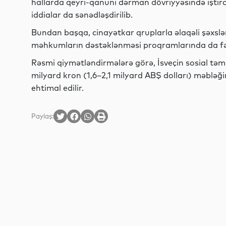
hallarda qeyri-qanuni dərman dövriyyəsində iştirak 
iddialar da sənədləşdirilib.
Bundan başqa, cinayətkar qruplarla əlaqəli şəxslər
məhkumların dəstəklənməsi proqramlarında da fəali
Rəsmi qiymətləndirmələrə görə, İsveçin sosial təm
milyard kron (1,6–2,1 milyard ABŞ dolları) məbləği
ehtimal edilir.
Paylaş: