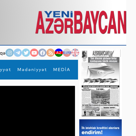
qə
AZ
RU
EN
yyat
Mədəniyyət
MEDİA
×