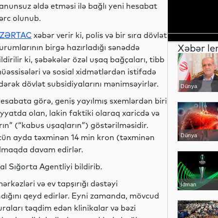
anunsuz əldə etməsi ilə bağlı yeni hesabat
ərc olunub.
ZƏRTAC
xəbər verir ki, polis və bir sıra dövlət
Xəbər le
urumlarının birgə hazırladığı sənəddə
ildirilir ki, şəbəkələr özəl uşaq bağçaları, tibb
üəssisələri və sosial xidmətlərdən istifadə
dərək dövlət subsidiyalarını mənimsəyirlər.
Dünya
esabata görə, geniş yayılmış sxemlərdən biri
yatda olan, lakin faktiki olaraq xaricdə və
rın” (“kabus uşaqların”) göstərilməsidir.
ün ayda təxminən 14 min kron (təxminən
Dünya
almaqda davam edirlər.
al Sığorta Agentliyi bildirib.
rkəzləri və ev tapşırığı dəstəyi
İdman
ndığını qeyd edirlər. Eyni zamanda, mövcud
raları təqdim edən klinikalar və bəzi