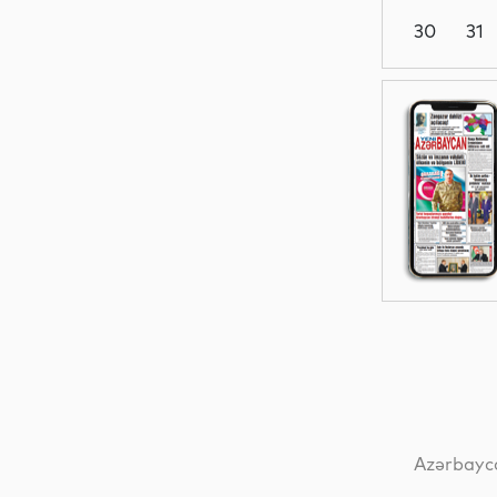
30
31
Siyasət
Dünya
Dünya
Dünya
Azərbayca