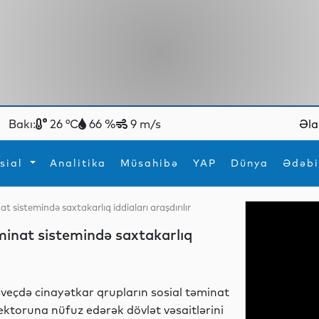
Bakı:
26 °C
66 %
9 m/s
Əla
sial
Analitika
Müsahibə
YAP
Dünya
Ədəbi
at sistemində saxtakarlıq iddiaları araşdırılır
ya
İdman
Maraqlı
əminat sistemində saxtakarlıq
İdman
Yeni texnologiyalar
sveçdə cinayətkar qrupların sosial təminat
ektoruna nüfuz edərək dövlət vəsaitlərini