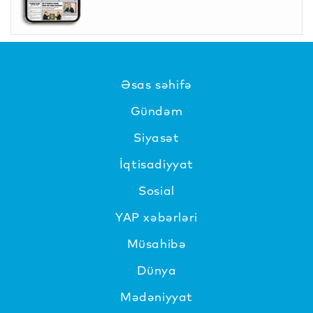
Əsas səhifə
Gündəm
Siyasət
İqtisadiyyat
Sosial
YAP xəbərləri
Müsahibə
Dünya
Mədəniyyat