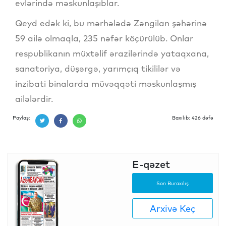
evlərində məskunlaşıblar.
Qeyd edək ki, bu mərhələdə Zəngilan şəhərinə
59 ailə olmaqla, 235 nəfər köçürülüb. Onlar
respublikanın müxtəlif ərazilərində yataqxana,
sanatoriya, düşərgə, yarımçıq tikililər və
inzibati binalarda müvəqqəti məskunlaşmış
ailələrdir.
Paylaş:
Baxılıb: 426 dəfə
E-qəzet
Son Buraxılış
Arxivə Keç