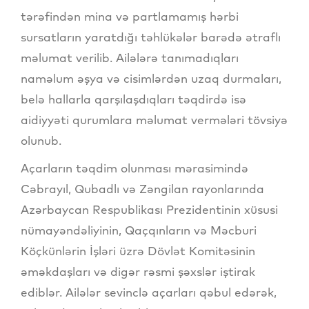
tərəfindən mina və partlamamış hərbi
sursatların yaratdığı təhlükələr barədə ətraflı
məlumat verilib. Ailələrə tanımadıqları
naməlum əşya və cisimlərdən uzaq durmaları,
belə hallarla qarşılaşdıqları təqdirdə isə
aidiyyəti qurumlara məlumat vermələri tövsiyə
olunub.
Açarların təqdim olunması mərasimində
Cəbrayıl, Qubadlı və Zəngilan rayonlarında
Azərbaycan Respublikası Prezidentinin xüsusi
nümayəndəliyinin, Qaçqınların və Məcburi
Köçkünlərin İşləri üzrə Dövlət Komitəsinin
əməkdaşları və digər rəsmi şəxslər iştirak
ediblər. Ailələr sevinclə açarları qəbul edərək,