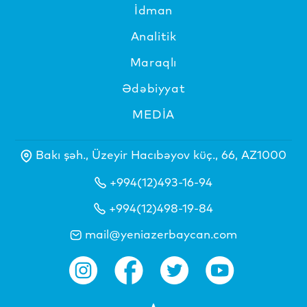
İdman
Analitik
Maraqlı
Ədəbiyyat
MEDİA
Bakı şəh., Üzeyir Hacıbəyov küç., 66, AZ1000
+994(12)493-16-94
+994(12)498-19-84
mail@yeniazerbaycan.com