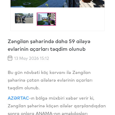
Zəngilan şəhərində daha 59 ailəyə
evlərinin açarları təqdim olunub
13 May 2026 15:12
Bu gün növbəti köç karvanı ilə Zəngilan
şəhərinə çatan ailələrə evlərinin açarları
təqdim olunub.
AZƏRTAC
-ın bölgə müxbiri xəbər verir ki,
Zəngilan şəhərinə köçən ailələr qarşılandıqdan
sonra onlara ANAMA-nın əməkdaşları