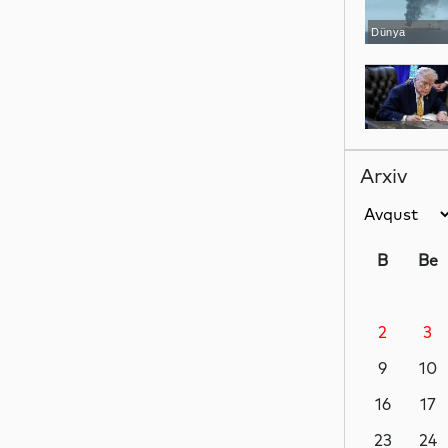
Dünya
Dünya
Arxiv
Hadisə
B
Be
2
3
Dünya
9
10
16
17
Siyasət
23
24