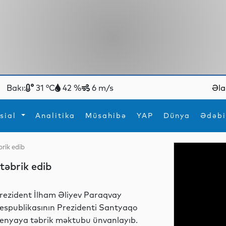
Bakı:
31 °C
42 %
6 m/s
Əla
sial
Analitika
Müsahibə
YAP
Dünya
Ədəbi
brik edib
ya
İdman
Maraqlı
təbrik edib
İdman
Yeni texnologiyalar
rezident İlham Əliyev Paraqvay
espublikasının Prezidenti Santyaqo
enyaya təbrik məktubu ünvanlayıb.