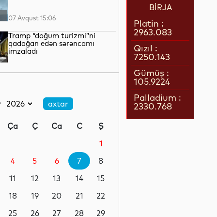
BİRJA
07 Avqust 15:06
Platin :
2963.083
Tramp “doğum turizmi”ni
qadağan edən sərəncamı
Qızıl :
imzaladı
7250.143
07 Avqust 14:45
Gümüş :
105.9224
Cəlilabadda avtomobil 50
metrlik hündürlükdən aşıb, 4
Palladium :
nəfər xəsarət alıb
2330.768
07 Avqust 14:19
Ça
Ç
Ca
C
Ş
Dəməşqdə mikroavtobus
partladılıb, 2 nəfər həlak olub
1
4
5
6
7
8
07 Avqust 13:50
11
12
13
14
15
Azərbaycan Malayziyaya yeni
səfir təyin edib
18
19
20
21
22
25
26
27
28
29
07 Avqust 13:28