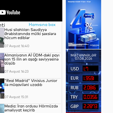
nti
Hamısına bax
Husi silahlıları Səudiyyə
Ərəbistanında mülki şəxslərə
hücum ediblər
07 Avqust 16:40
Almaniyanın Aİ ÜDM-dəki payı
MƏZƏNNƏLƏR
07.08.2026
son 15 ilin ən aşağı səviyyəsinə
düşüb
1.7
07 Avqust 16:23
1.9591
"Real Madrid" Vinisius Junior
ilə müqaviləni uzadıb
2.0816
0.0356
07 Avqust 15:31
Media: İran ordusu Hörmüzdə
2.2873
əməliyyat keçirib