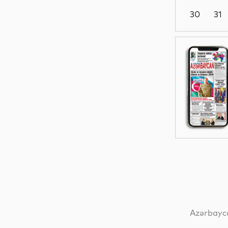
30
31
Gündəm
Siyasət
Siyasət
Dünya
Azərbayca