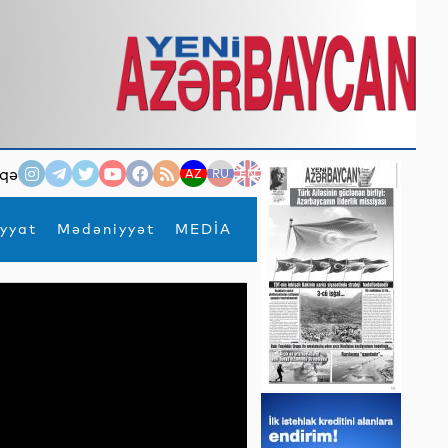
qə
AZ
RU
EN
yyat
Mədəniyyət
MEDİA
×