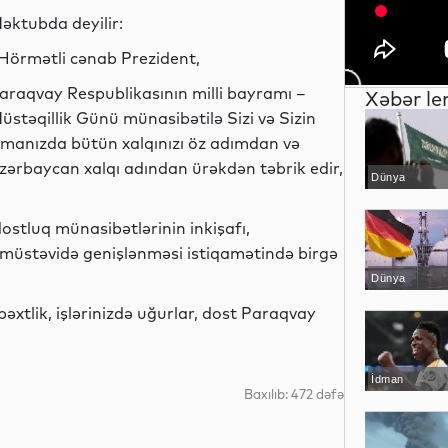
əktubda deyilir:
Hörmətli cənab Prezident,
araqvay Respublikasının milli bayramı –
Xəbər le
üstəqillik Günü münasibətilə Sizi və Sizin
imanızda bütün xalqınızı öz adımdan və
zərbaycan xalqı adından ürəkdən təbrik edir,
Dünya
ostluq münasibətlərinin inkişafı,
i müstəvidə genişlənməsi istiqamətində birgə
Dünya
tlik, işlərinizdə uğurlar, dost Paraqvay
İdman
Baxılıb: 472 dəfə