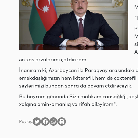
M
"
P
M
s
A
ən xoş arzularımı çatdırıram.
İnanıram ki, Azərbaycan ilə Paraqvay arasındakı d
əməkdaşlığımızın həm ikitərəfli, həm də çoxtərəfl
səylərimizi bundan sonra da davam etdirəcəyik.
Bu bayram günündə Sizə möhkəm cansağlığı, xoşbəx
xalqına əmin-amanlıq və rifah diləyirəm".
Paylaş: