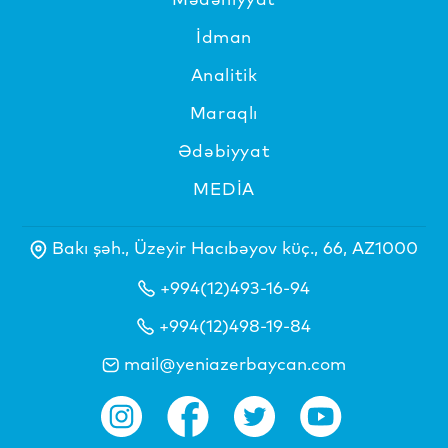
İdman
Analitik
Maraqlı
Ədəbiyyat
MEDİA
Bakı şəh., Üzeyir Hacıbəyov küç., 66, AZ1000
+994(12)493-16-94
+994(12)498-19-84
mail@yeniazerbaycan.com