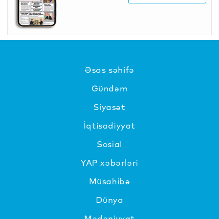
Əsas səhifə
Gündəm
Siyasət
İqtisadiyyat
Sosial
YAP xəbərləri
Müsahibə
Dünya
Mədəniyyat