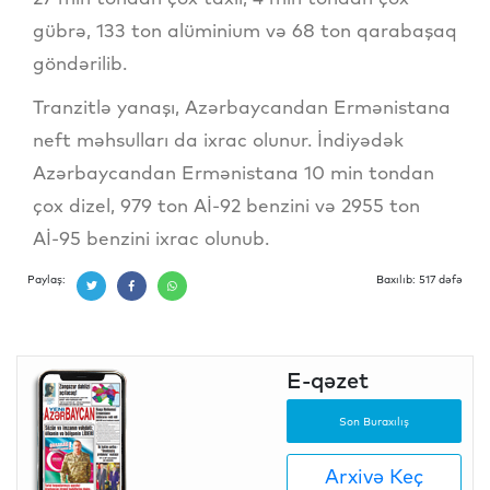
gübrə, 133 ton alüminium və 68 ton qarabaşaq
göndərilib.
Tranzitlə yanaşı, Azərbaycandan Ermənistana
neft məhsulları da ixrac olunur. İndiyədək
Azərbaycandan Ermənistana 10 min tondan
çox dizel, 979 ton Aİ-92 benzini və 2955 ton
Aİ-95 benzini ixrac olunub.
Paylaş:
Baxılıb: 517 dəfə
E-qəzet
Son Buraxılış
Arxivə Keç