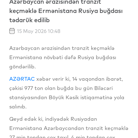
Azərbaycan ərazisindən tranzit
keçməklə Ermənistana Rusiya buğdası
tədarük edilib
15 May 2026 10:48
Azərbaycan ərazisindən tranzit keçməklə
Ermənistana növbəti dəfə Rusiya buğdası
göndərilib.
AZƏRTAC
xəbər verir ki, 14 vaqondan ibarət,
çəkisi 977 ton olan buğda bu gün Biləcəri
stansiyasından Böyük Kəsik istiqamətinə yola
salınıb.
Qeyd edək ki, indiyədək Rusiyadan
Ermənistana Azərbaycandan tranzit keçməklə
27 min tondan çox taxıl, 4 min tondan çox