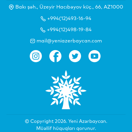
Bakı şəh., Üzeyir Hacıbəyov küç., 66, AZ1000
+994(12)493-16-94
+994(12)498-19-84
mail@yeniazerbaycan.com
© Copyright 2026.
Yeni Azərbaycan
.
Müəllif hüquqları qorunur.