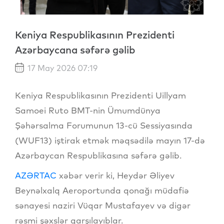
Keniya Respublikasının Prezidenti
Azərbaycana səfərə gəlib
17 May 2026 07:19
Keniya Respublikasının Prezidenti Uillyam
Samoei Ruto BMT-nin Ümumdünya
Şəhərsalma Forumunun 13-cü Sessiyasında
(WUF13) iştirak etmək məqsədilə mayın 17-də
Azərbaycan Respublikasına səfərə gəlib.
AZƏRTAC
xəbər verir ki, Heydər Əliyev
Beynəlxalq Aeroportunda qonağı müdafiə
sənayesi naziri Vüqar Mustafayev və digər
rəsmi şəxslər qarşılayıblar.