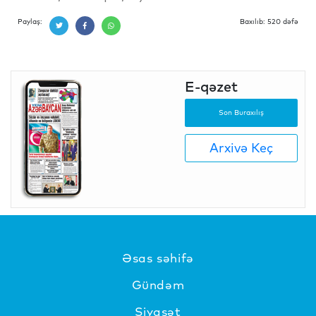
Paylaş:
Baxılıb: 520 dəfə
E-qəzet
Son Buraxılış
Arxivə Keç
Əsas səhifə
Gündəm
Siyasət