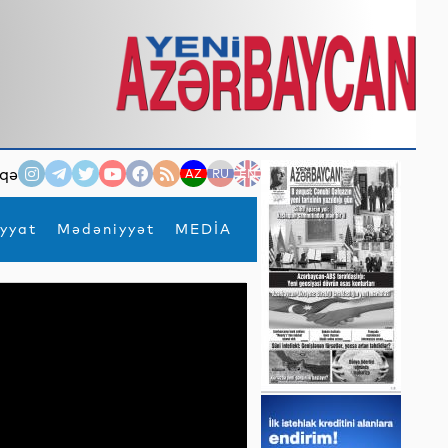
qə
AZ
RU
EN
yyat
Mədəniyyət
MEDİA
×