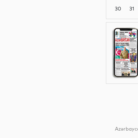
30
31
Siyasət
Siyasət
Dünya
Dünya
Azərbayca