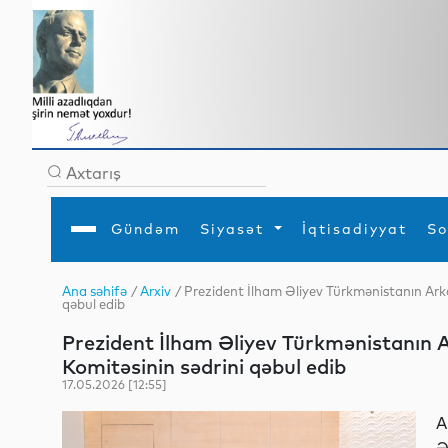
Gündəm
Siyasət
İqtisadiyyat
So
Ana səhifə
/
Arxiv
/ Prezident İlham Əliyev Türkmənistanın Arka
qəbul edib
Ana səhifə
Ədəbiyyat
Siyasət
Sosial
Dün
Gündəm
MEDİA
Xarici siyasət
Turizm
Prezident İlham Əliyev Türkmənistanın A
İqtisadiyyat
Daxili siyasət
Elm
Komitəsinin sədrini qəbul edib
YAP
Din
Analitika
Hadisə
17.05.2026 [12:55]
Mədəniyyət
Diaspor
Müsahibə
A