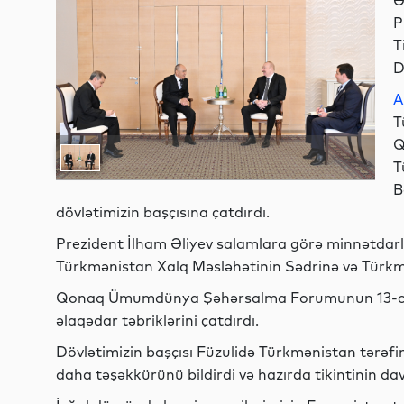
Ə
P
T
D
A
T
Q
T
B
dövlətimizin başçısına çatdırdı.
Prezident İlham Əliyev salamlara görə minnətdarlığ
Türkmənistan Xalq Məsləhətinin Sədrinə və Türkmə
Qonaq Ümumdünya Şəhərsalma Forumunun 13-cü Se
əlaqədar təbriklərini çatdırdı.
Dövlətimizin başçısı Füzulidə Türkmənistan tərəfi
daha təşəkkürünü bildirdi və hazırda tikintinin da