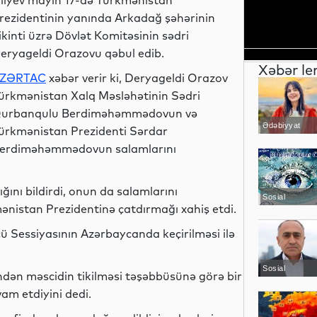
liyev mayın 17-də Türkmənistan
rezidentinin yanında Arkadağ şəhərinin
ikinti üzrə Dövlət Komitəsinin sədri
eryageldi Orazovu qəbul edib.
Xəbər le
ZƏRTAC
xəbər verir ki, Deryageldi Orazov
ürkmənistan Xalq Məsləhətinin Sədri
urbanqulu Berdiməhəmmədovun və
Ədəbiyyat
ürkmənistan Prezidenti Sərdar
erdiməhəmmədovun salamlarını
ını bildirdi, onun da salamlarını
Sosial
nistan Prezidentinə çatdırmağı xahiş etdi.
ssiyasının Azərbaycanda keçirilməsi ilə
Sosial
ndən məscidin tikilməsi təşəbbüsünə görə bir
vam etdiyini dedi.