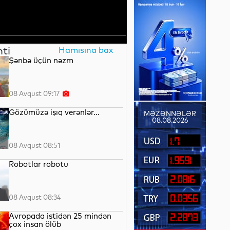
nti
Hamısına bax
Şənbə üçün nəzm
08 Avqust 09:17
Gözümüzə işıq verənlər...
MƏZƏNNƏLƏR
08.08.2026
1.7
08 Avqust 08:51
1.9591
Robotlar robotu
2.0816
08 Avqust 08:34
0.0356
Avropada istidən 25 mindən
2.2873
çox insan ölüb