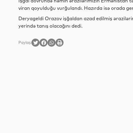
İşğal dövründə həmin ərazilərimizin Ermənistan tə
viran qoyulduğu vurğulandı. Hazırda isə orada geniş
Deryageldi Orazov işğaldan azad edilmiş ərazilərim
yerində tanış olacağını dedi.
Paylaş: