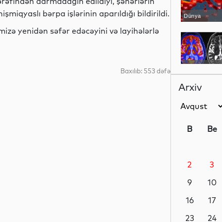
rəfindən darmadağın edildiyi, şəhərlərin
miqyaslı bərpa işlərinin aparıldığı bildirildi.
Dünya
izə yenidən səfər edəcəyini və layihələrlə
Maraqlı
Baxılıb: 553 dəfə
Arxiv
Maraqlı
B
Be
2
3
Analitik
9
10
16
17
Siyasət
23
24