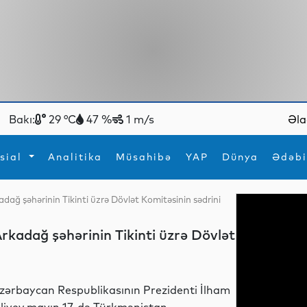
Bakı:
29 °C
47 %
1 m/s
Əla
sial
Analitika
Müsahibə
YAP
Dünya
Ədəbi
dağ şəhərinin Tikinti üzrə Dövlət Komitəsinin sədrini
ya
İdman
Maraqlı
İdman
Yeni texnologiyalar
rkadağ şəhərinin Tikinti üzrə Dövlət
zərbaycan Respublikasının Prezidenti İlham