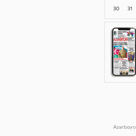
30
31
Siyasət
Sosial
MEDİA
MEDİA
Azərbayca