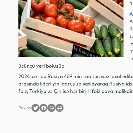
ü
A
A
R
t
i
m
T
üçüncü yeri bölüşüb.
2024-cü ildə Rusiya 469 min ton tərəvəz idxal edib
arasında liderliyini qoruyub saxlayaraq Rusiya idx
faiz, Türkiyə və Çin isə hər biri 11faiz paya malikdir
Paylaş: