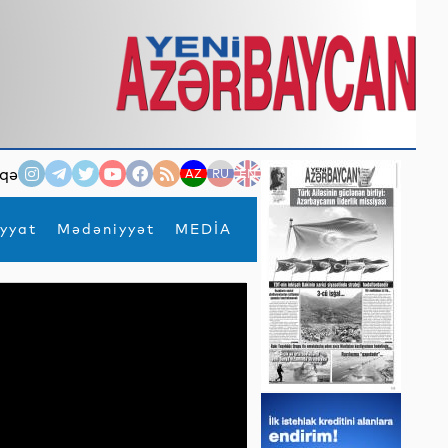
qə
AZ
RU
EN
yyat
Mədəniyyət
MEDİA
×