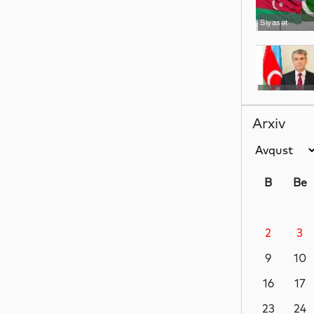
Siyasət
Siyasət
Arxiv
Dünya
B
Be
2
3
Siyasət
9
10
16
17
MEDİA
23
24