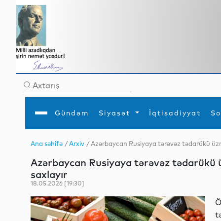
Gündəm
Siyasət
İqtisadiyyat
So
Ana səhifə
/
Arxiv
/ Azərbaycan Rusiyaya tərəvəz tədarükü üzrə
Ana səhifə
Ədəbiyyat
Siyasət
Sosial
Dün
Azərbaycan Rusiyaya tərəvəz tədarükü ü
Gündəm
MEDİA
Xarici siyasət
Turizm
İqtisadiyyat
Daxili siyasət
Elm
saxlayır
YAP
Din
18.05.2026 [19:30]
Analitika
Hadisə
Mədəniyyət
Diaspor
Ö
Müsahibə
t