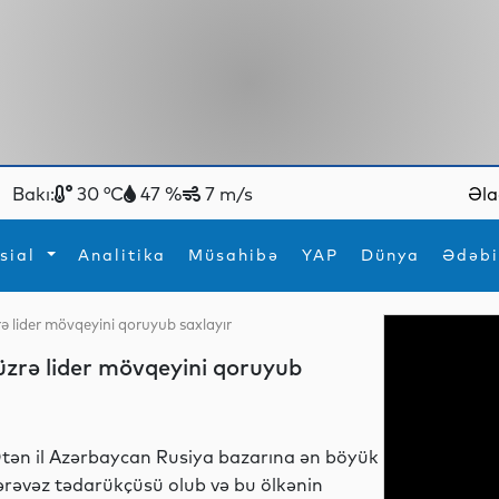
Bakı:
30 °C
47 %
7 m/s
Əla
sial
Analitika
Müsahibə
YAP
Dünya
Ədəbi
 lider mövqeyini qoruyub saxlayır
ya
İdman
Maraqlı
zrə lider mövqeyini qoruyub
İdman
Yeni texnologiyalar
tən il Azərbaycan Rusiya bazarına ən böyük
ərəvəz tədarükçüsü olub və bu ölkənin