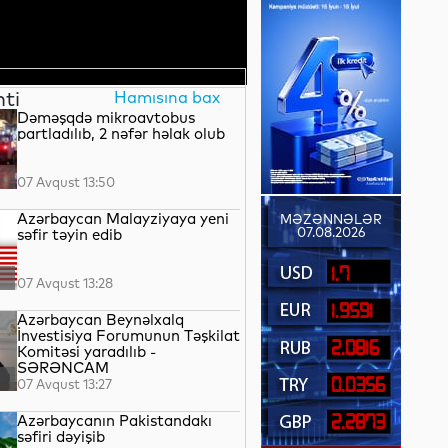
nti
Hamısına bax
Dəməşqdə mikroavtobus
partladılıb, 2 nəfər həlak olub
07 Avqust 13:50
Azərbaycan Malayziyaya yeni
MƏZƏNNƏLƏR
07.08.2026
səfir təyin edib
1.7
07 Avqust 13:28
1.9591
Azərbaycan Beynəlxalq
İnvestisiya Forumunun Təşkilat
2.0816
Komitəsi yaradılıb -
SƏRƏNCAM
0.0356
07 Avqust 13:27
Azərbaycanın Pakistandakı
2.2873
səfiri dəyişib