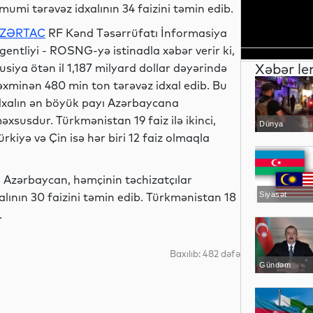
mumi tərəvəz idxalının 34 faizini təmin edib.
ZƏRTAC
RF Kənd Təsərrüfatı İnformasiya
gentliyi - ROSNG-yə istinadla xəbər verir ki,
Xəbər le
usiya ötən il 1,187 milyard dollar dəyərində
əxminən 480 min ton tərəvəz idxal edib. Bu
dxalın ən böyük payı Azərbaycana
əxsusdur. Türkmənistan 19 faiz ilə ikinci,
Dünya
ürkiyə və Çin isə hər biri 12 faiz olmaqla
. Azərbaycan, həmçinin təchizatçılar
alının 30 faizini təmin edib. Türkmənistan 18
Siyasət
.
Baxılıb: 482 dəfə
Gündəm