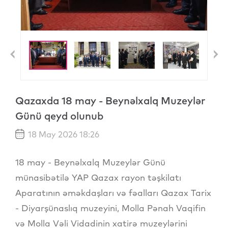
Previous
N
Qazaxda 18 may - Beynəlxalq Muzeylər
Günü qeyd olunub
18 May 2026 18:26
18 may - Beynəlxalq Muzeylər Günü
münasibətilə YAP Qazax rayon təşkilatı
Aparatının əməkdaşları və fəalları Qazax Tarix
- Diyarşünaslıq muzeyini, Molla Pənah Vaqifin
və Molla Vəli Vidadinin xatirə muzeylərini