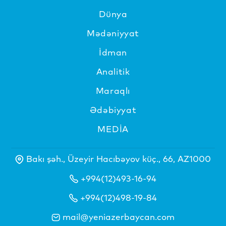
Dünya
Mədəniyyat
İdman
Analitik
Maraqlı
Ədəbiyyat
MEDİA
Bakı şəh., Üzeyir Hacıbəyov küç., 66, AZ1000
+994(12)493-16-94
+994(12)498-19-84
mail@yeniazerbaycan.com