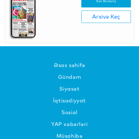
Son Buraxılış
Arxivə Keç
Əsas səhifə
Gündəm
Siyasət
İqtisadiyyat
Sosial
YAP xəbərləri
Müsahibə