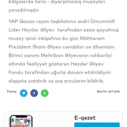
bölgələrdə tarix - diyarşünaslıq muzeyləri
yaradılmışdır.
YAP Qazax rayon təşkilatının sədri Ümummilli
Lider Heydər Əliyev tərəfindən əsası qoyulmuş
muzey işinin inkişafının bu gün Möhtərəm
Prezident İlham Əliyev cənabları və ölkəmizin
Birinci xanımı Mehriban Əliyevanın rəhbərliyi
altında fəaliyyət göstərən Heydər Əliyev
Fondu tərəfindən uğurla davam etdirildiyini
diqqətə çatdırıb və xoş arzularını bildirib.
Paylaş:
Baxılıb: 467 dəfə
E-qəzet