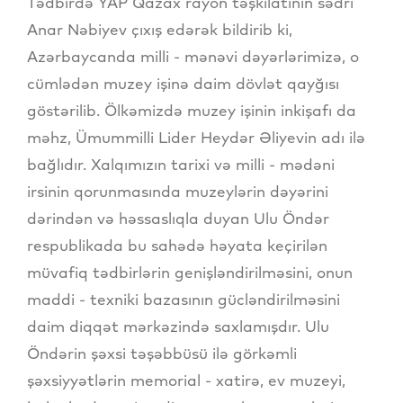
Tədbirdə YAP Qazax rayon təşkilatının sədri
Anar Nəbiyev çıxış edərək bildirib ki,
Azərbaycanda milli - mənəvi dəyərlərimizə, o
cümlədən muzey işinə daim dövlət qayğısı
göstərilib. Ölkəmizdə muzey işinin inkişafı da
məhz, Ümummilli Lider Heydər Əliyevin adı ilə
bağlıdır. Xalqımızın tarixi və milli - mədəni
irsinin qorunmasında muzeylərin dəyərini
dərindən və həssaslıqla duyan Ulu Öndər
respublikada bu sahədə həyata keçirilən
müvafiq tədbirlərin genişləndirilməsini, onun
maddi - texniki bazasının gücləndirilməsini
daim diqqət mərkəzində saxlamışdır. Ulu
Öndərin şəxsi təşəbbüsü ilə görkəmli
şəxsiyyətlərin memorial - xatirə, ev muzeyi,