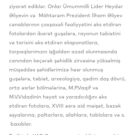
ziyarət ediblər. Onlar Ümummilli Lider Heydər
Əliyevin və Möhtərəm Prezident İlham Əliyev
cənablarının çoxşaxəli fəaliyyətini əks etdirən
fotolardan ibarət guşələrə, rayonun təbiətini
və tarixini əks etdirən eksponatlara,
torpaqlarımızın işğaldan azad olunmasında
canından keçərək şəhidlik zirvəsinə yüksəlmiş
müqəddəs şəhidlərimizə həsr olunmuş
guşələrə, təbiət, arxeologiya, qədim daş dövrü,
orta əsrlər bölmələrinə, M.P.Vaqif və
M.V.Vidadinin həyat və yaradıcılığını əks
etdirən fotolara, XVIII əsrə aid məişət, bəzək
əşyalarına, paltarlara, silahlara, tablolara və s.
baxıblar.