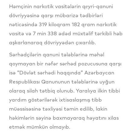
Həmçinin narkоtik vasitələrin qеyri-qanuni
dövriyyəsinə qarşı mübarizə tədbirləri
nəticəsində 319 kiloqram 182 qram narkоtik
vasitə və 7 min 338 ədəd müxtəlif tərkibli həb
aşkarlanaraq dövriyyədən çıxarılıb.
Sərhədçilərin qanuni tələblərinə məhəl
qoymayan bir nəfər sərhəd pozucusuna qarşı
isə “Dövlət sərhədi haqqında” Azərbaycan
Respublikası Qanununun tələblərinə uyğun
olaraq silah tətbiq olunub. Yaralıya ilkin tibbi
yardım göstərilərək ixtisaslaşmış tibb
müəssisəsinə təxliyəsi təmin edilib, lakin
həkimlərin səyinə baxmayaraq həyatını xilas
etmək mümkün olmayıb.