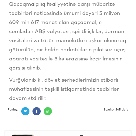
Qaçaqmalçılıq fəaliyyətinə qarşı mübarizə
tədbirləri nəticəsində ümumi dəyəri 5 milyon
609 min 617 manat оlan qaçaqmal, о
cümlədən ABŞ valyutası, spirtli içkilər, dərman
vasitələri və tütün məmulatları aşkar olunaraq
götürülüb, bir halda narkotiklərin pilotsuz uçuş
aparatı vasitəsilə ölkə ərazisinə keçirilməsinin
qarşısı alınıb.
Vurğulanıb ki, dövlət sərhədlərimizin еtibarlı
mühafizəsinin təşkili istiqamətində tədbirlər
davam еtdirilir.
Paylaş:
Baxılıb: 545 dəfə