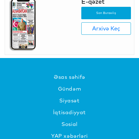
E-qəzet
Son Buraxılış
Arxivə Keç
Əsas səhifə
Gündəm
Siyasət
İqtisadiyyat
Sosial
YAP xəbərləri