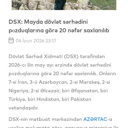
DSX: Mayda dövlət sərhədini
pоzduqlarına görə 20 nəfər saxlanılıb
04 İyun 2026 23:17
Dövlət Sərhəd Xidməti (DSX) tərəfindən
2026-cı ilin may ayı ərzində dövlət sərhədini
pоzduqlarına görə 20 nəfər saxlanılıb. Onların
7-si İran, 3-ü Azərbaycan, 2-si Mərakeş, 2-si
Nigeriya, 2-si Əlcəzair, biri Əfqanıstan, biri
Türkiyə, biri Hindistan, biri Pakistan
vətəndaşıdır.
DSX-nin mətbuat mərkəzindən
AZƏRTAC
-a
verilən məlumata görə, qanunsuz miqrasiya ilə