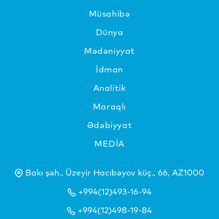
Müsahibə
Dünya
Mədəniyyat
İdman
Analitik
Maraqlı
Ədəbiyyat
MEDİA
Bakı şəh., Üzeyir Hacıbəyov küç., 66, AZ1000
+994(12)493-16-94
+994(12)498-19-84