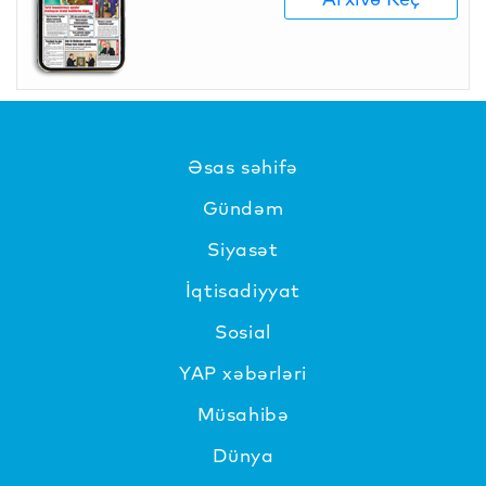
Əsas səhifə
Gündəm
Siyasət
İqtisadiyyat
Sosial
YAP xəbərləri
Müsahibə
Dünya