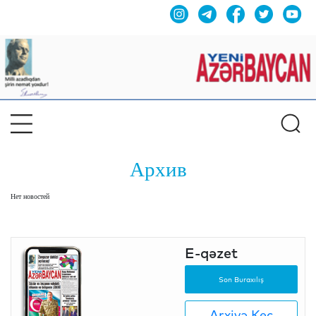
Архив
Нет новостей
E-qəzet
Son Buraxılış
Arxivə Keç