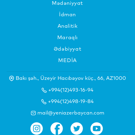
Mədəniyyat
İdman
Analitik
Maraqlı
Ədəbiyyat
MEDİA
Bakı şəh., Üzeyir Hacıbəyov küç., 66, AZ1000
+994(12)493-16-94
+994(12)498-19-84
mail@yeniazerbaycan.com