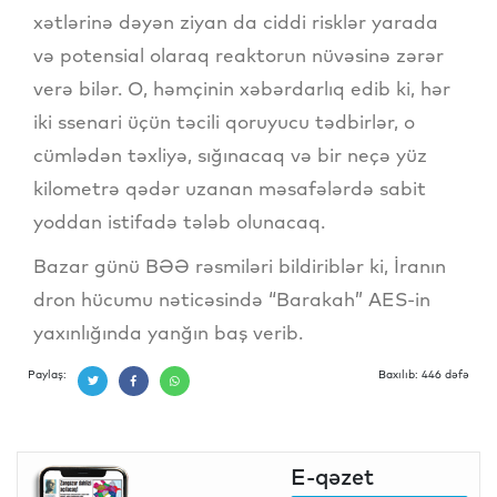
xətlərinə dəyən ziyan da ciddi risklər yarada
və potensial olaraq reaktorun nüvəsinə zərər
verə bilər. O, həmçinin xəbərdarlıq edib ki, hər
iki ssenari üçün təcili qoruyucu tədbirlər, o
cümlədən təxliyə, sığınacaq və bir neçə yüz
kilometrə qədər uzanan məsafələrdə sabit
yoddan istifadə tələb olunacaq.
Bazar günü BƏƏ rəsmiləri bildiriblər ki, İranın
dron hücumu nəticəsində “Barakah” AES-in
yaxınlığında yanğın baş verib.
Paylaş:
Baxılıb: 446 dəfə
E-qəzet