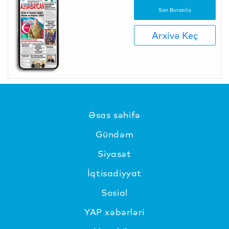
Son Buraxılış
Arxivə Keç
Əsas səhifə
Gündəm
Siyasət
İqtisadiyyat
Sosial
YAP xəbərləri