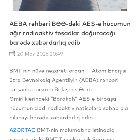
AEBA rəhbəri BƏƏ-dəki AES-ə hücumun
ağır radioaktiv fəsadlar doğuracağı
barədə xəbərdarlıq edib
20 May 2026 20:49
BMT-nin nüvə nəzarəti orqanı – Atom Enerjisi
üzrə Beynəlxalq Agentliyin (AEBA) rəhbəri
çərşənbə axşamı Birləşmiş Ərəb
Əmirliklərindəki “Barakah” AES-ə birbaşa
hücumun ciddi radioaktiv nəticələrə səbəb ola
biləcəyi barədə xəbərdarlıq edib.
AZƏRTAC
BMT-nin məlumatına istinadla
xəbər verir ki, BMT Təhlükəsizlik Şurasının