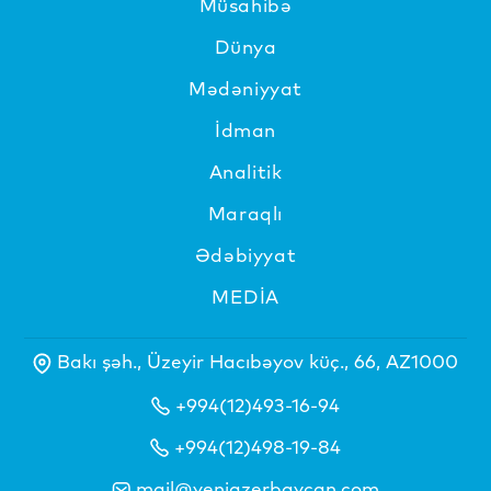
Müsahibə
Dünya
Mədəniyyat
İdman
Analitik
Maraqlı
Ədəbiyyat
MEDİA
Bakı şəh., Üzeyir Hacıbəyov küç., 66, AZ1000
+994(12)493-16-94
+994(12)498-19-84
mail@yeniazerbaycan.com