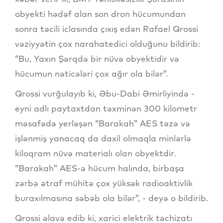
obyekti hədəf alan son dron hücumundan
sonra təcili iclasında çıxış edən Rafael Qrossi
vəziyyətin çox narahatedici olduğunu bildirib:
“Bu, Yaxın Şərqdə bir nüvə obyektidir və
hücumun nəticələri çox ağır ola bilər”.
Qrossi vurğulayıb ki, Əbu-Dabi Əmirliyində -
eyni adlı paytaxtdan təxminən 300 kilometr
məsafədə yerləşən “Barakah” AES təzə və
işlənmiş yanacaq da daxil olmaqla minlərlə
kiloqram nüvə materialı olan obyektdir.
“Barakah” AES-ə hücum halında, birbaşa
zərbə ətraf mühitə çox yüksək radioaktivlik
buraxılmasına səbəb ola bilər”, - deyə o bildirib.
Qrossi əlavə edib ki, xarici elektrik təchizatı