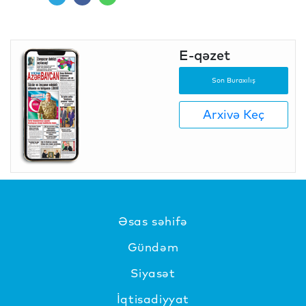
E-qəzet
Son Buraxılış
Arxivə Keç
Əsas səhifə
Gündəm
Siyasət
İqtisadiyyat