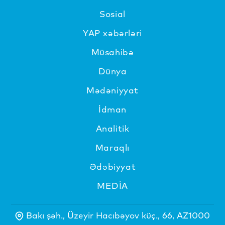
Sosial
YAP xəbərləri
Müsahibə
Dünya
Mədəniyyat
İdman
Analitik
Maraqlı
Ədəbiyyat
MEDİA
Bakı şəh., Üzeyir Hacıbəyov küç., 66, AZ1000