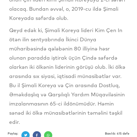
olacaq. Bundan əvvəl, o, 2019-cu ildə Şimali
Koreyada səfərdə olub.
Qeyd edək ki, Şimali Koreya lideri Kim Çen In
ötən ilin sentyabrında İkinci Dünya
müharibəsində qələbənin 80 illiyinə həsr
olunan paradda iştirak üçün Çində səfərdə
olarkən iki ölkənin liderinin görüşü olub. İki ölkə
arasında sıx siyasi, iqtisadi münasibətlər var.
Bu il Şimali Koreya və Çin arasında Dostluq,
Əməkdaşlıq və Qarşılıqlı Yardım Müqaviləsinin
imzalanmasının 65-ci ildönümüdür. Həmin
sənəd iki ölkə münasibətlərinin təməlini təşkil
edir.
Paylaş:
Baxılıb: 415 dəfə