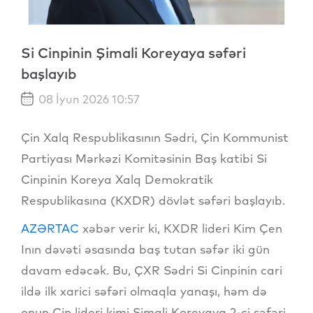
Si Cinpinin Şimali Koreyaya səfəri
başlayıb
08 İyun 2026 10:57
Çin Xalq Respublikasının Sədri, Çin Kommunist
Partiyası Mərkəzi Komitəsinin Baş katibi Si
Cinpinin Koreya Xalq Demokratik
Respublikasına (KXDR) dövlət səfəri başlayıb.
AZƏRTAC
xəbər verir ki, KXDR lideri Kim Çen
Inın dəvəti əsasında baş tutan səfər iki gün
davam edəcək. Bu, ÇXR Sədri Si Cinpinin cari
ildə ilk xarici səfəri olmaqla yanaşı, həm də
onun Çin lideri kimi Şimali Koreyaya 2-ci səfəri