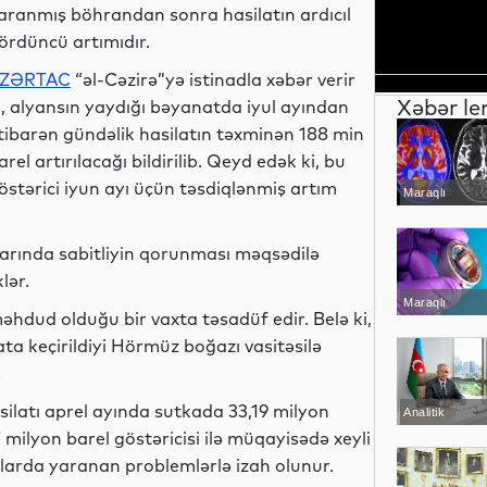
aranmış böhrandan sonra hasilatın ardıcıl
ördüncü artımıdır.
ZƏRTAC
“əl-Cəzirə”yə istinadla xəbər verir
Xəbər le
i, alyansın yaydığı bəyanatda iyul ayından
tibarən gündəlik hasilatın təxminən 188 min
arel artırılacağı bildirilib. Qeyd edək ki, bu
östərici iyun ayı üçün təsdiqlənmiş artım
Maraqlı
azarında sabitliyin qorunması məqsədilə
lər.
Maraqlı
hdud olduğu bir vaxta təsadüf edir. Belə ki,
ta keçirildiyi Hörmüz boğazı vasitəsilə
.
ilatı aprel ayında sutkada 33,19 milyon
Analitik
 milyon barel göstəricisi ilə müqayisədə xeyli
larda yaranan problemlərlə izah olunur.