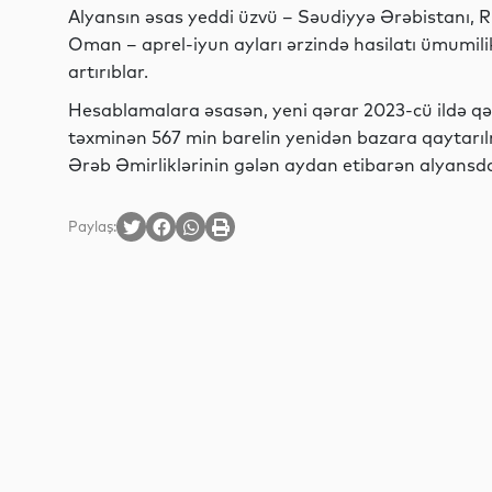
Alyansın əsas yeddi üzvü – Səudiyyə Ərəbistanı, Ru
Oman – aprel-iyun ayları ərzində hasilatı ümumil
artırıblar.
Hesablamalara əsasən, yeni qərar 2023-cü ildə qəb
təxminən 567 min barelin yenidən bazara qaytarıl
Ərəb Əmirliklərinin gələn aydan etibarən alyansdan 
Paylaş: