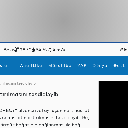
Bakı:
28 °C
54 %
4 m/s
Əla
sial
Analitika
Müsahibə
YAP
Dünya
Ədəbi
ırılmasını təsdiqləyib
ya
İdman
Maraqlı
tırılmasını təsdiqləyib
İdman
Yeni texnologiyalar
OPEC+” alyansı iyul ayı üçün neft hasilatı
zrə hasilatın artırılmasını təsdiqləyib. Bu,
örmüz boğazının bağlanması ilə bağlı