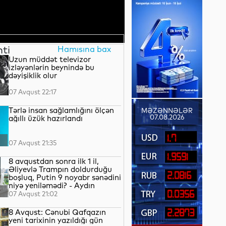
nti
Hamısına bax
Uzun müddət televizor
izləyənlərin beynində bu
dəyişiklik olur
07 Avqust 22:17
Tərlə insan sağlamlığını ölçən
MƏZƏNNƏLƏR
07.08.2026
ağıllı üzük hazırlandı
1.7
07 Avqust 21:35
1.9591
8 avqustdan sonra ilk 1 il,
Əliyevlə Trampın doldurduğu
2.0816
boşluq, Putin 9 noyabr sənədini
niyə yeniləmədi? - Aydın
QULİYEV yazır...
0.0356
07 Avqust 21:02
8 Avqust: Cənubi Qafqazın
2.2873
yeni tarixinin yazıldığı gün