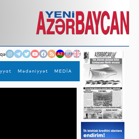
qə
AZ
RU
EN
yyat
Mədəniyyət
MEDİA
×