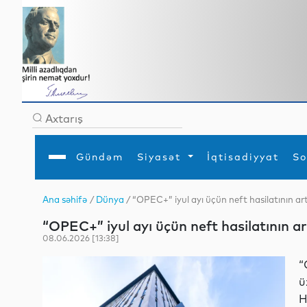
Gündəm
Siyasət
İqtisadiyyat
So
Ana səhifə
/
Dünya
/ “OPEC+” iyul ayı üçün neft hasilatının art
Ana səhifə
Ədəbiyyat
Siyasət
Sosial
Dün
“OPEC+” iyul ayı üçün neft hasilatının ar
Gündəm
MEDİA
Xarici siyasət
Turizm
İqtisadiyyat
Daxili siyasət
Elm
08.06.2026 [13:38]
YAP
Din
Analitika
Hadisə
“
Mədəniyyət
Diaspor
ü
Müsahibə
H