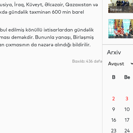
siya, İraq, Küveyt, Əlcəzair, Qazaxıstan və
Siyasət
ikdə gündəlik təxminən 600 min barel
ul edilmiş könüllü ixtisarlardan gündəlik
ması deməkdir. Bununla yanaşı, Birləşmiş
Siyasət
çıxmasının da nəzərə alındığı bildirilir.
Arxiv
Baxılıb: 436 dəfə
Siyasət
B
Be
2
3
Dünya
9
10
16
17
Dünya
23
24