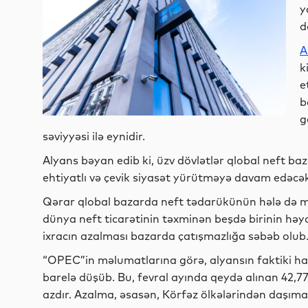
y
d
A
k
e
b
g
səviyyəsi ilə eynidir.
Alyans bəyan edib ki, üzv dövlətlər qlobal neft b
ehtiyatlı və çevik siyasət yürütməyə davam edəcək
Qərar qlobal bazarda neft tədarükünün hələ də mə
dünya neft ticarətinin təxminən beşdə birinin həya
ixracın azalması bazarda çatışmazlığa səbəb olub
“OPEC”in məlumatlarına görə, alyansın faktiki has
barelə düşüb. Bu, fevral ayında qeydə alınan 42,77
azdır. Azalma, əsasən, Körfəz ölkələrindən daşıma