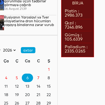
qorunması üçün tədbirlər
BİRJA
görməyə çağırıb
06 Avqust 21:39
Platin :
2986.373
Rusiyanın Yaroslavl və Tver
vilayətlərinə dron hücumları
Qızıl :
yaşayış binalarına zərər vurub
7246.896
06 Avqust 21:17
Gümüş :
105.6339
Qazaxıstan göyərtəsində
sərnişin olan ilk pilotsuz hava
Palladium :
gəmisini səmaya qaldırıb
2335.0265
06 Avqust 20:45
Ça
Ç
Ca
C
Ş
Rusiya Ermənistanla ticarət
dövriyyəsində kəskin azalma
1
olduğunu bildirib
4
5
6
7
8
06 Avqust 20:12
11
12
13
14
15
Mərkəzi Asiyadan Rusiyaya
əmək miqrantlarının axını
18
19
20
21
22
azalıb
25
26
27
28
29
06 Avqust 19:48