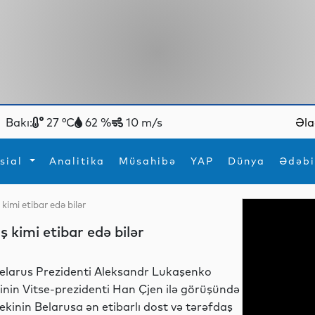
Bakı:
27 °C
62 %
10 m/s
Əla
sial
Analitika
Müsahibə
YAP
Dünya
Ədəbi
kimi etibar edə bilər
ya
İdman
Maraqlı
 kimi etibar edə bilər
İdman
Yeni texnologiyalar
elarus Prezidenti Aleksandr Lukaşenko
inin Vitse-prezidenti Han Çjen ilə görüşündə
ekinin Belarusa ən etibarlı dost və tərəfdaş