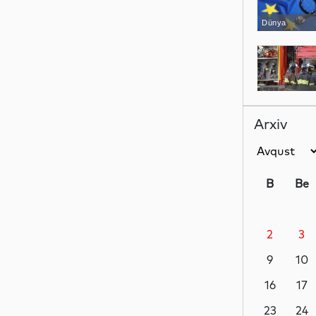
Dünya
Dünya
Arxiv
Dünya
B
Be
2
3
Dünya
9
10
16
17
Dünya
23
24