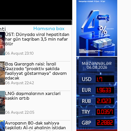
nti
Hamısına bax
ÜST: Dünyada viral hepatitdən
hər gün təqribən 3,5 min nəfər
ölür
06 Avqust 23:10
Baş Qərargah rəisi: İsrail
MƏZƏNNƏLƏR
06.08.2026
Qəzzada “proaktiv şəkildə
fəaliyyət göstərməyə" davam
edəcək
1.7
06 Avqust 22:42
1.9633
LNG daşımalarının xərcləri
kəskin artıb
2.1023
0.0357
06 Avqust 22:05
2.2882
Avropanın 80-dək səhiyyə
təşkilatı Aİ-ni əhalinin istidən