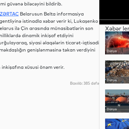
imi güvənə biləcəyini bildirib.
ZƏRTAC
Belarusun Belta informasiya
gentliyinə istinadla xəbər verir ki, Lukaşenko
Xəbər le
elarus ilə Çin arasında münasibətlərin son
nilliklərdə dinamik inkişaf etdiyini
urğulayaraq, siyasi əlaqələrin ticarət-iqtisadi
məkdaşlığın genişlənməsinə təkan verdiyini
Dünya
 inkişafına xüsusi önəm verir.
Dünya
Baxılıb: 385 dəfə
Dünya