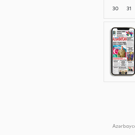
30
31
İdman
İqtisadiyyat
İqtisadiyyat
İqtisadiyyat
Azərbayca