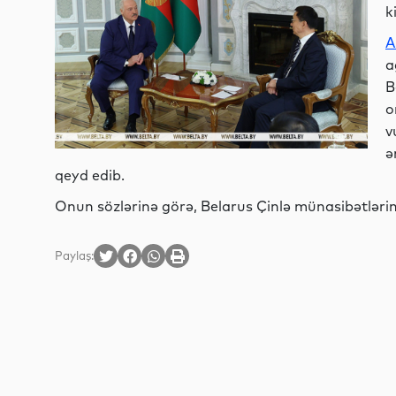
k
A
a
B
o
v
ə
qeyd edib.
Onun sözlərinə görə, Belarus Çinlə münasibətlərin
Paylaş: