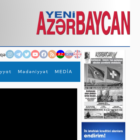
qə
AZ
RU
EN
yyat
Mədəniyyət
MEDİA
×